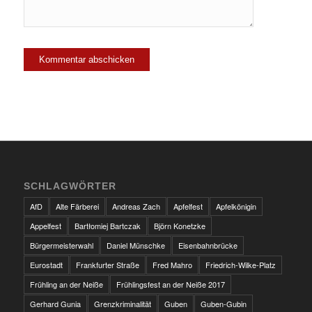
SCHLAGWÖRTER
AfD
Alte Färberei
Andreas Zach
Apfelfest
Apfelkönigin
Appelfest
Bartłomiej Bartczak
Björn Konetzke
Bürgermeisterwahl
Daniel Münschke
Eisenbahnbrücke
Eurostadt
Frankfurter Straße
Fred Mahro
Friedrich-Wilke-Platz
Frühling an der Neiße
Frühlingsfest an der Neiße 2017
Gerhard Gunia
Grenzkriminalität
Guben
Guben-Gubin