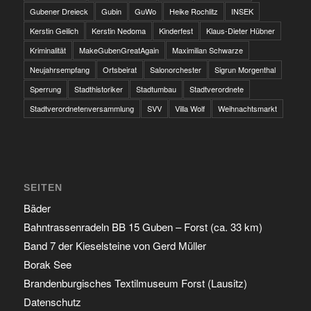
Gubener Dreieck
Gubin
GuWo
Heike Rochlitz
INSEK
Kerstin Geilich
Kerstin Nedoma
Kinderfest
Klaus-Dieter Hübner
Kriminalität
MakeGubenGreatAgain
Maximilian Schwarze
Neujahrsempfang
Ortsbeirat
Salonorchester
Sigrun Morgenthal
Sperrung
Stadthistoriker
Stadtumbau
Stadtverordnete
Stadtverordnetenversammlung
SVV
Villa Wolf
Weihnachtsmarkt
SEITEN
Bäder
Bahntrassenradeln BB 15 Guben – Forst (ca. 33 km)
Band 7 der Kieselsteine von Gerd Müller
Borak See
Brandenburgisches Textilmuseum Forst (Lausitz)
Datenschutz