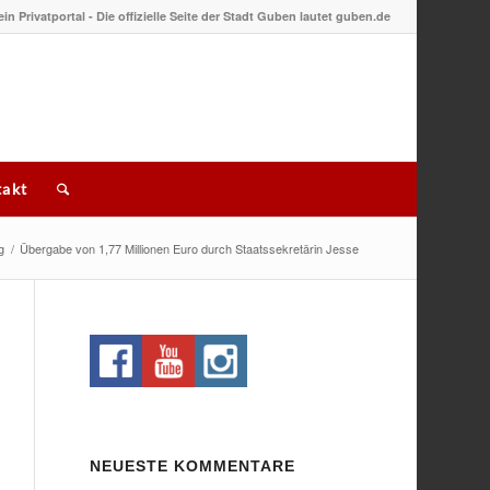
 ein Privatportal - Die offizielle Seite der Stadt Guben lautet guben.de
akt
g
/
Übergabe von 1,77 Millionen Euro durch Staatssekretärin Jesse
NEUESTE KOMMENTARE