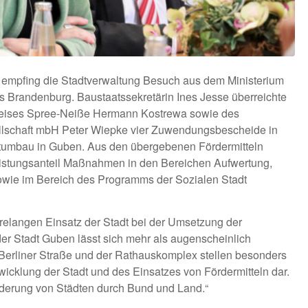
empfing die Stadtverwaltung Besuch aus dem Ministerium
s Brandenburg. Baustaatssekretärin Ines Jesse überreichte
dkreises Spree-Neiße Hermann Kostrewa sowie des
lschaft mbH Peter Wiepke vier Zuwendungsbescheide in
dtumbau in Guben. Aus den übergebenen Fördermitteln
stungsanteil Maßnahmen in den Bereichen Aufwertung,
wie im Bereich des Programms der Sozialen Stadt
hrelangen Einsatz der Stadt bei der Umsetzung der
der Stadt Guben lässt sich mehr als augenscheinlich
erliner Straße und der Rathauskomplex stellen besonders
icklung der Stadt und des Einsatzes von Fördermitteln dar.
örderung von Städten durch Bund und Land.“