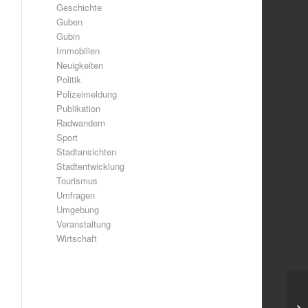
Geschichte
Guben
Gubin
Immobilien
Neuigkeiten
Politik
Polizeimeldung
Publikation
Radwandern
Sport
Stadtansichten
Stadtentwicklung
Tourismus
Umfragen
Umgebung
Veranstaltung
Wirtschaft