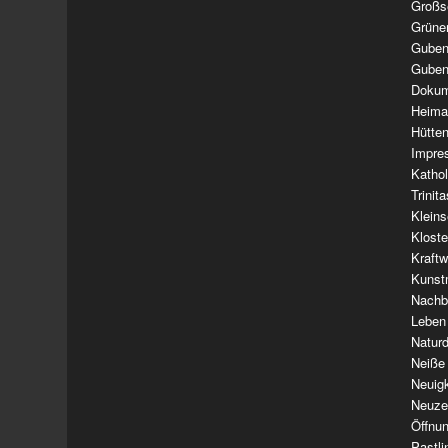
Großs
Grüne
Guben
Guben
Dokum
Heima
Hütte
Impre
Kathol
Trinit
Klein
Klost
Kraft
Kunst
Nachba
Leben
Natur
Neiße
Neuig
Neuze
Öffnun
Pastl