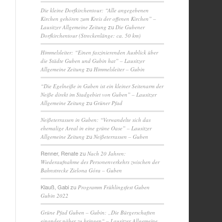
Die kleine Dorfkirchentour: “Alle angegebenen
Kirchen gehören zum Kreis der offenen Kirchen” –
zu
Lausitzer Allgemeine Zeitung
Die Gubener
Dorfkirchentour (Streckenlänge: ca. 50 km)
Himmelsleiter: “Einen faszinierenden Ausblick über
die Städte Guben und Gubin hat” – Lausitzer
zu
Allgemeine Zeitung
Himmelsleiter – Gubin
“Die Egelneiße in Guben ist ein kleiner Seitenarm der
Neiße direkt im Stadgebiet von Guben” – Lausitzer
zu
Allgemeine Zeitung
Grüner Pfad
Neißeterrassen in Guben: “Verwandelte sich das
ehemalige Areal in eine grüne Oase” – Lausitzer
zu
Allgemeine Zeitung
Neißeterrassen – Guben
Renner, Renate
zu
Nach 20 Jahren:
Wiederaufnahme des Personenverkehrs zwischen der
Bahnstrecke Zielona Góra – Guben
Klauß, Gabi
zu
Programm Frühlingsfest Guben
Gubin 2022
Grüne Pfad Guben – Gubin: „Die Bürgerschaften
einander näher zu bringen“ – Lausitzer Allgemeine