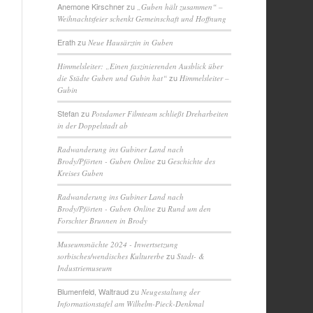
Anemone Kirschner
zu
„Guben hält zusammen“ –
Weihnachtsfeier schenkt Gemeinschaft und Hoffnung
Erath
zu
Neue Hausärztin in Guben
Himmelsleiter: „Einen faszinierenden Ausblick über
zu
die Städte Guben und Gubin hat“
Himmelsleiter –
Gubin
Stefan
zu
Potsdamer Filmteam schließt Dreharbeiten
in der Doppelstadt ab
Radwanderung ins Gubiner Land nach
zu
Brody/Pförten - Guben Online
Geschichte des
Kreises Guben
Radwanderung ins Gubiner Land nach
zu
Brody/Pförten - Guben Online
Rund um den
Forschter Brunnen in Brody
Museumsnächte 2024 - Inwertsetzung
zu
sorbisches/wendisches Kulturerbe
Stadt- &
Industriemuseum
Blumenfeld, Waltraud
zu
Neugestaltung der
Informationstafel am Wilhelm-Pieck-Denkmal