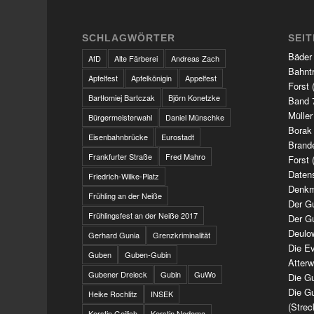
SCHLAGWÖRTER
SEI
Bäder
AfD
Alte Färberei
Andreas Zach
Bahnt
Apfelfest
Apfelkönigin
Appelfest
Forst 
Bartłomiej Bartczak
Björn Konetzke
Band 7
Müller
Bürgermeisterwahl
Daniel Münschke
Borak
Eisenbahnbrücke
Eurostadt
Brand
Frankfurter Straße
Fred Mahro
Forst 
Daten
Friedrich-Wilke-Platz
Denkm
Frühling an der Neiße
Der G
Frühlingsfest an der Neiße 2017
Der G
Deulo
Gerhard Gunia
Grenzkriminalität
Die Ev
Guben
Guben-Gubin
Atter
Gubener Dreieck
Gubin
GuWo
Die Gu
Die Gu
Heike Rochlitz
INSEK
(Strec
Kerstin Geilich
Kerstin Nedoma