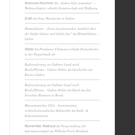
Anemone Kirschner
zu
„Guben hält zusammen“ –
Weihnachtsfeier schenkt Gemeinschaft und Hoffnung
Erath
zu
Neue Hausärztin in Guben
Himmelsleiter: „Einen faszinierenden Ausblick über
zu
die Städte Guben und Gubin hat“
Himmelsleiter –
Gubin
Stefan
zu
Potsdamer Filmteam schließt Dreharbeiten
in der Doppelstadt ab
Radwanderung ins Gubiner Land nach
zu
Brody/Pförten - Guben Online
Geschichte des
Kreises Guben
Radwanderung ins Gubiner Land nach
zu
Brody/Pförten - Guben Online
Rund um den
Forschter Brunnen in Brody
Museumsnächte 2024 - Inwertsetzung
zu
sorbisches/wendisches Kulturerbe
Stadt- &
Industriemuseum
Blumenfeld, Waltraud
zu
Neugestaltung der
Informationstafel am Wilhelm-Pieck-Denkmal