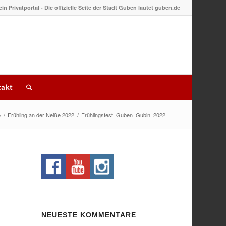
 ein Privatportal - Die offizielle Seite der Stadt Guben lautet guben.de
akt
e
/
Frühling an der Neiße 2022
/
Frühlingsfest_Guben_Gubin_2022
NEUESTE KOMMENTARE