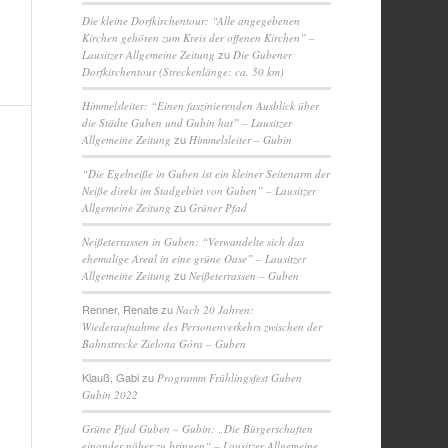
Die kleine Dorfkirchentour: “Alle angegebenen
Kirchen gehören zum Kreis der offenen Kirchen” –
zu
Lausitzer Allgemeine Zeitung
Die Gubener
Dorfkirchentour (Streckenlänge: ca. 50 km)
Himmelsleiter: “Einen faszinierenden Ausblick über
die Städte Guben und Gubin hat” – Lausitzer
zu
Allgemeine Zeitung
Himmelsleiter – Gubin
“Die Egelneiße in Guben ist ein kleiner Seitenarm der
Neiße direkt im Stadgebiet von Guben” – Lausitzer
zu
Allgemeine Zeitung
Grüner Pfad
Neißeterrassen in Guben: “Verwandelte sich das
ehemalige Areal in eine grüne Oase” – Lausitzer
zu
Allgemeine Zeitung
Neißeterrassen – Guben
Renner, Renate
zu
Nach 20 Jahren:
Wiederaufnahme des Personenverkehrs zwischen der
Bahnstrecke Zielona Góra – Guben
Klauß, Gabi
zu
Programm Frühlingsfest Guben
Gubin 2022
Grüne Pfad Guben – Gubin: „Die Bürgerschaften
einander näher zu bringen“ – Lausitzer Allgemeine