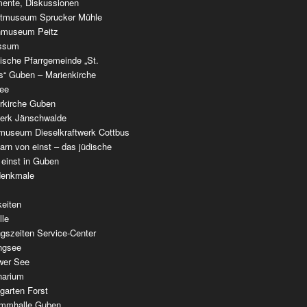
ente, Diskussionen
tmuseum Sprucker Mühle
nmuseum Peitz
ssum
ische Pfarrgemeinde „St.
as“ Guben – Marienkirche
see
erkirche Guben
werk Jänschwalde
museum Dieselkraftwerk Cottbus
rn von einst – das jüdische
 einst in Guben
denkmale
keiten
lle
gszeiten Service-Center
ingsee
wer See
narium
garten Forst
mmhalle Guben