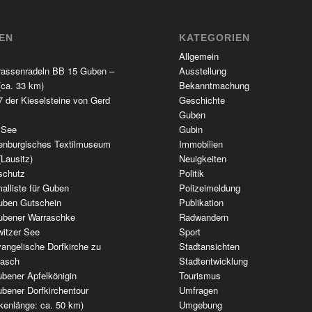
TEN
KATEGORIEN
Allgemein
rassenradeln BB 15 Guben –
Ausstellung
(ca. 33 km)
Bekanntmachung
 der Kieselsteine von Gerd
Geschichte
Guben
 See
Gubin
enburgisches Textilmuseum
Immobilien
(Lausitz)
Neuigkeiten
schutz
Politik
alliste für Guben
Polizeimeldung
uben Gutschein
Publikation
ubener Warraschke
Radwandern
witzer See
Sport
angelische Dorfkirche zu
Stadtansichten
wasch
Stadtentwicklung
bener Apfelkönigin
Tourismus
bener Dorfkirchentour
Umfragen
kenlänge: ca. 50 km)
Umgebung