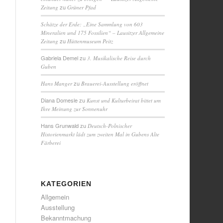
zu
Zeitung
Grüner Pfad
Schätze der Erde: „Eine Sammlung von 603
Mineralien und 175 Fossilien“ – Lausitzer Allgemeine
zu
Zeitung
Hüttenmuseum Peitz
Gabriela Demel
zu
3. Musikalische Reise durch
Guben
zu
Hans Manger
Brauerei-Ausstellung eröffnet
Diana Domesle
zu
Kunst und Kulturbeirat bittet um
Ihre Meinung zur Sonnenuhr
Hans Grunwald
zu
Deutsch-Polnischer
Historienmarkt lädt zum zweiten Mal in Gubens Alte
Färberei
KATEGORIEN
Allgemein
Ausstellung
Bekanntmachung