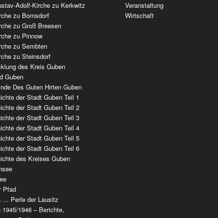
stav-Adolf-Kirche zu Kerkwitz
Veranstaltung
irche zu Bomsdorf
Wirtschaft
irche zu Groß Breesen
irche zu Pinnow
irche zu Sembten
rche zu Steinsdorf
cklung des Kreis Guben
ad Guben
nde Des Guten Hirten Guben
chte der Stadt Guben Teil 1
chte der Stadt Guben Teil 2
chte der Stadt Guben Teil 3
chte der Stadt Guben Teil 4
chte der Stadt Guben Teil 5
chte der Stadt Guben Teil 6
ichte des Kreises Guben
nsee
ee
r Pfad
 … Perle der Lausitz
 1945/1946 – Berichte,