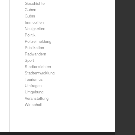
Geschichte
Guben
Gubin
Immobilien
Neuigkeiten
Politik
Polizeimeldung
Publikation
Radwandern
Sport
Stadtansichten
Stadtentwicklung
Tourismus
Umfragen
Umgebung
Veranstaltung
Wirtschaft