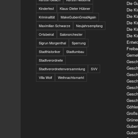
Die Gu
Kinderfest
Klaus-Dieter Hübner
Die K
Die K
Kriminalität
MakeGubenGreatAgain
Die K
Maximilian Schwarze
Neujahrsempfang
Die K
Ortsbeirat
Salonorchester
Die Ki
Entwi
Sigrun Morgenthal
Sperrung
Freib
Stadthistoriker
Stadtumbau
Gemei
Stadtverordnete
Geschi
Geschi
Stadtverordnetenversammlung
SVV
Geschi
Villa Wolf
Weihnachtsmarkt
Geschi
Geschi
Geschi
Gesch
Göhle
Großs
Grüne
Guben
Guben