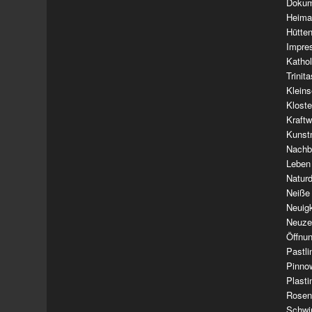
Dokum
Heima
Hütte
Impre
Kathol
Trinit
Klein
Klost
Kraft
Kunst
Nachba
Leben
Natur
Neiße
Neuig
Neuze
Öffnun
Pastl
Pinno
Plasti
Rosen
Schwi