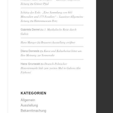
zu
Zeitung
Grüner Pfad
Schätze der Erde: „Eine Sammlung von 603
Mineralien und 175 Fossilien“ – Lausitzer Allgemeine
zu
Zeitung
Hüttenmuseum Peitz
Gabriela Demel
zu
3. Musikalische Reise durch
Guben
zu
Hans Manger
Brauerei-Ausstellung eröffnet
Diana Domesle
zu
Kunst und Kulturbeirat bittet um
Ihre Meinung zur Sonnenuhr
Hans Grunwald
zu
Deutsch-Polnischer
Historienmarkt lädt zum zweiten Mal in Gubens Alte
Färberei
KATEGORIEN
Allgemein
Ausstellung
Bekanntmachung