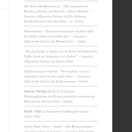
Die kleine Dorfkirchentour: “Alle angegebenen
Kirchen gehören zum Kreis der offenen Kirchen” –
zu
Lausitzer Allgemeine Zeitung
Die Gubener
Dorfkirchentour (Streckenlänge: ca. 50 km)
Himmelsleiter: “Einen faszinierenden Ausblick über
die Städte Guben und Gubin hat” – Lausitzer
zu
Allgemeine Zeitung
Himmelsleiter – Gubin
“Die Egelneiße in Guben ist ein kleiner Seitenarm der
Neiße direkt im Stadgebiet von Guben” – Lausitzer
zu
Allgemeine Zeitung
Grüner Pfad
Neißeterrassen in Guben: “Verwandelte sich das
ehemalige Areal in eine grüne Oase” – Lausitzer
zu
Allgemeine Zeitung
Neißeterrassen – Guben
Renner, Renate
zu
Nach 20 Jahren:
Wiederaufnahme des Personenverkehrs zwischen der
Bahnstrecke Zielona Góra – Guben
Klauß, Gabi
zu
Programm Frühlingsfest Guben
Gubin 2022
Grüne Pfad Guben – Gubin: „Die Bürgerschaften
einander näher zu bringen“ – Lausitzer Allgemeine