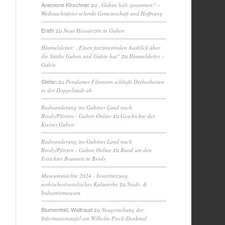
Anemone Kirschner
zu
„Guben hält zusammen“ –
Weihnachtsfeier schenkt Gemeinschaft und Hoffnung
Erath
zu
Neue Hausärztin in Guben
Himmelsleiter: „Einen faszinierenden Ausblick über
zu
die Städte Guben und Gubin hat“
Himmelsleiter –
Gubin
Stefan
zu
Potsdamer Filmteam schließt Dreharbeiten
in der Doppelstadt ab
Radwanderung ins Gubiner Land nach
zu
Brody/Pförten - Guben Online
Geschichte des
Kreises Guben
Radwanderung ins Gubiner Land nach
zu
Brody/Pförten - Guben Online
Rund um den
Forschter Brunnen in Brody
Museumsnächte 2024 - Inwertsetzung
zu
sorbisches/wendisches Kulturerbe
Stadt- &
Industriemuseum
Blumenfeld, Waltraud
zu
Neugestaltung der
Informationstafel am Wilhelm-Pieck-Denkmal