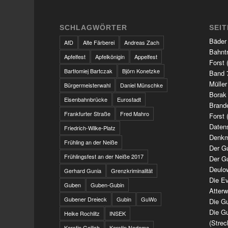
SCHLAGWÖRTER
SEI
Bäder
AfD
Alte Färberei
Andreas Zach
Bahnt
Apfelfest
Apfelkönigin
Appelfest
Forst 
Bartłomiej Bartczak
Björn Konetzke
Band 7
Müller
Bürgermeisterwahl
Daniel Münschke
Borak
Eisenbahnbrücke
Eurostadt
Brand
Frankfurter Straße
Fred Mahro
Forst 
Daten
Friedrich-Wilke-Platz
Denkm
Frühling an der Neiße
Der G
Frühlingsfest an der Neiße 2017
Der G
Deulo
Gerhard Gunia
Grenzkriminalität
Die Ev
Guben
Guben-Gubin
Atter
Gubener Dreieck
Gubin
GuWo
Die Gu
Die Gu
Heike Rochlitz
INSEK
(Strec
Kerstin Geilich
Kerstin Nedoma