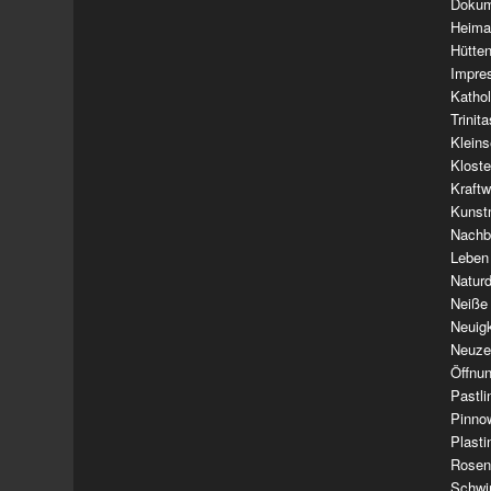
Dokum
Heima
Hütte
Impre
Kathol
Trinit
Klein
Klost
Kraft
Kunst
Nachba
Leben
Natur
Neiße
Neuig
Neuze
Öffnun
Pastl
Pinno
Plasti
Rosen
Schwi