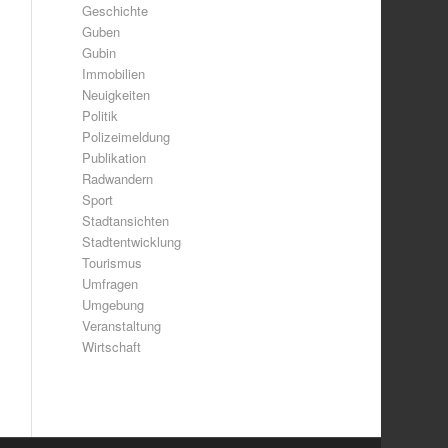
Geschichte
Guben
Gubin
Immobilien
Neuigkeiten
Politik
Polizeimeldung
Publikation
Radwandern
Sport
Stadtansichten
Stadtentwicklung
Tourismus
Umfragen
Umgebung
Veranstaltung
Wirtschaft