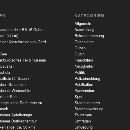
TEN
KATEGORIEN
Allgemein
rassenradeln BB 15 Guben –
Ausstellung
(ca. 33 km)
Bekanntmachung
 der Kieselsteine von Gerd
Geschichte
Guben
 See
Gubin
enburgisches Textilmuseum
Immobilien
(Lausitz)
Neuigkeiten
schutz
Politik
alliste für Guben
Polizeimeldung
uben Gutschein
Publikation
ubener Warraschke
Radwandern
witzer See
Sport
angelische Dorfkirche zu
Stadtansichten
wasch
Stadtentwicklung
bener Apfelkönigin
Tourismus
bener Dorfkirchentour
Umfragen
kenlänge: ca. 50 km)
Umgebung