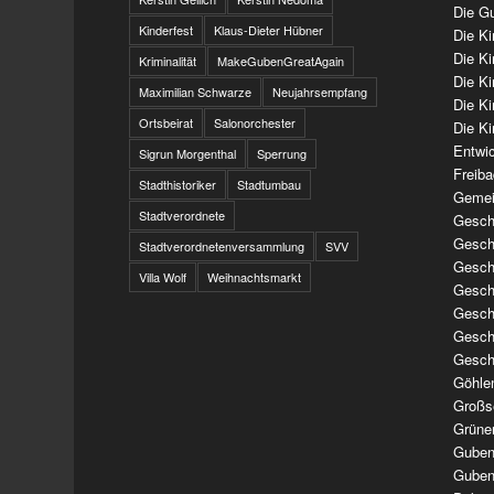
Die Gu
Kinderfest
Klaus-Dieter Hübner
Die K
Die K
Kriminalität
MakeGubenGreatAgain
Die K
Maximilian Schwarze
Neujahrsempfang
Die K
Ortsbeirat
Salonorchester
Die Ki
Entwi
Sigrun Morgenthal
Sperrung
Freib
Stadthistoriker
Stadtumbau
Gemei
Stadtverordnete
Geschi
Geschi
Stadtverordnetenversammlung
SVV
Geschi
Villa Wolf
Weihnachtsmarkt
Geschi
Geschi
Geschi
Gesch
Göhle
Großs
Grüne
Guben
Guben