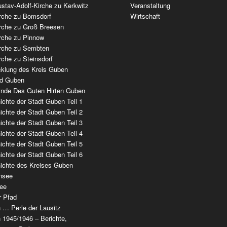
stav-Adolf-Kirche zu Kerkwitz
Veranstaltung
irche zu Bomsdorf
Wirtschaft
irche zu Groß Breesen
irche zu Pinnow
irche zu Sembten
rche zu Steinsdorf
cklung des Kreis Guben
ad Guben
nde Des Guten Hirten Guben
chte der Stadt Guben Teil 1
chte der Stadt Guben Teil 2
chte der Stadt Guben Teil 3
chte der Stadt Guben Teil 4
chte der Stadt Guben Teil 5
chte der Stadt Guben Teil 6
ichte des Kreises Guben
nsee
ee
r Pfad
 … Perle der Lausitz
 1945/1946 – Berichte,