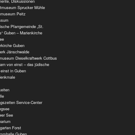
ente, Diskussionen
tmuseum Sprucker Mühle
nmuseum Peitz
ssum
ische Pfarrgemeinde „St.
as“ Guben – Marienkirche
see
erkirche Guben
werk Jänschwalde
museum Dieselkraftwerk Cottbus
rn von einst – das jüdische
 einst in Guben
denkmale
keiten
lle
gszeiten Service-Center
ingsee
wer See
narium
garten Forst
mmhalle Guben