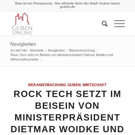
Dies ist ein Privatportal - Die offizielle Seite der Stadt Guben lautet
guben.de
Neuigkeiten
Du bist hier:
Startseite
/
Neuigkeiten
/
Bekanntmachung
/
Rock Tech setzt im Beisein von Ministerpräsident Dietmar Woidke und
Wirtschaftsminister ...
BEKANNTMACHUNG
,
GUBEN
,
WIRTSCHAFT
ROCK TECH SETZT IM
BEISEIN VON
MINISTERPRÄSIDENT
DIETMAR WOIDKE UND