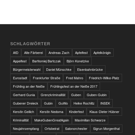
SCHLAGWÖRTER
AfD
Alte Färberei
Andreas Zach
Apfelfest
Apfelkönigin
Appelfest
Bartłomiej Bartczak
Björn Konetzke
Bürgermeisterwahl
Daniel Münschke
Eisenbahnbrücke
Eurostadt
Frankfurter Straße
Fred Mahro
Friedrich-Wilke-Platz
Frühling an der Neiße
Frühlingsfest an der Neiße 2017
Gerhard Gunia
Grenzkriminalität
Guben
Guben-Gubin
Gubener Dreieck
Gubin
GuWo
Heike Rochlitz
INSEK
Kerstin Geilich
Kerstin Nedoma
Kinderfest
Klaus-Dieter Hübner
Kriminalität
MakeGubenGreatAgain
Maximilian Schwarze
Neujahrsempfang
Ortsbeirat
Salonorchester
Sigrun Morgenthal