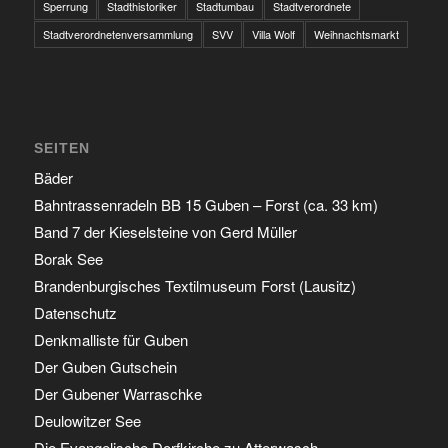
Sperrung
Stadthistoriker
Stadtumbau
Stadtverordnete
Stadtverordnetenversammlung
SVV
Villa Wolf
Weihnachtsmarkt
SEITEN
Bäder
Bahntrassenradeln BB 15 Guben – Forst (ca. 33 km)
Band 7 der Kieselsteine von Gerd Müller
Borak See
Brandenburgisches Textilmuseum Forst (Lausitz)
Datenschutz
Denkmalliste für Guben
Der Guben Gutschein
Der Gubener Warraschke
Deulowitzer See
Die Evangelische Dorfkirche zu Atterwasch