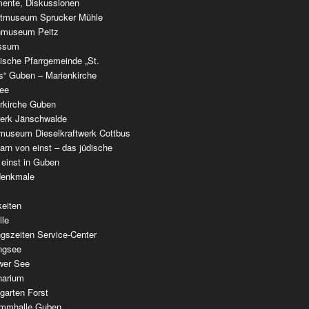
ente, Diskussionen
tmuseum Sprucker Mühle
nmuseum Peitz
ssum
ische Pfarrgemeinde „St.
as“ Guben – Marienkirche
see
erkirche Guben
werk Jänschwalde
museum Dieselkraftwerk Cottbus
rn von einst – das jüdische
 einst in Guben
denkmale
keiten
lle
gszeiten Service-Center
ingsee
wer See
narium
garten Forst
mmhalle Guben