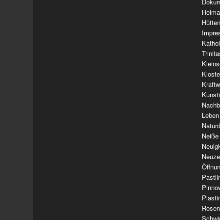
Dokum
Heima
Hütte
Impre
Kathol
Trinit
Klein
Klost
Kraft
Kunst
Nachba
Leben
Natur
Neiße
Neuig
Neuze
Öffnun
Pastl
Pinno
Plasti
Rosen
Schwi