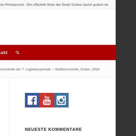
 ein Privatportal - Die offizielle Seite der Stadt Guben lautet guben.de
akt
erordnete der 7. Legislaturperiode
/
Stadtverordnete_Guben_2024
NEUESTE KOMMENTARE