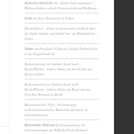
Anemone Kirschner
zu
„Guben hält zusammen“ –
Weihnachtsfeier schenkt Gemeinschaft und Hoffnung
Erath
zu
Neue Hausärztin in Guben
Himmelsleiter: „Einen faszinierenden Ausblick über
zu
die Städte Guben und Gubin hat“
Himmelsleiter –
Gubin
Stefan
zu
Potsdamer Filmteam schließt Dreharbeiten
in der Doppelstadt ab
Radwanderung ins Gubiner Land nach
zu
Brody/Pförten - Guben Online
Geschichte des
Kreises Guben
Radwanderung ins Gubiner Land nach
zu
Brody/Pförten - Guben Online
Rund um den
Forschter Brunnen in Brody
Museumsnächte 2024 - Inwertsetzung
zu
sorbisches/wendisches Kulturerbe
Stadt- &
Industriemuseum
Blumenfeld, Waltraud
zu
Neugestaltung der
Informationstafel am Wilhelm-Pieck-Denkmal