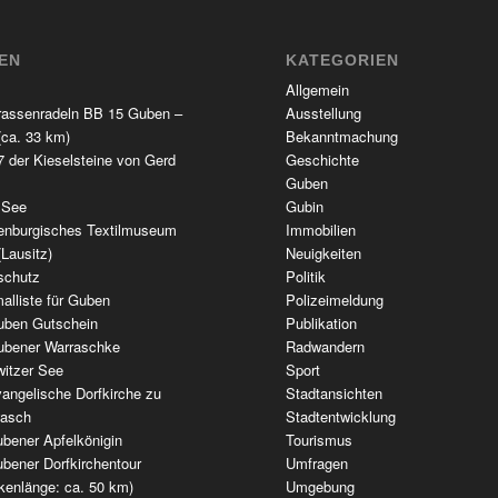
TEN
KATEGORIEN
Allgemein
rassenradeln BB 15 Guben –
Ausstellung
(ca. 33 km)
Bekanntmachung
 der Kieselsteine von Gerd
Geschichte
Guben
 See
Gubin
enburgisches Textilmuseum
Immobilien
(Lausitz)
Neuigkeiten
schutz
Politik
alliste für Guben
Polizeimeldung
uben Gutschein
Publikation
ubener Warraschke
Radwandern
witzer See
Sport
angelische Dorfkirche zu
Stadtansichten
wasch
Stadtentwicklung
bener Apfelkönigin
Tourismus
bener Dorfkirchentour
Umfragen
kenlänge: ca. 50 km)
Umgebung