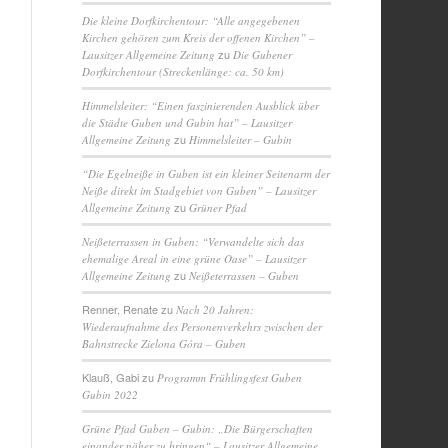
Die kleine Dorfkirchentour: “Alle angegebenen
Kirchen gehören zum Kreis der offenen Kirchen” –
zu
Lausitzer Allgemeine Zeitung
Die Gubener
Dorfkirchentour (Streckenlänge: ca. 50 km)
Himmelsleiter: “Einen faszinierenden Ausblick über
die Städte Guben und Gubin hat” – Lausitzer
zu
Allgemeine Zeitung
Himmelsleiter – Gubin
“Die Egelneiße in Guben ist ein kleiner Seitenarm der
Neiße direkt im Stadgebiet von Guben” – Lausitzer
zu
Allgemeine Zeitung
Grüner Pfad
Neißeterrassen in Guben: “Verwandelte sich das
ehemalige Areal in eine grüne Oase” – Lausitzer
zu
Allgemeine Zeitung
Neißeterrassen – Guben
Renner, Renate
zu
Nach 20 Jahren:
Wiederaufnahme des Personenverkehrs zwischen der
Bahnstrecke Zielona Góra – Guben
Klauß, Gabi
zu
Programm Frühlingsfest Guben
Gubin 2022
Grüne Pfad Guben – Gubin: „Die Bürgerschaften
einander näher zu bringen“ – Lausitzer Allgemeine