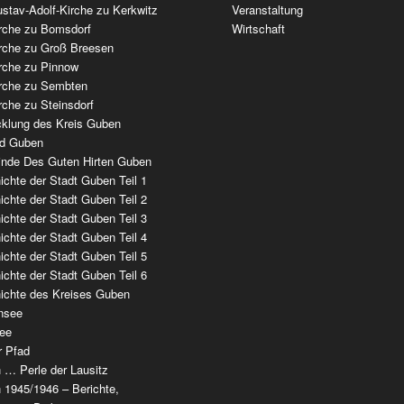
stav-Adolf-Kirche zu Kerkwitz
Veranstaltung
irche zu Bomsdorf
Wirtschaft
irche zu Groß Breesen
irche zu Pinnow
irche zu Sembten
rche zu Steinsdorf
cklung des Kreis Guben
ad Guben
nde Des Guten Hirten Guben
chte der Stadt Guben Teil 1
chte der Stadt Guben Teil 2
chte der Stadt Guben Teil 3
chte der Stadt Guben Teil 4
chte der Stadt Guben Teil 5
chte der Stadt Guben Teil 6
ichte des Kreises Guben
nsee
ee
r Pfad
 … Perle der Lausitz
 1945/1946 – Berichte,