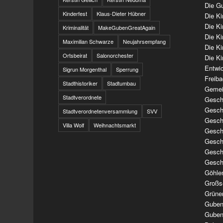
Die Gu
Kinderfest
Klaus-Dieter Hübner
Die K
Die K
Kriminalität
MakeGubenGreatAgain
Die K
Maximilian Schwarze
Neujahrsempfang
Die K
Ortsbeirat
Salonorchester
Die Ki
Entwi
Sigrun Morgenthal
Sperrung
Freib
Stadthistoriker
Stadtumbau
Gemei
Stadtverordnete
Geschi
Geschi
Stadtverordnetenversammlung
SVV
Geschi
Villa Wolf
Weihnachtsmarkt
Geschi
Geschi
Geschi
Gesch
Göhle
Großs
Grüne
Guben
Guben