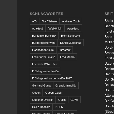
SCHLAGWÖRTER
SEI
Bäder
AfD
Alte Färberei
Andreas Zach
Bahnt
Apfelfest
Apfelkönigin
Appelfest
Forst 
Bartłomiej Bartczak
Björn Konetzke
Band 7
Müller
Bürgermeisterwahl
Daniel Münschke
Borak
Eisenbahnbrücke
Eurostadt
Brand
Frankfurter Straße
Fred Mahro
Forst 
Daten
Friedrich-Wilke-Platz
Denkm
Frühling an der Neiße
Der G
Frühlingsfest an der Neiße 2017
Der G
Deulo
Gerhard Gunia
Grenzkriminalität
Die Ev
Guben
Guben-Gubin
Atter
Gubener Dreieck
Gubin
GuWo
Die Gu
Die Gu
Heike Rochlitz
INSEK
(Strec
Kerstin Geilich
Kerstin Nedoma