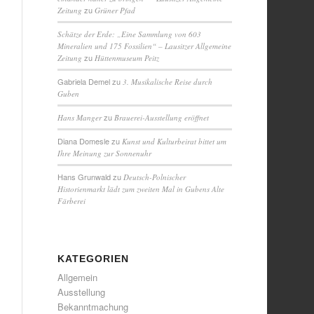
zu
Zeitung
Grüner Pfad
Schätze der Erde: „Eine Sammlung von 603
Mineralien und 175 Fossilien“ – Lausitzer Allgemeine
zu
Zeitung
Hüttenmuseum Peitz
Gabriela Demel
zu
3. Musikalische Reise durch
Guben
zu
Hans Manger
Brauerei-Ausstellung eröffnet
Diana Domesle
zu
Kunst und Kulturbeirat bittet um
Ihre Meinung zur Sonnenuhr
Hans Grunwald
zu
Deutsch-Polnischer
Historienmarkt lädt zum zweiten Mal in Gubens Alte
Färberei
KATEGORIEN
Allgemein
Ausstellung
Bekanntmachung