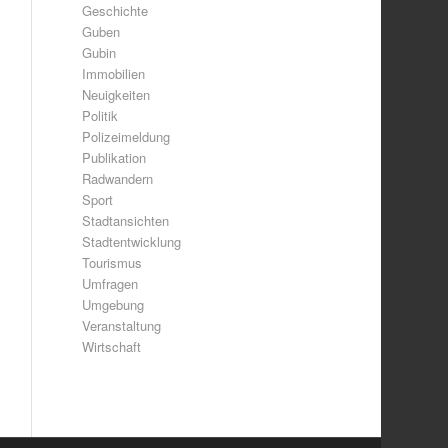
Geschichte
Guben
Gubin
Immobilien
Neuigkeiten
Politik
Polizeimeldung
Publikation
Radwandern
Sport
Stadtansichten
Stadtentwicklung
Tourismus
Umfragen
Umgebung
Veranstaltung
Wirtschaft