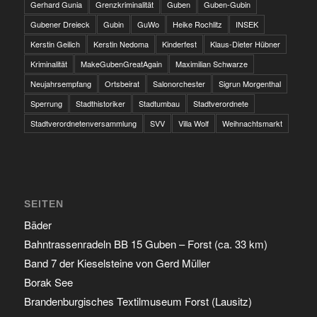
Gerhard Gunia
Grenzkriminalität
Guben
Guben-Gubin
Gubener Dreieck
Gubin
GuWo
Heike Rochlitz
INSEK
Kerstin Geilich
Kerstin Nedoma
Kinderfest
Klaus-Dieter Hübner
Kriminalität
MakeGubenGreatAgain
Maximilian Schwarze
Neujahrsempfang
Ortsbeirat
Salonorchester
Sigrun Morgenthal
Sperrung
Stadthistoriker
Stadtumbau
Stadtverordnete
Stadtverordnetenversammlung
SVV
Villa Wolf
Weihnachtsmarkt
SEITEN
Bäder
Bahntrassenradeln BB 15 Guben – Forst (ca. 33 km)
Band 7 der Kieselsteine von Gerd Müller
Borak See
Brandenburgisches Textilmuseum Forst (Lausitz)