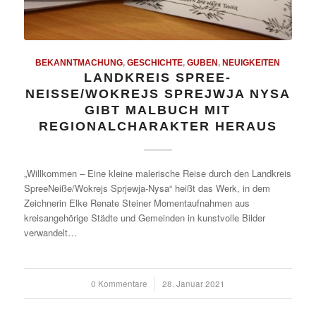
BEKANNTMACHUNG
,
GESCHICHTE
,
GUBEN
,
NEUIGKEITEN
LANDKREIS SPREE-
NEISSE/WOKREJS SPREJWJA NYSA G
IBT MALBUCH MIT R
EGIONALCHARAKTER HERAUS
„Willkommen – Eine kleine malerische Reise durch den Landkreis
SpreeNeiße/Wokrejs Sprjewja-Nysa“ heißt das Werk, in dem
Zeichnerin Elke Renate Steiner Momentaufnahmen aus
kreisangehörige Städte und Gemeinden in kunstvolle Bilder
verwandelt…
0 Kommentare
/
28. Januar 2021