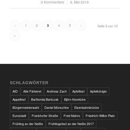
0 Kommentare
/
6. Mai 2019
‹
1
2
4
5
›
3
Seite 3 von 13
»
SCHLAGWÖRTER
AfD
Alte Färberei
Andreas Zach
Apfelfest
Apfelkönigin
Appelfest
Bartłomiej Bartczak
Björn Konetzke
Bürgermeisterwahl
Daniel Münschke
Eisenbahnbrücke
Eurostadt
Frankfurter Straße
Fred Mahro
Friedrich-Wilke-Platz
Frühling an der Neiße
Frühlingsfest an der Neiße 2017