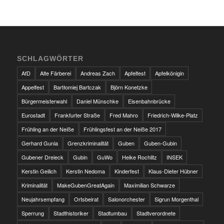
SCHLAGWÖRTER
AfD
Alte Färberei
Andreas Zach
Apfelfest
Apfelkönigin
Appelfest
Bartłomiej Bartczak
Björn Konetzke
Bürgermeisterwahl
Daniel Münschke
Eisenbahnbrücke
Eurostadt
Frankfurter Straße
Fred Mahro
Friedrich-Wilke-Platz
Frühling an der Neiße
Frühlingsfest an der Neiße 2017
Gerhard Gunia
Grenzkriminalität
Guben
Guben-Gubin
Gubener Dreieck
Gubin
GuWo
Heike Rochlitz
INSEK
Kerstin Geilich
Kerstin Nedoma
Kinderfest
Klaus-Dieter Hübner
Kriminalität
MakeGubenGreatAgain
Maximilian Schwarze
Neujahrsempfang
Ortsbeirat
Salonorchester
Sigrun Morgenthal
Sperrung
Stadthistoriker
Stadtumbau
Stadtverordnete