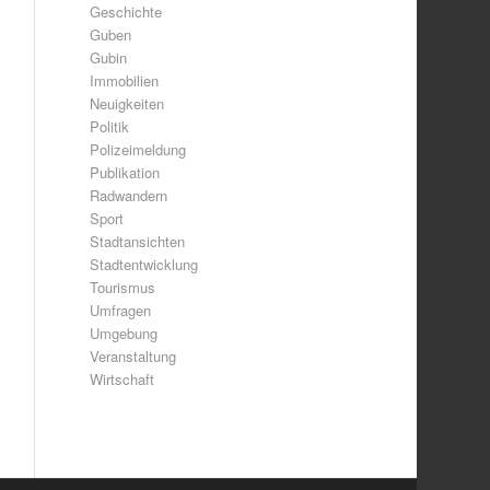
Geschichte
Guben
Gubin
Immobilien
Neuigkeiten
Politik
Polizeimeldung
Publikation
Radwandern
Sport
Stadtansichten
Stadtentwicklung
Tourismus
Umfragen
Umgebung
Veranstaltung
Wirtschaft