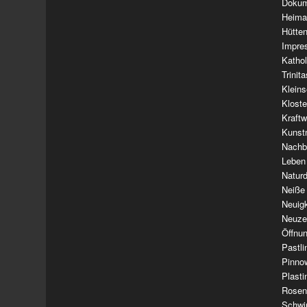
Dokum
Heima
Hütte
Impre
Kathol
Trinit
Klein
Klost
Kraft
Kunst
Nachba
Leben
Natur
Neiße
Neuig
Neuze
Öffnun
Pastl
Pinno
Plasti
Rosen
Schwi