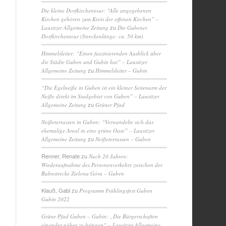
Die kleine Dorfkirchentour: “Alle angegebenen
Kirchen gehören zum Kreis der offenen Kirchen” –
zu
Lausitzer Allgemeine Zeitung
Die Gubener
Dorfkirchentour (Streckenlänge: ca. 50 km)
Himmelsleiter: “Einen faszinierenden Ausblick über
die Städte Guben und Gubin hat” – Lausitzer
zu
Allgemeine Zeitung
Himmelsleiter – Gubin
“Die Egelneiße in Guben ist ein kleiner Seitenarm der
Neiße direkt im Stadgebiet von Guben” – Lausitzer
zu
Allgemeine Zeitung
Grüner Pfad
Neißeterrassen in Guben: “Verwandelte sich das
ehemalige Areal in eine grüne Oase” – Lausitzer
zu
Allgemeine Zeitung
Neißeterrassen – Guben
Renner, Renate
zu
Nach 20 Jahren:
Wiederaufnahme des Personenverkehrs zwischen der
Bahnstrecke Zielona Góra – Guben
Klauß, Gabi
zu
Programm Frühlingsfest Guben
Gubin 2022
Grüne Pfad Guben – Gubin: „Die Bürgerschaften
einander näher zu bringen“ – Lausitzer Allgemeine