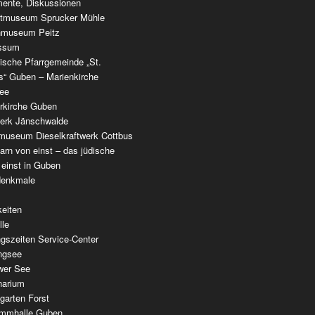
ente, Diskussionen
tmuseum Sprucker Mühle
nmuseum Peitz
ssum
ische Pfarrgemeinde „St.
as“ Guben – Marienkirche
see
erkirche Guben
werk Jänschwalde
museum Dieselkraftwerk Cottbus
rn von einst – das jüdische
 einst in Guben
denkmale
keiten
lle
gszeiten Service-Center
ingsee
wer See
narium
garten Forst
mmhalle Guben