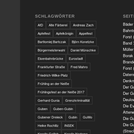
SCHLAGWÖRTER
SEI
Bäder
AfD
Alte Färberei
Andreas Zach
Bahnt
Apfelfest
Apfelkönigin
Appelfest
Forst 
Bartłomiej Bartczak
Björn Konetzke
Band 7
Müller
Bürgermeisterwahl
Daniel Münschke
Borak
Eisenbahnbrücke
Eurostadt
Brand
Frankfurter Straße
Fred Mahro
Forst 
Daten
Friedrich-Wilke-Platz
Denkm
Frühling an der Neiße
Der G
Frühlingsfest an der Neiße 2017
Der G
Deulo
Gerhard Gunia
Grenzkriminalität
Die Ev
Guben
Guben-Gubin
Atter
Gubener Dreieck
Gubin
GuWo
Die Gu
Die Gu
Heike Rochlitz
INSEK
(Strec
Kerstin Geilich
Kerstin Nedoma