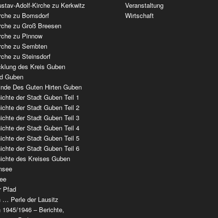
stav-Adolf-Kirche zu Kerkwitz
Veranstaltung
irche zu Bomsdorf
Wirtschaft
irche zu Groß Breesen
irche zu Pinnow
irche zu Sembten
rche zu Steinsdorf
cklung des Kreis Guben
ad Guben
nde Des Guten Hirten Guben
chte der Stadt Guben Teil 1
chte der Stadt Guben Teil 2
chte der Stadt Guben Teil 3
chte der Stadt Guben Teil 4
chte der Stadt Guben Teil 5
chte der Stadt Guben Teil 6
ichte des Kreises Guben
nsee
ee
r Pfad
 … Perle der Lausitz
 1945/1946 – Berichte,