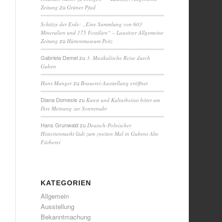
zu
Zeitung
Grüner Pfad
Schätze der Erde: „Eine Sammlung von 603
Mineralien und 175 Fossilien“ – Lausitzer Allgemeine
zu
Zeitung
Hüttenmuseum Peitz
Gabriela Demel
zu
3. Musikalische Reise durch
Guben
zu
Hans Manger
Brauerei-Ausstellung eröffnet
Diana Domesle
zu
Kunst und Kulturbeirat bittet um
Ihre Meinung zur Sonnenuhr
Hans Grunwald
zu
Deutsch-Polnischer
Historienmarkt lädt zum zweiten Mal in Gubens Alte
Färberei
KATEGORIEN
Allgemein
Ausstellung
Bekanntmachung