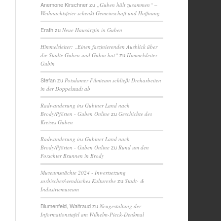
Anemone Kirschner
zu
„Guben hält zusammen“ –
Weihnachtsfeier schenkt Gemeinschaft und Hoffnung
Erath
zu
Neue Hausärztin in Guben
Himmelsleiter: „Einen faszinierenden Ausblick über
zu
die Städte Guben und Gubin hat“
Himmelsleiter –
Gubin
Stefan
zu
Potsdamer Filmteam schließt Dreharbeiten
in der Doppelstadt ab
Radwanderung ins Gubiner Land nach
zu
Brody/Pförten - Guben Online
Geschichte des
Kreises Guben
Radwanderung ins Gubiner Land nach
zu
Brody/Pförten - Guben Online
Rund um den
Forschter Brunnen in Brody
Museumsnächte 2024 - Inwertsetzung
zu
sorbisches/wendisches Kulturerbe
Stadt- &
Industriemuseum
Blumenfeld, Waltraud
zu
Neugestaltung der
Informationstafel am Wilhelm-Pieck-Denkmal