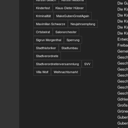
Die Gu
Kinderfest
Klaus-Dieter Hübner
Die K
Die K
Kriminalität
MakeGubenGreatAgain
Die K
Maximilian Schwarze
Neujahrsempfang
Die K
Ortsbeirat
Salonorchester
Die Ki
Entwi
Sigrun Morgenthal
Sperrung
Freib
Stadthistoriker
Stadtumbau
Gemei
Stadtverordnete
Geschi
Geschi
Stadtverordnetenversammlung
SVV
Geschi
Villa Wolf
Weihnachtsmarkt
Geschi
Geschi
Geschi
Gesch
Göhle
Großs
Grüne
Guben
Guben