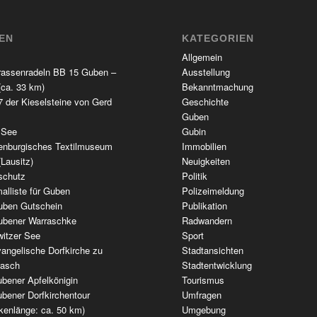
TEN
KATEGORIEN
Allgemein
rassenradeln BB 15 Guben –
Ausstellung
(ca. 33 km)
Bekanntmachung
 der Kieselsteine von Gerd
Geschichte
Guben
 See
Gubin
enburgisches Textilmuseum
Immobilien
(Lausitz)
Neuigkeiten
schutz
Politik
alliste für Guben
Polizeimeldung
uben Gutschein
Publikation
ubener Warraschke
Radwandern
witzer See
Sport
angelische Dorfkirche zu
Stadtansichten
wasch
Stadtentwicklung
bener Apfelkönigin
Tourismus
bener Dorfkirchentour
Umfragen
kenlänge: ca. 50 km)
Umgebung