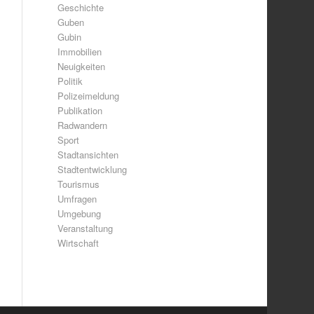
Geschichte
Guben
Gubin
Immobilien
Neuigkeiten
Politik
Polizeimeldung
Publikation
Radwandern
Sport
Stadtansichten
Stadtentwicklung
Tourismus
Umfragen
Umgebung
Veranstaltung
Wirtschaft