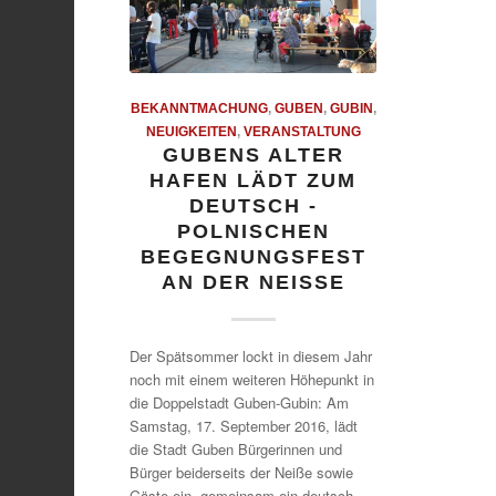
BEKANNTMACHUNG
,
GUBEN
,
GUBIN
,
NEUIGKEITEN
,
VERANSTALTUNG
GUBENS ALTER
HAFEN LÄDT ZUM
DEUTSCH -
POLNISCHEN
BEGEGNUNGSFEST
AN DER NEISSE
Der Spätsommer lockt in diesem Jahr
noch mit einem weiteren Höhepunkt in
die Doppelstadt Guben-Gubin: Am
Samstag, 17. September 2016, lädt
die Stadt Guben Bürgerinnen und
Bürger beiderseits der Neiße sowie
Gäste ein, gemeinsam ein deutsch-