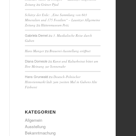
zu
Zeitung
Grüner Pfad
Schätze der Erde: „Eine Sammlung von 603
Mineralien und 175 Fossilien“ – Lausitzer Allgemeine
zu
Zeitung
Hüttenmuseum Peitz
Gabriela Demel
zu
3. Musikalische Reise durch
Guben
zu
Hans Manger
Brauerei-Ausstellung eröffnet
Diana Domesle
zu
Kunst und Kulturbeirat bittet um
Ihre Meinung zur Sonnenuhr
Hans Grunwald
zu
Deutsch-Polnischer
Historienmarkt lädt zum zweiten Mal in Gubens Alte
Färberei
KATEGORIEN
Allgemein
Ausstellung
Bekanntmachung