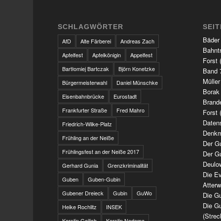
SCHLAGWÖRTER
SEI
Bäder
AfD
Alte Färberei
Andreas Zach
Bahnt
Apfelfest
Apfelkönigin
Appelfest
Forst 
Bartłomiej Bartczak
Björn Konetzke
Band 7
Müller
Bürgermeisterwahl
Daniel Münschke
Borak
Eisenbahnbrücke
Eurostadt
Brand
Frankfurter Straße
Fred Mahro
Forst 
Daten
Friedrich-Wilke-Platz
Denkm
Frühling an der Neiße
Der G
Frühlingsfest an der Neiße 2017
Der G
Deulo
Gerhard Gunia
Grenzkriminalität
Die Ev
Guben
Guben-Gubin
Atter
Gubener Dreieck
Gubin
GuWo
Die Gu
Die Gu
Heike Rochlitz
INSEK
(Strec
Kerstin Geilich
Kerstin Nedoma