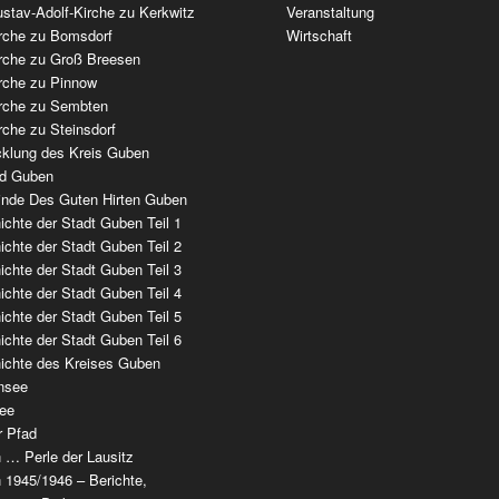
stav-Adolf-Kirche zu Kerkwitz
Veranstaltung
irche zu Bomsdorf
Wirtschaft
irche zu Groß Breesen
irche zu Pinnow
irche zu Sembten
rche zu Steinsdorf
cklung des Kreis Guben
ad Guben
nde Des Guten Hirten Guben
chte der Stadt Guben Teil 1
chte der Stadt Guben Teil 2
chte der Stadt Guben Teil 3
chte der Stadt Guben Teil 4
chte der Stadt Guben Teil 5
chte der Stadt Guben Teil 6
ichte des Kreises Guben
nsee
ee
r Pfad
 … Perle der Lausitz
 1945/1946 – Berichte,