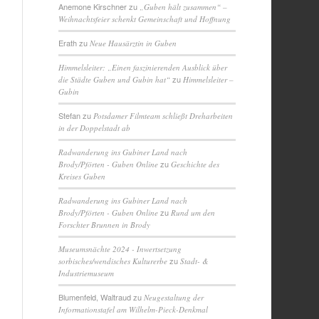
Anemone Kirschner
zu
„Guben hält zusammen“ –
Weihnachtsfeier schenkt Gemeinschaft und Hoffnung
Erath
zu
Neue Hausärztin in Guben
Himmelsleiter: „Einen faszinierenden Ausblick über
zu
die Städte Guben und Gubin hat“
Himmelsleiter –
Gubin
Stefan
zu
Potsdamer Filmteam schließt Dreharbeiten
in der Doppelstadt ab
Radwanderung ins Gubiner Land nach
zu
Brody/Pförten - Guben Online
Geschichte des
Kreises Guben
Radwanderung ins Gubiner Land nach
zu
Brody/Pförten - Guben Online
Rund um den
Forschter Brunnen in Brody
Museumsnächte 2024 - Inwertsetzung
zu
sorbisches/wendisches Kulturerbe
Stadt- &
Industriemuseum
Blumenfeld, Waltraud
zu
Neugestaltung der
Informationstafel am Wilhelm-Pieck-Denkmal