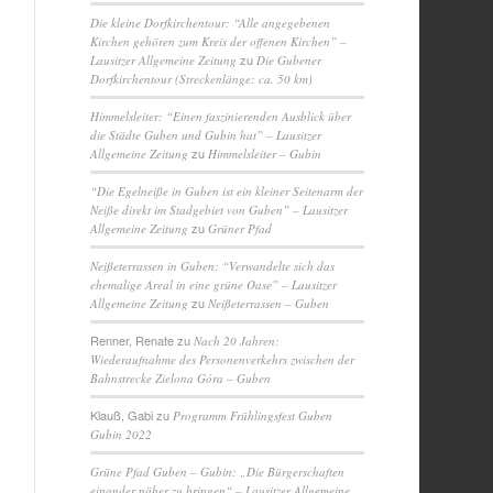
Die kleine Dorfkirchentour: “Alle angegebenen
Kirchen gehören zum Kreis der offenen Kirchen” –
zu
Lausitzer Allgemeine Zeitung
Die Gubener
Dorfkirchentour (Streckenlänge: ca. 50 km)
Himmelsleiter: “Einen faszinierenden Ausblick über
die Städte Guben und Gubin hat” – Lausitzer
zu
Allgemeine Zeitung
Himmelsleiter – Gubin
“Die Egelneiße in Guben ist ein kleiner Seitenarm der
Neiße direkt im Stadgebiet von Guben” – Lausitzer
zu
Allgemeine Zeitung
Grüner Pfad
Neißeterrassen in Guben: “Verwandelte sich das
ehemalige Areal in eine grüne Oase” – Lausitzer
zu
Allgemeine Zeitung
Neißeterrassen – Guben
Renner, Renate
zu
Nach 20 Jahren:
Wiederaufnahme des Personenverkehrs zwischen der
Bahnstrecke Zielona Góra – Guben
Klauß, Gabi
zu
Programm Frühlingsfest Guben
Gubin 2022
Grüne Pfad Guben – Gubin: „Die Bürgerschaften
einander näher zu bringen“ – Lausitzer Allgemeine