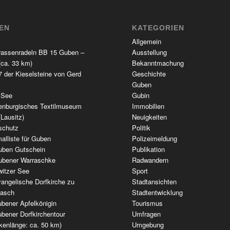
TEN
KATEGORIEN
Allgemein
rassenradeln BB 15 Guben –
Ausstellung
(ca. 33 km)
Bekanntmachung
 der Kieselsteine von Gerd
Geschichte
Guben
 See
Gubin
enburgisches Textilmuseum
Immobilien
(Lausitz)
Neuigkeiten
schutz
Politik
alliste für Guben
Polizeimeldung
uben Gutschein
Publikation
ubener Warraschke
Radwandern
witzer See
Sport
angelische Dorfkirche zu
Stadtansichten
wasch
Stadtentwicklung
bener Apfelkönigin
Tourismus
bener Dorfkirchentour
Umfragen
kenlänge: ca. 50 km)
Umgebung