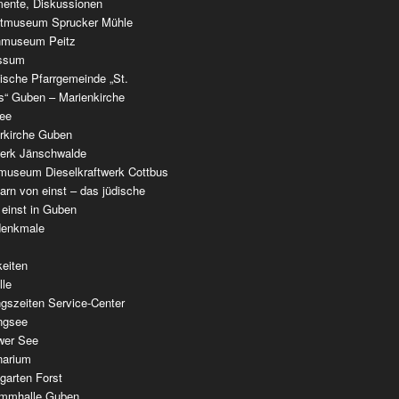
ente, Diskussionen
tmuseum Sprucker Mühle
nmuseum Peitz
ssum
ische Pfarrgemeinde „St.
as“ Guben – Marienkirche
see
erkirche Guben
werk Jänschwalde
museum Dieselkraftwerk Cottbus
rn von einst – das jüdische
 einst in Guben
denkmale
keiten
lle
gszeiten Service-Center
ingsee
wer See
narium
garten Forst
mmhalle Guben