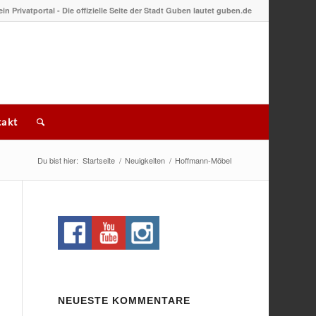
 ein Privatportal - Die offizielle Seite der Stadt Guben lautet guben.de
akt
Du bist hier:
Startseite
/
Neuigkeiten
/
Hoffmann-Möbel
NEUESTE KOMMENTARE