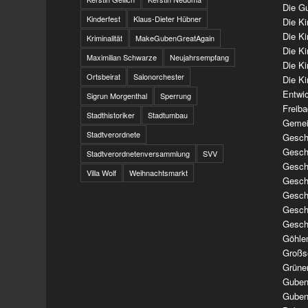
Die Gu
Kinderfest
Klaus-Dieter Hübner
Die K
Die K
Kriminalität
MakeGubenGreatAgain
Die K
Maximilian Schwarze
Neujahrsempfang
Die K
Ortsbeirat
Salonorchester
Die Ki
Entwi
Sigrun Morgenthal
Sperrung
Freib
Stadthistoriker
Stadtumbau
Gemei
Stadtverordnete
Geschi
Geschi
Stadtverordnetenversammlung
SVV
Geschi
Villa Wolf
Weihnachtsmarkt
Geschi
Geschi
Geschi
Gesch
Göhle
Großs
Grüne
Guben
Guben