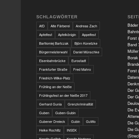
SCHLAGWÖRTER
SEI
Bäder
AfD
Alte Färberei
Andreas Zach
Bahnt
Apfelfest
Apfelkönigin
Appelfest
Forst 
Bartłomiej Bartczak
Björn Konetzke
Band 7
Müller
Bürgermeisterwahl
Daniel Münschke
Borak
Eisenbahnbrücke
Eurostadt
Brand
Frankfurter Straße
Fred Mahro
Forst 
Daten
Friedrich-Wilke-Platz
Denkm
Frühling an der Neiße
Der G
Frühlingsfest an der Neiße 2017
Der G
Deulo
Gerhard Gunia
Grenzkriminalität
Die Ev
Guben
Guben-Gubin
Atter
Gubener Dreieck
Gubin
GuWo
Die Gu
Die Gu
Heike Rochlitz
INSEK
(Strec
Kerstin Geilich
Kerstin Nedoma