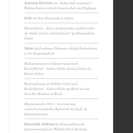
Anemone Kirschner
zu
„Guben hält zusammen“ –
Weihnachtsfeier schenkt Gemeinschaft und Hoffnung
Erath
zu
Neue Hausärztin in Guben
Himmelsleiter: „Einen faszinierenden Ausblick über
zu
die Städte Guben und Gubin hat“
Himmelsleiter –
Gubin
Stefan
zu
Potsdamer Filmteam schließt Dreharbeiten
in der Doppelstadt ab
Radwanderung ins Gubiner Land nach
zu
Brody/Pförten - Guben Online
Geschichte des
Kreises Guben
Radwanderung ins Gubiner Land nach
zu
Brody/Pförten - Guben Online
Rund um den
Forschter Brunnen in Brody
Museumsnächte 2024 - Inwertsetzung
zu
sorbisches/wendisches Kulturerbe
Stadt- &
Industriemuseum
Blumenfeld, Waltraud
zu
Neugestaltung der
Informationstafel am Wilhelm-Pieck-Denkmal