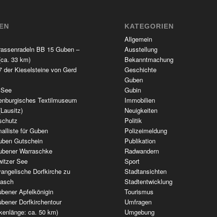
TEN
KATEGORIEN
Allgemein
rassenradeln BB 15 Guben –
Ausstellung
(ca. 33 km)
Bekanntmachung
 der Kieselsteine von Gerd
Geschichte
Guben
 See
Gubin
enburgisches Textilmuseum
Immobilien
(Lausitz)
Neuigkeiten
schutz
Politik
alliste für Guben
Polizeimeldung
uben Gutschein
Publikation
ubener Warraschke
Radwandern
witzer See
Sport
angelische Dorfkirche zu
Stadtansichten
wasch
Stadtentwicklung
bener Apfelkönigin
Tourismus
bener Dorfkirchentour
Umfragen
kenlänge: ca. 50 km)
Umgebung