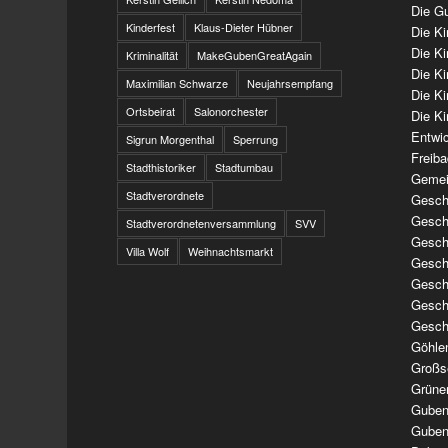
Die Gu
Kinderfest
Klaus-Dieter Hübner
Die K
Die K
Kriminalität
MakeGubenGreatAgain
Die K
Maximilian Schwarze
Neujahrsempfang
Die K
Ortsbeirat
Salonorchester
Die Ki
Entwi
Sigrun Morgenthal
Sperrung
Freib
Stadthistoriker
Stadtumbau
Gemei
Stadtverordnete
Geschi
Geschi
Stadtverordnetenversammlung
SVV
Geschi
Villa Wolf
Weihnachtsmarkt
Geschi
Geschi
Geschi
Gesch
Göhle
Großs
Grüne
Guben
Guben