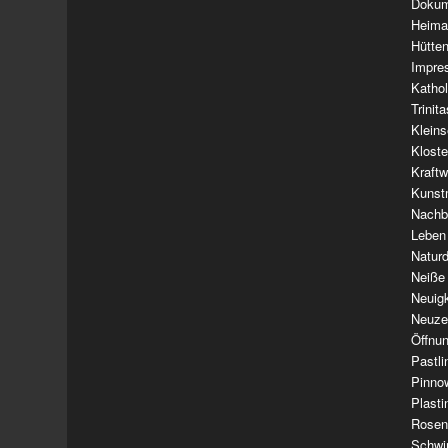
Dokum
Heima
Hütte
Impre
Kathol
Trinit
Klein
Klost
Kraft
Kunst
Nachba
Leben
Natur
Neiße
Neuig
Neuze
Öffnun
Pastl
Pinno
Plasti
Rosen
Schwi