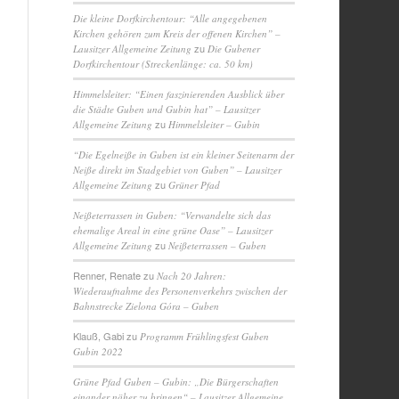
Die kleine Dorfkirchentour: “Alle angegebenen
Kirchen gehören zum Kreis der offenen Kirchen” –
zu
Lausitzer Allgemeine Zeitung
Die Gubener
Dorfkirchentour (Streckenlänge: ca. 50 km)
Himmelsleiter: “Einen faszinierenden Ausblick über
die Städte Guben und Gubin hat” – Lausitzer
zu
Allgemeine Zeitung
Himmelsleiter – Gubin
“Die Egelneiße in Guben ist ein kleiner Seitenarm der
Neiße direkt im Stadgebiet von Guben” – Lausitzer
zu
Allgemeine Zeitung
Grüner Pfad
Neißeterrassen in Guben: “Verwandelte sich das
ehemalige Areal in eine grüne Oase” – Lausitzer
zu
Allgemeine Zeitung
Neißeterrassen – Guben
Renner, Renate
zu
Nach 20 Jahren:
Wiederaufnahme des Personenverkehrs zwischen der
Bahnstrecke Zielona Góra – Guben
Klauß, Gabi
zu
Programm Frühlingsfest Guben
Gubin 2022
Grüne Pfad Guben – Gubin: „Die Bürgerschaften
einander näher zu bringen“ – Lausitzer Allgemeine