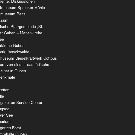
ente, Diskussionen
tmuseum Sprucker Mühle
nmuseum Peitz
ssum
ische Pfarrgemeinde „St.
as“ Guben – Marienkirche
see
erkirche Guben
werk Jänschwalde
museum Dieselkraftwerk Cottbus
rn von einst – das jüdische
 einst in Guben
denkmale
keiten
lle
gszeiten Service-Center
ingsee
wer See
narium
garten Forst
mmhalle Guben