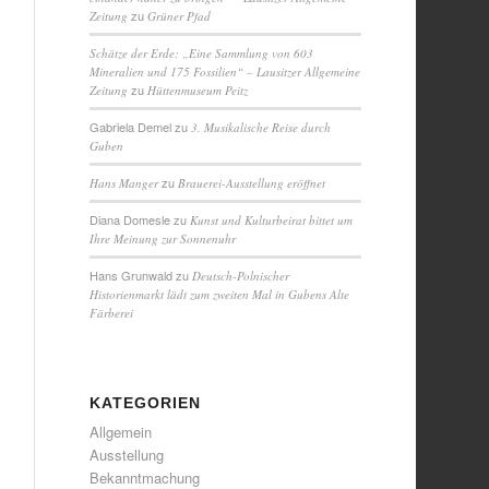
zu
Zeitung
Grüner Pfad
Schätze der Erde: „Eine Sammlung von 603
Mineralien und 175 Fossilien“ – Lausitzer Allgemeine
zu
Zeitung
Hüttenmuseum Peitz
Gabriela Demel
zu
3. Musikalische Reise durch
Guben
zu
Hans Manger
Brauerei-Ausstellung eröffnet
Diana Domesle
zu
Kunst und Kulturbeirat bittet um
Ihre Meinung zur Sonnenuhr
Hans Grunwald
zu
Deutsch-Polnischer
Historienmarkt lädt zum zweiten Mal in Gubens Alte
Färberei
KATEGORIEN
Allgemein
Ausstellung
Bekanntmachung