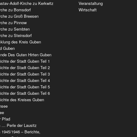
stav-Adolf-Kirche zu Kerkwitz
Veranstaltung
irche zu Bomsdorf
Wirtschaft
irche zu Groß Breesen
irche zu Pinnow
irche zu Sembten
rche zu Steinsdorf
cklung des Kreis Guben
ad Guben
nde Des Guten Hirten Guben
chte der Stadt Guben Teil 1
chte der Stadt Guben Teil 2
chte der Stadt Guben Teil 3
chte der Stadt Guben Teil 4
chte der Stadt Guben Teil 5
chte der Stadt Guben Teil 6
ichte des Kreises Guben
nsee
ee
r Pfad
 … Perle der Lausitz
 1945/1946 – Berichte,