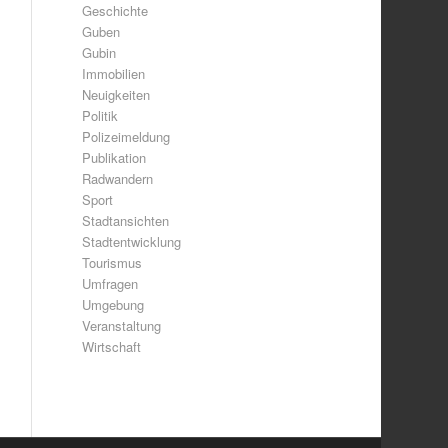
Geschichte
Guben
Gubin
Immobilien
Neuigkeiten
Politik
Polizeimeldung
Publikation
Radwandern
Sport
Stadtansichten
Stadtentwicklung
Tourismus
Umfragen
Umgebung
Veranstaltung
Wirtschaft