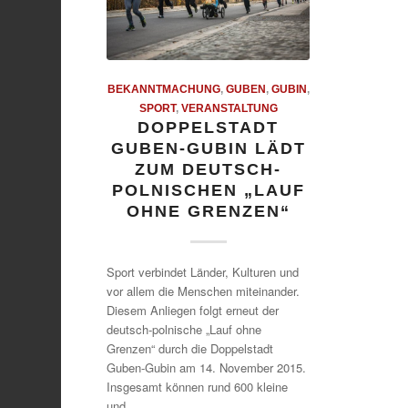
BEKANNTMACHUNG
,
GUBEN
,
GUBIN
,
SPORT
,
VERANSTALTUNG
DOPPELSTADT
GUBEN-GUBIN LÄDT
ZUM DEUTSCH-
POLNISCHEN „LAUF
OHNE GRENZEN“
Sport verbindet Länder, Kulturen und
vor allem die Menschen miteinander.
Diesem Anliegen folgt erneut der
deutsch-polnische „Lauf ohne
Grenzen“ durch die Doppelstadt
Guben-Gubin am 14. November 2015.
Insgesamt können rund 600 kleine
und…