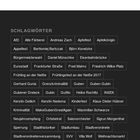
SCHLAGWÖRTER
AfD
Alte Färberei
Andreas Zach
Apfelfest
Apfelkönigin
Appelfest
Bartłomiej Bartczak
Björn Konetzke
Bürgermeisterwahl
Daniel Münschke
Eisenbahnbrücke
Eurostadt
Frankfurter Straße
Fred Mahro
Friedrich-Wilke-Platz
Frühling an der Neiße
Frühlingsfest an der Neiße 2017
Gerhard Gunia
Grenzkriminalität
Guben
Guben-Gubin
Gubener Dreieck
Gubin
GuWo
Heike Rochlitz
INSEK
Kerstin Geilich
Kerstin Nedoma
Kinderfest
Klaus-Dieter Hübner
Kriminalität
MakeGubenGreatAgain
Maximilian Schwarze
Neujahrsempfang
Ortsbeirat
Salonorchester
Sigrun Morgenthal
Sperrung
Stadthistoriker
Stadtumbau
Stadtverordnete
Stadtverordnetenversammlung
SVV
Villa Wolf
Weihnachtsmarkt