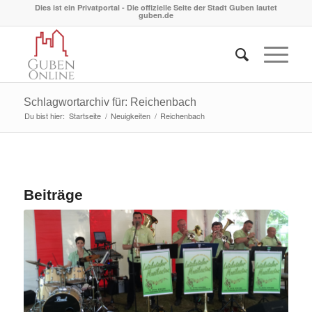
Dies ist ein Privatportal - Die offizielle Seite der Stadt Guben lautet
guben.de
Schlagwortarchiv für: Reichenbach
Du bist hier:
Startseite
/
Neuigkeiten
/
Reichenbach
Beiträge