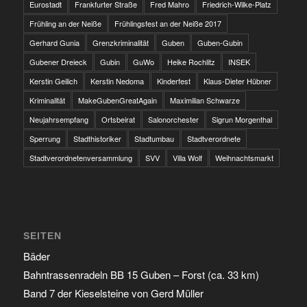
Eurostadt
Frankfurter Straße
Fred Mahro
Friedrich-Wilke-Platz
Frühling an der Neiße
Frühlingsfest an der Neiße 2017
Gerhard Gunia
Grenzkriminalität
Guben
Guben-Gubin
Gubener Dreieck
Gubin
GuWo
Heike Rochlitz
INSEK
Kerstin Geilich
Kerstin Nedoma
Kinderfest
Klaus-Dieter Hübner
Kriminalität
MakeGubenGreatAgain
Maximilian Schwarze
Neujahrsempfang
Ortsbeirat
Salonorchester
Sigrun Morgenthal
Sperrung
Stadthistoriker
Stadtumbau
Stadtverordnete
Stadtverordnetenversammlung
SVV
Villa Wolf
Weihnachtsmarkt
SEITEN
Bäder
Bahntrassenradeln BB 15 Guben – Forst (ca. 33 km)
Band 7 der Kieselsteine von Gerd Müller