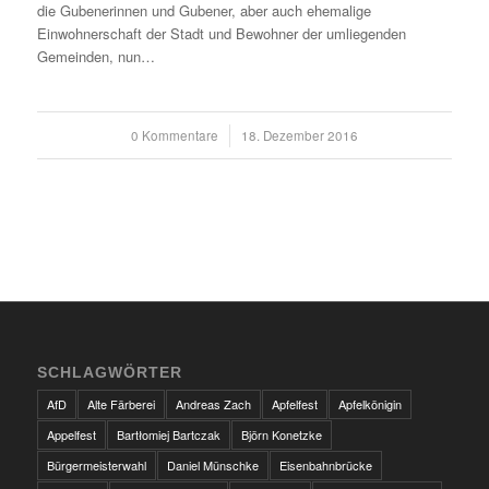
die Gubenerinnen und Gubener, aber auch ehemalige
Einwohnerschaft der Stadt und Bewohner der umliegenden
Gemeinden, nun…
0 Kommentare
/
18. Dezember 2016
SCHLAGWÖRTER
AfD
Alte Färberei
Andreas Zach
Apfelfest
Apfelkönigin
Appelfest
Bartłomiej Bartczak
Björn Konetzke
Bürgermeisterwahl
Daniel Münschke
Eisenbahnbrücke