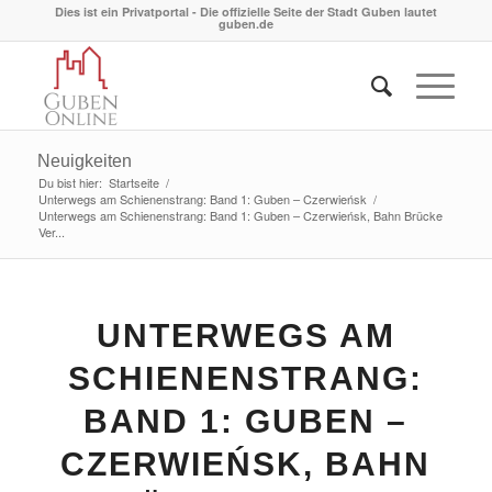
Dies ist ein Privatportal - Die offizielle Seite der Stadt Guben lautet
guben.de
Neuigkeiten
Du bist hier:
Startseite
/
Unterwegs am Schienenstrang: Band 1: Guben – Czerwieńsk
/
Unterwegs am Schienenstrang: Band 1: Guben – Czerwieńsk, Bahn Brücke
Ver...
UNTERWEGS AM
SCHIENENSTRANG:
BAND 1: GUBEN –
CZERWIEŃSK, BAHN