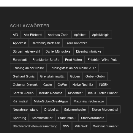
SCHLAGWÖRTER
AfD
Alte Färberei
Andreas Zach
Apfelfest
Apfelkönigin
Appelfest
Bartłomiej Bartczak
Björn Konetzke
Bürgermeisterwahl
Daniel Münschke
Eisenbahnbrücke
Eurostadt
Frankfurter Straße
Fred Mahro
Friedrich-Wilke-Platz
Frühling an der Neiße
Frühlingsfest an der Neiße 2017
Gerhard Gunia
Grenzkriminalität
Guben
Guben-Gubin
Gubener Dreieck
Gubin
GuWo
Heike Rochlitz
INSEK
Kerstin Geilich
Kerstin Nedoma
Kinderfest
Klaus-Dieter Hübner
Kriminalität
MakeGubenGreatAgain
Maximilian Schwarze
Neujahrsempfang
Ortsbeirat
Salonorchester
Sigrun Morgenthal
Sperrung
Stadthistoriker
Stadtumbau
Stadtverordnete
Stadtverordnetenversammlung
SVV
Villa Wolf
Weihnachtsmarkt