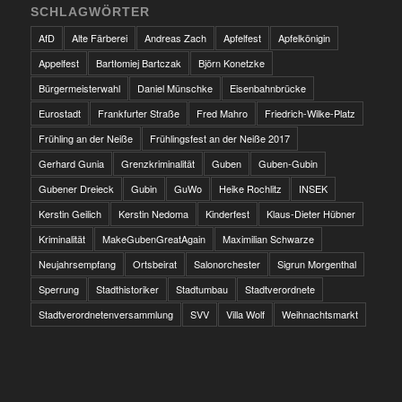
SCHLAGWÖRTER
AfD
Alte Färberei
Andreas Zach
Apfelfest
Apfelkönigin
Appelfest
Bartłomiej Bartczak
Björn Konetzke
Bürgermeisterwahl
Daniel Münschke
Eisenbahnbrücke
Eurostadt
Frankfurter Straße
Fred Mahro
Friedrich-Wilke-Platz
Frühling an der Neiße
Frühlingsfest an der Neiße 2017
Gerhard Gunia
Grenzkriminalität
Guben
Guben-Gubin
Gubener Dreieck
Gubin
GuWo
Heike Rochlitz
INSEK
Kerstin Geilich
Kerstin Nedoma
Kinderfest
Klaus-Dieter Hübner
Kriminalität
MakeGubenGreatAgain
Maximilian Schwarze
Neujahrsempfang
Ortsbeirat
Salonorchester
Sigrun Morgenthal
Sperrung
Stadthistoriker
Stadtumbau
Stadtverordnete
Stadtverordnetenversammlung
SVV
Villa Wolf
Weihnachtsmarkt