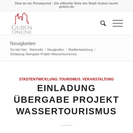
Dies ist ein Privatportal - Die offizielle Seite der Stadt Guben lautet
guben.de
Neuigkeiten
Du bist hier:
Startseite
/
Neuigkeiten
/
Stadtentwicklung
/
Einladung Übergabe Projekt Wassertourismus
STADTENTWICKLUNG
,
TOURISMUS
,
VERANSTALTUNG
EINLADUNG
ÜBERGABE PROJEKT
WASSERTOURISMUS