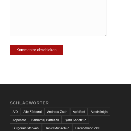
SCHLAGWÖRTER
AfD
Alte Färberei
Andreas Zach
Apfelfest
Apfelkönigin
Appelfest
Bartłomiej Bartczak
Björn Konetzke
Bürgermeisterwahl
Daniel Münschke
Eisenbahnbrücke