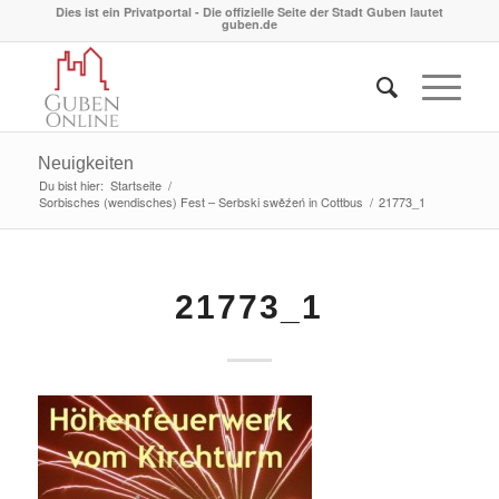
Dies ist ein Privatportal - Die offizielle Seite der Stadt Guben lautet
guben.de
Neuigkeiten
Du bist hier:
Startseite
/
Sorbisches (wendisches) Fest – Serbski swěźeń in Cottbus
/
21773_1
21773_1