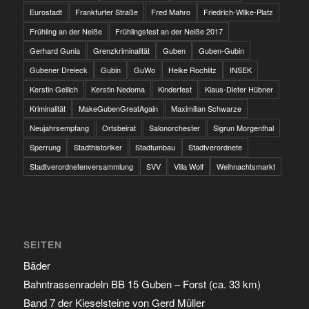
Eurostadt
Frankfurter Straße
Fred Mahro
Friedrich-Wilke-Platz
Frühling an der Neiße
Frühlingsfest an der Neiße 2017
Gerhard Gunia
Grenzkriminalität
Guben
Guben-Gubin
Gubener Dreieck
Gubin
GuWo
Heike Rochlitz
INSEK
Kerstin Geilich
Kerstin Nedoma
Kinderfest
Klaus-Dieter Hübner
Kriminalität
MakeGubenGreatAgain
Maximilian Schwarze
Neujahrsempfang
Ortsbeirat
Salonorchester
Sigrun Morgenthal
Sperrung
Stadthistoriker
Stadtumbau
Stadtverordnete
Stadtverordnetenversammlung
SVV
Villa Wolf
Weihnachtsmarkt
SEITEN
Bäder
Bahntrassenradeln BB 15 Guben – Forst (ca. 33 km)
Band 7 der Kieselsteine von Gerd Müller