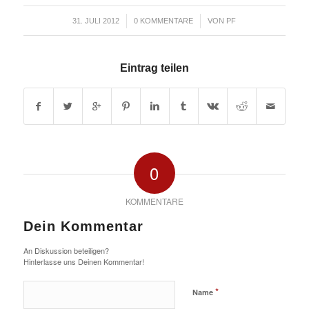
/
/
31. JULI 2012
0 KOMMENTARE
VON
PF
Eintrag teilen
0
KOMMENTARE
Dein Kommentar
An Diskussion beteiligen?
Hinterlasse uns Deinen Kommentar!
*
Name