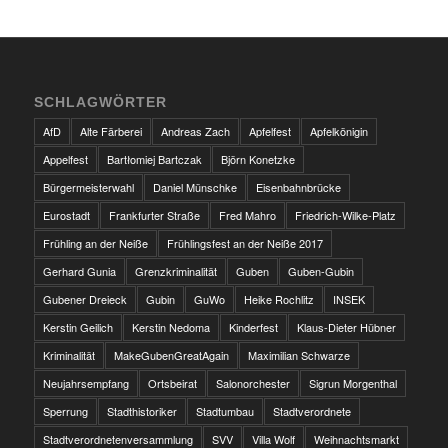
SCHLAGWÖRTER
AfD
Alte Färberei
Andreas Zach
Apfelfest
Apfelkönigin
Appelfest
Bartłomiej Bartczak
Björn Konetzke
Bürgermeisterwahl
Daniel Münschke
Eisenbahnbrücke
Eurostadt
Frankfurter Straße
Fred Mahro
Friedrich-Wilke-Platz
Frühling an der Neiße
Frühlingsfest an der Neiße 2017
Gerhard Gunia
Grenzkriminalität
Guben
Guben-Gubin
Gubener Dreieck
Gubin
GuWo
Heike Rochlitz
INSEK
Kerstin Geilich
Kerstin Nedoma
Kinderfest
Klaus-Dieter Hübner
Kriminalität
MakeGubenGreatAgain
Maximilian Schwarze
Neujahrsempfang
Ortsbeirat
Salonorchester
Sigrun Morgenthal
Sperrung
Stadthistoriker
Stadtumbau
Stadtverordnete
Stadtverordnetenversammlung
SVV
Villa Wolf
Weihnachtsmarkt