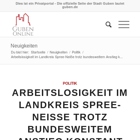
Dies ist ein Privatportal - Die offizielle Seite der Stadt Guben lautet
guben.de
Neuigkeiten
Du bist hier:
Startseite
/
Neuigkeiten
/
Politik
/
Arbeitslosigkeit im Landkreis Spree-Neiße trotz bundesweitem Anstieg k...
POLITIK
ARBEITSLOSIGKEIT IM
LANDKREIS SPREE-
NEISSE TROTZ B
UNDESWEITEM A