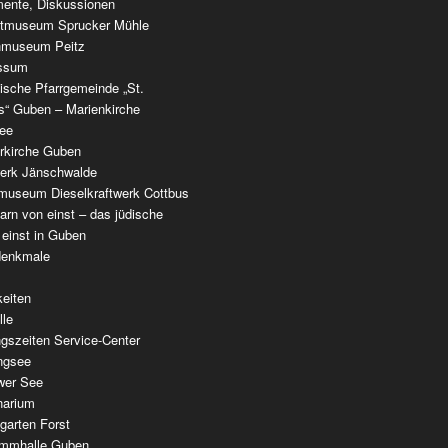
ente, Diskussionen
tmuseum Sprucker Mühle
nmuseum Peitz
ssum
ische Pfarrgemeinde „St.
as“ Guben – Marienkirche
see
erkirche Guben
werk Jänschwalde
museum Dieselkraftwerk Cottbus
rn von einst – das jüdische
 einst in Guben
denkmale
keiten
lle
gszeiten Service-Center
ingsee
wer See
narium
garten Forst
mmhalle Guben