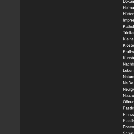
Dokum
Heima
Hütte
Impre
Kathol
Trinit
Klein
Klost
Kraft
Kunst
Nachba
Leben
Natur
Neiße
Neuig
Neuze
Öffnun
Pastl
Pinno
Plasti
Rosen
Schwi