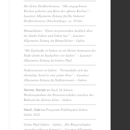
Die kleine Dorfkirchentour: “Alle angegebenen
Kirchen gehören zum Kreis der offenen Kirchen” –
zu
Lausitzer Allgemeine Zeitung
Die Gubener
Dorfkirchentour (Streckenlänge: ca. 50 km)
Himmelsleiter: “Einen faszinierenden Ausblick über
die Städte Guben und Gubin hat” – Lausitzer
zu
Allgemeine Zeitung
Himmelsleiter – Gubin
“Die Egelneiße in Guben ist ein kleiner Seitenarm der
Neiße direkt im Stadgebiet von Guben” – Lausitzer
zu
Allgemeine Zeitung
Grüner Pfad
Neißeterrassen in Guben: “Verwandelte sich das
ehemalige Areal in eine grüne Oase” – Lausitzer
zu
Allgemeine Zeitung
Neißeterrassen – Guben
Renner, Renate
zu
Nach 20 Jahren:
Wiederaufnahme des Personenverkehrs zwischen der
Bahnstrecke Zielona Góra – Guben
Klauß, Gabi
zu
Programm Frühlingsfest Guben
Gubin 2022
Grüne Pfad Guben – Gubin: „Die Bürgerschaften
einander näher zu bringen“ – Lausitzer Allgemeine