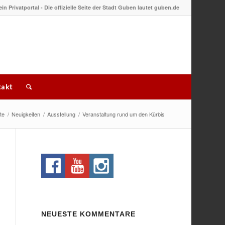
 ein Privatportal - Die offizielle Seite der Stadt Guben lautet guben.de
akt
te
/
Neuigkeiten
/
Ausstellung
/
Veranstaltung rund um den Kürbis
NEUESTE KOMMENTARE