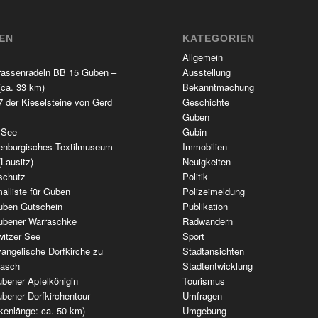
TEN
KATEGORIEN
Allgemein
rassenradeln BB 15 Guben –
Ausstellung
(ca. 33 km)
Bekanntmachung
 der Kieselsteine von Gerd
Geschichte
Guben
 See
Gubin
enburgisches Textilmuseum
Immobilien
(Lausitz)
Neuigkeiten
schutz
Politik
alliste für Guben
Polizeimeldung
uben Gutschein
Publikation
ubener Warraschke
Radwandern
witzer See
Sport
angelische Dorfkirche zu
Stadtansichten
wasch
Stadtentwicklung
bener Apfelkönigin
Tourismus
bener Dorfkirchentour
Umfragen
kenlänge: ca. 50 km)
Umgebung