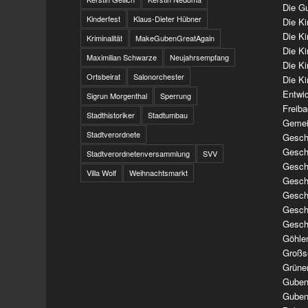
Die Gu
Kinderfest
Klaus-Dieter Hübner
Die K
Die K
Kriminalität
MakeGubenGreatAgain
Die K
Maximilian Schwarze
Neujahrsempfang
Die K
Ortsbeirat
Salonorchester
Die Ki
Entwi
Sigrun Morgenthal
Sperrung
Freib
Stadthistoriker
Stadtumbau
Gemei
Stadtverordnete
Geschi
Geschi
Stadtverordnetenversammlung
SVV
Geschi
Villa Wolf
Weihnachtsmarkt
Geschi
Geschi
Geschi
Gesch
Göhle
Großs
Grüne
Guben
Guben