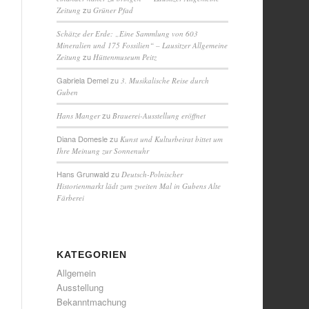
zu
Zeitung
Grüner Pfad
Schätze der Erde: „Eine Sammlung von 603
Mineralien und 175 Fossilien“ – Lausitzer Allgemeine
zu
Zeitung
Hüttenmuseum Peitz
Gabriela Demel
zu
3. Musikalische Reise durch
Guben
zu
Hans Manger
Brauerei-Ausstellung eröffnet
Diana Domesle
zu
Kunst und Kulturbeirat bittet um
Ihre Meinung zur Sonnenuhr
Hans Grunwald
zu
Deutsch-Polnischer
Historienmarkt lädt zum zweiten Mal in Gubens Alte
Färberei
KATEGORIEN
Allgemein
Ausstellung
Bekanntmachung