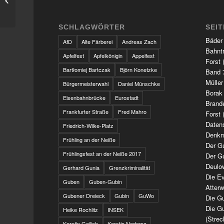
Brandenburg
SCHLAGWÖRTER
SEI
Bäder
AfD
Alte Färberei
Andreas Zach
Bahnt
Apfelfest
Apfelkönigin
Appelfest
Forst 
Bartłomiej Bartczak
Björn Konetzke
Band 7
Müller
Bürgermeisterwahl
Daniel Münschke
Borak
Eisenbahnbrücke
Eurostadt
Brand
Frankfurter Straße
Fred Mahro
Forst 
Daten
Friedrich-Wilke-Platz
Denkm
Frühling an der Neiße
Der G
Frühlingsfest an der Neiße 2017
Der G
Deulo
Gerhard Gunia
Grenzkriminalität
Die Ev
Guben
Guben-Gubin
Atter
Gubener Dreieck
Gubin
GuWo
Die Gu
Die Gu
Heike Rochlitz
INSEK
(Strec
Kerstin Geilich
Kerstin Nedoma