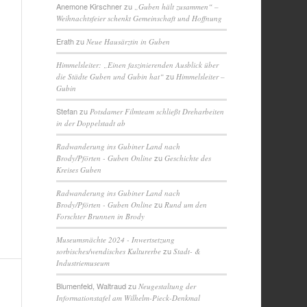
Anemone Kirschner
zu
„Guben hält zusammen“ –
Weihnachtsfeier schenkt Gemeinschaft und Hoffnung
Erath
zu
Neue Hausärztin in Guben
Himmelsleiter: „Einen faszinierenden Ausblick über
zu
die Städte Guben und Gubin hat“
Himmelsleiter –
Gubin
Stefan
zu
Potsdamer Filmteam schließt Dreharbeiten
in der Doppelstadt ab
Radwanderung ins Gubiner Land nach
zu
Brody/Pförten - Guben Online
Geschichte des
Kreises Guben
Radwanderung ins Gubiner Land nach
zu
Brody/Pförten - Guben Online
Rund um den
Forschter Brunnen in Brody
Museumsnächte 2024 - Inwertsetzung
zu
sorbisches/wendisches Kulturerbe
Stadt- &
Industriemuseum
Blumenfeld, Waltraud
zu
Neugestaltung der
Informationstafel am Wilhelm-Pieck-Denkmal