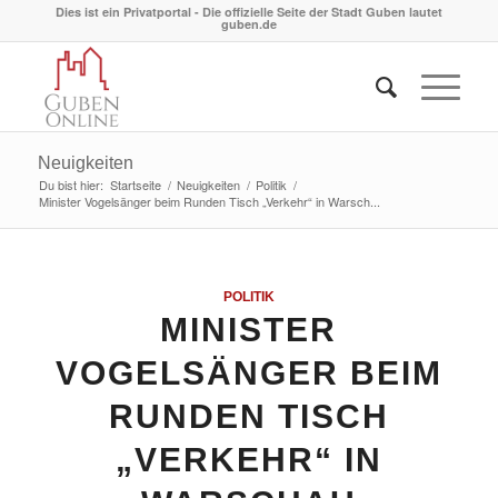
Dies ist ein Privatportal - Die offizielle Seite der Stadt Guben lautet
guben.de
Neuigkeiten
Du bist hier:
Startseite
/
Neuigkeiten
/
Politik
/
Minister Vogelsänger beim Runden Tisch „Verkehr“ in Warsch...
POLITIK
MINISTER
VOGELSÄNGER BEIM
RUNDEN TISCH
„VERKEHR“ IN