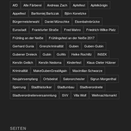
AfD
Alte Färberei
Andreas Zach
Apfelfest
Apfelkönigin
Appelfest
Bartłomiej Bartczak
Björn Konetzke
Bürgermeisterwahl
Daniel Münschke
Eisenbahnbrücke
Eurostadt
Frankfurter Straße
Fred Mahro
Friedrich-Wilke-Platz
Frühling an der Neiße
Frühlingsfest an der Neiße 2017
Gerhard Gunia
Grenzkriminalität
Guben
Guben-Gubin
Gubener Dreieck
Gubin
GuWo
Heike Rochlitz
INSEK
Kerstin Geilich
Kerstin Nedoma
Kinderfest
Klaus-Dieter Hübner
Kriminalität
MakeGubenGreatAgain
Maximilian Schwarze
Neujahrsempfang
Ortsbeirat
Salonorchester
Sigrun Morgenthal
Sperrung
Stadthistoriker
Stadtumbau
Stadtverordnete
Stadtverordnetenversammlung
SVV
Villa Wolf
Weihnachtsmarkt
SEITEN