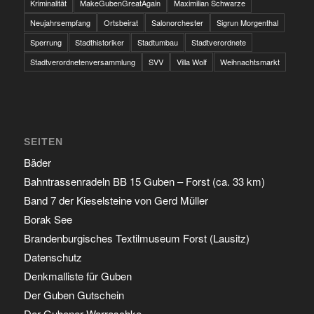
Kriminalität
MakeGubenGreatAgain
Maximilian Schwarze
Neujahrsempfang
Ortsbeirat
Salonorchester
Sigrun Morgenthal
Sperrung
Stadthistoriker
Stadtumbau
Stadtverordnete
Stadtverordnetenversammlung
SVV
Villa Wolf
Weihnachtsmarkt
SEITEN
Bäder
Bahntrassenradeln BB 15 Guben – Forst (ca. 33 km)
Band 7 der Kieselsteine von Gerd Müller
Borak See
Brandenburgisches Textilmuseum Forst (Lausitz)
Datenschutz
Denkmalliste für Guben
Der Guben Gutschein
Der Gubener Warraschke