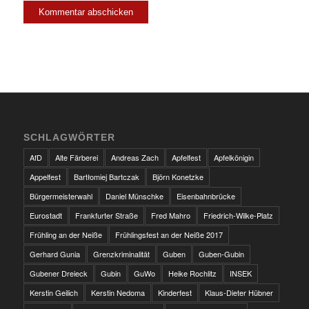
SCHLAGWÖRTER
AfD
Alte Färberei
Andreas Zach
Apfelfest
Apfelkönigin
Appelfest
Bartłomiej Bartczak
Björn Konetzke
Bürgermeisterwahl
Daniel Münschke
Eisenbahnbrücke
Eurostadt
Frankfurter Straße
Fred Mahro
Friedrich-Wilke-Platz
Frühling an der Neiße
Frühlingsfest an der Neiße 2017
Gerhard Gunia
Grenzkriminalität
Guben
Guben-Gubin
Gubener Dreieck
Gubin
GuWo
Heike Rochlitz
INSEK
Kerstin Geilich
Kerstin Nedoma
Kinderfest
Klaus-Dieter Hübner