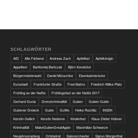
SCHLAGWÖRTER
AfD
Alte Färberei
Andreas Zach
Apfelfest
Apfelkönigin
Appelfest
Bartłomiej Bartczak
Björn Konetzke
Bürgermeisterwahl
Daniel Münschke
Eisenbahnbrücke
Eurostadt
Frankfurter Straße
Fred Mahro
Friedrich-Wilke-Platz
Frühling an der Neiße
Frühlingsfest an der Neiße 2017
Gerhard Gunia
Grenzkriminalität
Guben
Guben-Gubin
Gubener Dreieck
Gubin
GuWo
Heike Rochlitz
INSEK
Kerstin Geilich
Kerstin Nedoma
Kinderfest
Klaus-Dieter Hübner
Kriminalität
MakeGubenGreatAgain
Maximilian Schwarze
Neujahrsempfang
Ortsbeirat
Salonorchester
Sigrun Morgenthal