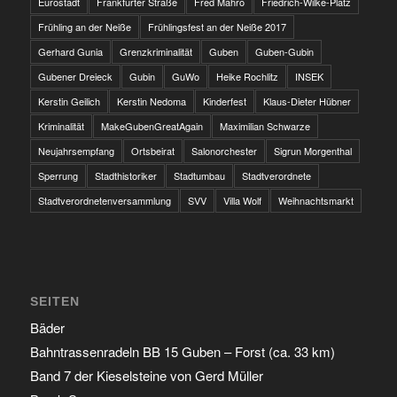
Eurostadt
Frankfurter Straße
Fred Mahro
Friedrich-Wilke-Platz
Frühling an der Neiße
Frühlingsfest an der Neiße 2017
Gerhard Gunia
Grenzkriminalität
Guben
Guben-Gubin
Gubener Dreieck
Gubin
GuWo
Heike Rochlitz
INSEK
Kerstin Geilich
Kerstin Nedoma
Kinderfest
Klaus-Dieter Hübner
Kriminalität
MakeGubenGreatAgain
Maximilian Schwarze
Neujahrsempfang
Ortsbeirat
Salonorchester
Sigrun Morgenthal
Sperrung
Stadthistoriker
Stadtumbau
Stadtverordnete
Stadtverordnetenversammlung
SVV
Villa Wolf
Weihnachtsmarkt
SEITEN
Bäder
Bahntrassenradeln BB 15 Guben – Forst (ca. 33 km)
Band 7 der Kieselsteine von Gerd Müller