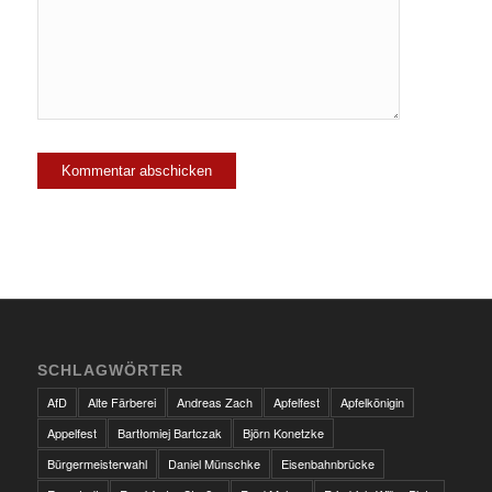
SCHLAGWÖRTER
AfD
Alte Färberei
Andreas Zach
Apfelfest
Apfelkönigin
Appelfest
Bartłomiej Bartczak
Björn Konetzke
Bürgermeisterwahl
Daniel Münschke
Eisenbahnbrücke