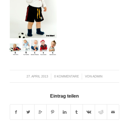
/
/
27. APRIL 2013
0 KOMMENTARE
VON
ADMIN
Eintrag teilen