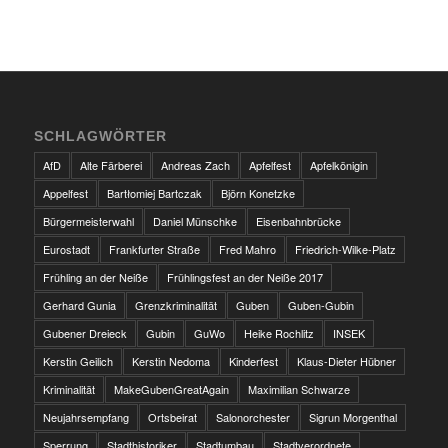
SCHLAGWÖRTER
AfD
Alte Färberei
Andreas Zach
Apfelfest
Apfelkönigin
Appelfest
Bartłomiej Bartczak
Björn Konetzke
Bürgermeisterwahl
Daniel Münschke
Eisenbahnbrücke
Eurostadt
Frankfurter Straße
Fred Mahro
Friedrich-Wilke-Platz
Frühling an der Neiße
Frühlingsfest an der Neiße 2017
Gerhard Gunia
Grenzkriminalität
Guben
Guben-Gubin
Gubener Dreieck
Gubin
GuWo
Heike Rochlitz
INSEK
Kerstin Geilich
Kerstin Nedoma
Kinderfest
Klaus-Dieter Hübner
Kriminalität
MakeGubenGreatAgain
Maximilian Schwarze
Neujahrsempfang
Ortsbeirat
Salonorchester
Sigrun Morgenthal
Sperrung
Stadthistoriker
Stadtumbau
Stadtverordnete