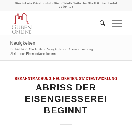
Dies ist ein Privatportal - Die offizielle Seite der Stadt Guben lautet
guben.de
Neuigkeiten
Du bist hier:
Startseite
/
Neuigkeiten
/
Bekanntmachung
/
Abriss der Eisengießerei beginnt
BEKANNTMACHUNG
,
NEUIGKEITEN
,
STADTENTWICKLUNG
ABRISS DER
EISENGIESSEREI B
EGINNT