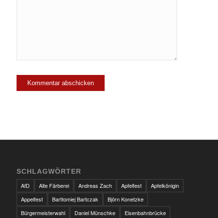
SCHLAGWÖRTER
AfD
Alte Färberei
Andreas Zach
Apfelfest
Apfelkönigin
Appelfest
Bartłomiej Bartczak
Björn Konetzke
Bürgermeisterwahl
Daniel Münschke
Eisenbahnbrücke