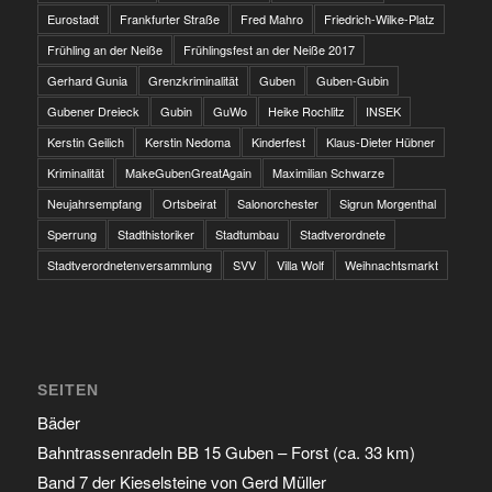
Eurostadt
Frankfurter Straße
Fred Mahro
Friedrich-Wilke-Platz
Frühling an der Neiße
Frühlingsfest an der Neiße 2017
Gerhard Gunia
Grenzkriminalität
Guben
Guben-Gubin
Gubener Dreieck
Gubin
GuWo
Heike Rochlitz
INSEK
Kerstin Geilich
Kerstin Nedoma
Kinderfest
Klaus-Dieter Hübner
Kriminalität
MakeGubenGreatAgain
Maximilian Schwarze
Neujahrsempfang
Ortsbeirat
Salonorchester
Sigrun Morgenthal
Sperrung
Stadthistoriker
Stadtumbau
Stadtverordnete
Stadtverordnetenversammlung
SVV
Villa Wolf
Weihnachtsmarkt
SEITEN
Bäder
Bahntrassenradeln BB 15 Guben – Forst (ca. 33 km)
Band 7 der Kieselsteine von Gerd Müller