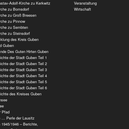
stav-Adolf-Kirche zu Kerkwitz
Veranstaltung
irche zu Bomsdorf
Wirtschaft
irche zu Groß Breesen
irche zu Pinnow
irche zu Sembten
rche zu Steinsdorf
cklung des Kreis Guben
ad Guben
nde Des Guten Hirten Guben
chte der Stadt Guben Teil 1
chte der Stadt Guben Teil 2
chte der Stadt Guben Teil 3
chte der Stadt Guben Teil 4
chte der Stadt Guben Teil 5
chte der Stadt Guben Teil 6
ichte des Kreises Guben
nsee
ee
r Pfad
 … Perle der Lausitz
 1945/1946 – Berichte,