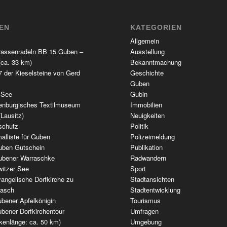
TEN
KATEGORIEN
Allgemein
rassenradeln BB 15 Guben –
Ausstellung
(ca. 33 km)
Bekanntmachung
 der Kieselsteine von Gerd
Geschichte
Guben
 See
Gubin
enburgisches Textilmuseum
Immobilien
(Lausitz)
Neuigkeiten
schutz
Politik
alliste für Guben
Polizeimeldung
uben Gutschein
Publikation
ubener Warraschke
Radwandern
witzer See
Sport
angelische Dorfkirche zu
Stadtansichten
wasch
Stadtentwicklung
bener Apfelkönigin
Tourismus
bener Dorfkirchentour
Umfragen
kenlänge: ca. 50 km)
Umgebung