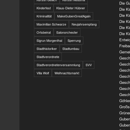
Die Gu
Kinderfest
Klaus-Dieter Hübner
Die K
Die K
Kriminalität
MakeGubenGreatAgain
Die K
Maximilian Schwarze
Neujahrsempfang
Die K
Ortsbeirat
Salonorchester
Die Ki
Entwi
Sigrun Morgenthal
Sperrung
Freib
Stadthistoriker
Stadtumbau
Gemei
Stadtverordnete
Geschi
Geschi
Stadtverordnetenversammlung
SVV
Geschi
Villa Wolf
Weihnachtsmarkt
Geschi
Geschi
Geschi
Gesch
Göhle
Großs
Grüne
Guben
Guben