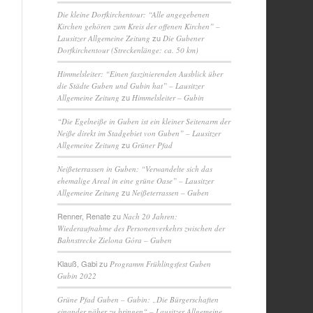
Die kleine Dorfkirchentour: “Alle angegebenen
Kirchen gehören zum Kreis der offenen Kirchen” –
zu
Lausitzer Allgemeine Zeitung
Die Gubener
Dorfkirchentour (Streckenlänge: ca. 50 km)
Himmelsleiter: “Einen faszinierenden Ausblick über
die Städte Guben und Gubin hat” – Lausitzer
zu
Allgemeine Zeitung
Himmelsleiter – Gubin
“Die Egelneiße in Guben ist ein kleiner Seitenarm der
Neiße direkt im Stadgebiet von Guben” – Lausitzer
zu
Allgemeine Zeitung
Grüner Pfad
Neißeterrassen in Guben: “Verwandelte sich das
ehemalige Areal in eine grüne Oase” – Lausitzer
zu
Allgemeine Zeitung
Neißeterrassen – Guben
Renner, Renate
zu
Nach 20 Jahren:
Wiederaufnahme des Personenverkehrs zwischen der
Bahnstrecke Zielona Góra – Guben
Klauß, Gabi
zu
Programm Frühlingsfest Guben
Gubin 2022
Grüne Pfad Guben – Gubin: „Die Bürgerschaften
einander näher zu bringen“ – Lausitzer Allgemeine