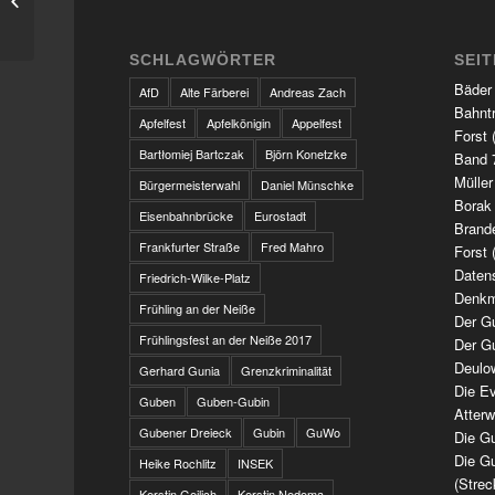
SCHLAGWÖRTER
SEI
Bäder
AfD
Alte Färberei
Andreas Zach
Bahnt
Apfelfest
Apfelkönigin
Appelfest
Forst 
Bartłomiej Bartczak
Björn Konetzke
Band 7
Müller
Bürgermeisterwahl
Daniel Münschke
Borak
Eisenbahnbrücke
Eurostadt
Brand
Frankfurter Straße
Fred Mahro
Forst 
Daten
Friedrich-Wilke-Platz
Denkm
Frühling an der Neiße
Der G
Frühlingsfest an der Neiße 2017
Der G
Deulo
Gerhard Gunia
Grenzkriminalität
Die Ev
Guben
Guben-Gubin
Atter
Gubener Dreieck
Gubin
GuWo
Die Gu
Die Gu
Heike Rochlitz
INSEK
(Strec
Kerstin Geilich
Kerstin Nedoma