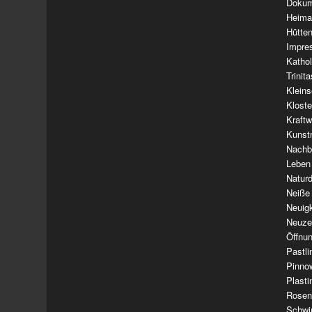
Dokum
Heima
Hütte
Impre
Kathol
Trinit
Klein
Klost
Kraft
Kunst
Nachba
Leben
Natur
Neiße
Neuig
Neuze
Öffnun
Pastl
Pinno
Plasti
Rosen
Schwi