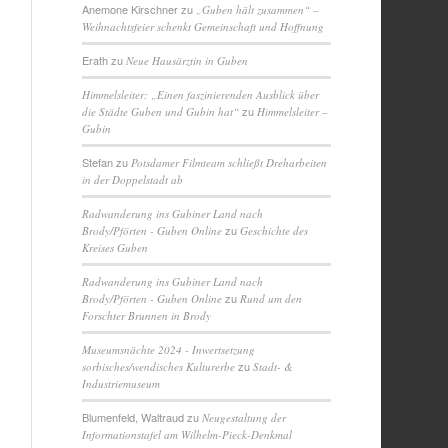
Anemone Kirschner
zu
„Guben hält zusammen“ –
Weihnachtsfeier schenkt Gemeinschaft und Hoffnung
Erath
zu
Neue Hausärztin in Guben
Himmelsleiter: „Einen faszinierenden Ausblick über
zu
die Städte Guben und Gubin hat“
Himmelsleiter –
Gubin
Stefan
zu
Potsdamer Filmteam schließt Dreharbeiten
in der Doppelstadt ab
Radwanderung ins Gubiner Land nach
zu
Brody/Pförten - Guben Online
Geschichte des
Kreises Guben
Radwanderung ins Gubiner Land nach
zu
Brody/Pförten - Guben Online
Rund um den
Forschter Brunnen in Brody
Museumsnächte 2024 - Inwertsetzung
zu
sorbisches/wendisches Kulturerbe
Stadt- &
Industriemuseum
Blumenfeld, Waltraud
zu
Neugestaltung der
Informationstafel am Wilhelm-Pieck-Denkmal