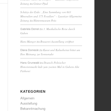
zu
Zeitung
Grüner Pfad
Schätze der Erde: „Eine Sammlung von 603
Mineralien und 175 Fossilien“ – Lausitzer Allgemeine
zu
Zeitung
Hüttenmuseum Peitz
Gabriela Demel
zu
3. Musikalische Reise durch
Guben
zu
Hans Manger
Brauerei-Ausstellung eröffnet
Diana Domesle
zu
Kunst und Kulturbeirat bittet um
Ihre Meinung zur Sonnenuhr
Hans Grunwald
zu
Deutsch-Polnischer
Historienmarkt lädt zum zweiten Mal in Gubens Alte
Färberei
KATEGORIEN
Allgemein
Ausstellung
Bekanntmachung