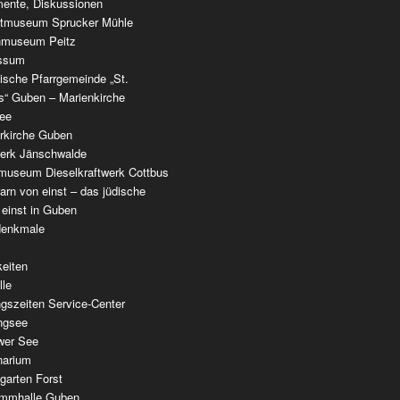
ente, Diskussionen
tmuseum Sprucker Mühle
nmuseum Peitz
ssum
ische Pfarrgemeinde „St.
as“ Guben – Marienkirche
see
erkirche Guben
werk Jänschwalde
museum Dieselkraftwerk Cottbus
rn von einst – das jüdische
 einst in Guben
denkmale
keiten
lle
gszeiten Service-Center
ingsee
wer See
narium
garten Forst
mmhalle Guben