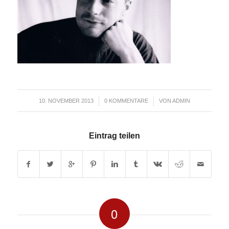
/
/
10. NOVEMBER 2013
0 KOMMENTARE
VON
ADMIN
Eintrag teilen
0