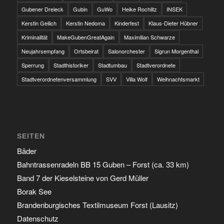
Gubener Dreieck
Gubin
GuWo
Heike Rochlitz
INSEK
Kerstin Geilich
Kerstin Nedoma
Kinderfest
Klaus-Dieter Hübner
Kriminalität
MakeGubenGreatAgain
Maximilian Schwarze
Neujahrsempfang
Ortsbeirat
Salonorchester
Sigrun Morgenthal
Sperrung
Stadthistoriker
Stadtumbau
Stadtverordnete
Stadtverordnetenversammlung
SVV
Villa Wolf
Weihnachtsmarkt
SEITEN
Bäder
Bahntrassenradeln BB 15 Guben – Forst (ca. 33 km)
Band 7 der Kieselsteine von Gerd Müller
Borak See
Brandenburgisches Textilmuseum Forst (Lausitz)
Datenschutz