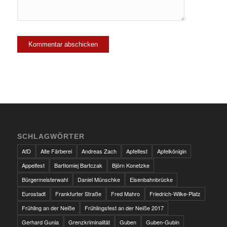
SCHLAGWÖRTER
AfD
Alte Färberei
Andreas Zach
Apfelfest
Apfelkönigin
Appelfest
Bartłomiej Bartczak
Björn Konetzke
Bürgermeisterwahl
Daniel Münschke
Eisenbahnbrücke
Eurostadt
Frankfurter Straße
Fred Mahro
Friedrich-Wilke-Platz
Frühling an der Neiße
Frühlingsfest an der Neiße 2017
Gerhard Gunia
Grenzkriminalität
Guben
Guben-Gubin