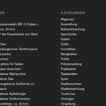
TEN
KATEGORIEN
Allgemein
rassenradeln BB 15 Guben –
Ausstellung
(ca. 33 km)
Bekanntmachung
 der Kieselsteine von Gerd
Geschichte
Guben
 See
Gubin
enburgisches Textilmuseum
Immobilien
(Lausitz)
Neuigkeiten
schutz
Politik
alliste für Guben
Polizeimeldung
uben Gutschein
Publikation
ubener Warraschke
Radwandern
witzer See
Sport
angelische Dorfkirche zu
Stadtansichten
wasch
Stadtentwicklung
bener Apfelkönigin
Tourismus
bener Dorfkirchentour
Umfragen
kenlänge: ca. 50 km)
Umgebung