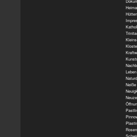
Dokum
Heima
Hütte
Impre
Kathol
Trinit
Klein
Klost
Kraft
Kunst
Nachba
Leben
Natur
Neiße
Neuig
Neuze
Öffnun
Pastl
Pinno
Plasti
Rosen
Schwi