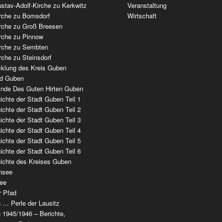
stav-Adolf-Kirche zu Kerkwitz
Veranstaltung
irche zu Bomsdorf
Wirtschaft
irche zu Groß Breesen
irche zu Pinnow
irche zu Sembten
rche zu Steinsdorf
cklung des Kreis Guben
ad Guben
nde Des Guten Hirten Guben
chte der Stadt Guben Teil 1
chte der Stadt Guben Teil 2
chte der Stadt Guben Teil 3
chte der Stadt Guben Teil 4
chte der Stadt Guben Teil 5
chte der Stadt Guben Teil 6
ichte des Kreises Guben
nsee
ee
r Pfad
 … Perle der Lausitz
 1945/1946 – Berichte,