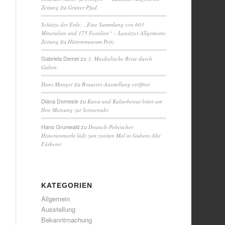
zu
Zeitung
Grüner Pfad
Schätze der Erde: „Eine Sammlung von 603
Mineralien und 175 Fossilien“ – Lausitzer Allgemeine
zu
Zeitung
Hüttenmuseum Peitz
Gabriela Demel
zu
3. Musikalische Reise durch
Guben
zu
Hans Manger
Brauerei-Ausstellung eröffnet
Diana Domesle
zu
Kunst und Kulturbeirat bittet um
Ihre Meinung zur Sonnenuhr
Hans Grunwald
zu
Deutsch-Polnischer
Historienmarkt lädt zum zweiten Mal in Gubens Alte
Färberei
KATEGORIEN
Allgemein
Ausstellung
Bekanntmachung