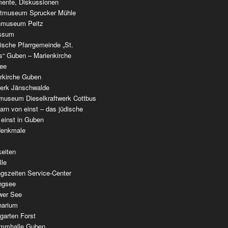
ente, Diskussionen
tmuseum Sprucker Mühle
nmuseum Peitz
ssum
ische Pfarrgemeinde „St.
as“ Guben – Marienkirche
see
erkirche Guben
werk Jänschwalde
museum Dieselkraftwerk Cottbus
rn von einst – das jüdische
 einst in Guben
denkmale
keiten
lle
gszeiten Service-Center
ingsee
wer See
narium
garten Forst
mmhalle Guben