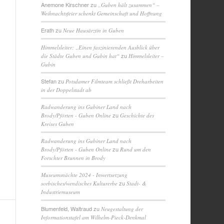
Anemone Kirschner
zu
„Guben hält zusammen“ –
Weihnachtsfeier schenkt Gemeinschaft und Hoffnung
Erath
zu
Neue Hausärztin in Guben
Himmelsleiter: „Einen faszinierenden Ausblick über
zu
die Städte Guben und Gubin hat“
Himmelsleiter –
Gubin
Stefan
zu
Potsdamer Filmteam schließt Dreharbeiten
in der Doppelstadt ab
Radwanderung ins Gubiner Land nach
zu
Brody/Pförten - Guben Online
Geschichte des
Kreises Guben
Radwanderung ins Gubiner Land nach
zu
Brody/Pförten - Guben Online
Rund um den
Forschter Brunnen in Brody
Museumsnächte 2024 - Inwertsetzung
zu
sorbisches/wendisches Kulturerbe
Stadt- &
Industriemuseum
Blumenfeld, Waltraud
zu
Neugestaltung der
Informationstafel am Wilhelm-Pieck-Denkmal