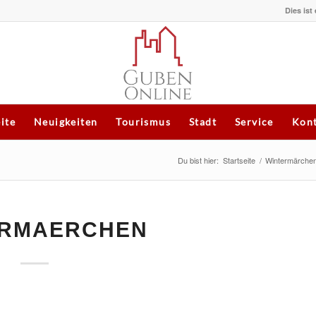
Dies ist
eite
Neuigkeiten
Tourismus
Stadt
Service
Kont
Du bist hier:
Startseite
/
Wintermärchen
ERMAERCHEN