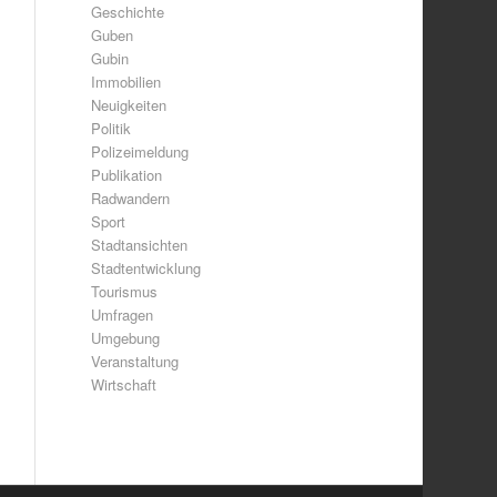
Geschichte
Guben
Gubin
Immobilien
Neuigkeiten
Politik
Polizeimeldung
Publikation
Radwandern
Sport
Stadtansichten
Stadtentwicklung
Tourismus
Umfragen
Umgebung
Veranstaltung
Wirtschaft