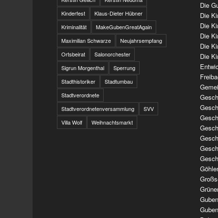
Die Gu
Kinderfest
Klaus-Dieter Hübner
Die K
Die K
Kriminalität
MakeGubenGreatAgain
Die K
Maximilian Schwarze
Neujahrsempfang
Die K
Ortsbeirat
Salonorchester
Die Ki
Entwi
Sigrun Morgenthal
Sperrung
Freib
Stadthistoriker
Stadtumbau
Gemei
Stadtverordnete
Geschi
Geschi
Stadtverordnetenversammlung
SVV
Geschi
Villa Wolf
Weihnachtsmarkt
Geschi
Geschi
Geschi
Gesch
Göhle
Großs
Grüne
Guben
Guben