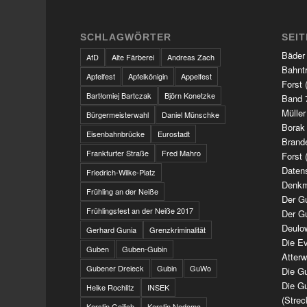
SCHLAGWÖRTER
SEI
Bäder
AfD
Alte Färberei
Andreas Zach
Bahnt
Apfelfest
Apfelkönigin
Appelfest
Forst 
Bartłomiej Bartczak
Björn Konetzke
Band 7
Müller
Bürgermeisterwahl
Daniel Münschke
Borak
Eisenbahnbrücke
Eurostadt
Brand
Frankfurter Straße
Fred Mahro
Forst 
Daten
Friedrich-Wilke-Platz
Denkm
Frühling an der Neiße
Der G
Frühlingsfest an der Neiße 2017
Der G
Deulo
Gerhard Gunia
Grenzkriminalität
Die Ev
Guben
Guben-Gubin
Atter
Gubener Dreieck
Gubin
GuWo
Die Gu
Die Gu
Heike Rochlitz
INSEK
(Strec
Kerstin Geilich
Kerstin Nedoma