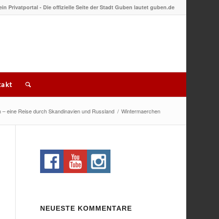
 ein Privatportal - Die offizielle Seite der Stadt Guben lautet guben.de
akt
 – eine Reise durch Skandinavien und Russland
/
Wintermaerchen
NEUESTE KOMMENTARE