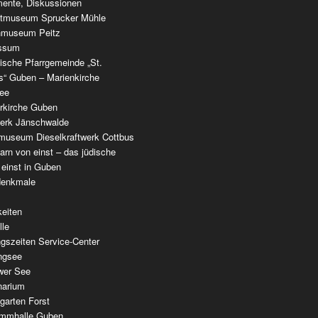
ente, Diskussionen
tmuseum Sprucker Mühle
nmuseum Peitz
ssum
ische Pfarrgemeinde „St.
as“ Guben – Marienkirche
see
erkirche Guben
werk Jänschwalde
museum Dieselkraftwerk Cottbus
rn von einst – das jüdische
 einst in Guben
denkmale
keiten
lle
gszeiten Service-Center
ingsee
wer See
narium
garten Forst
mmhalle Guben