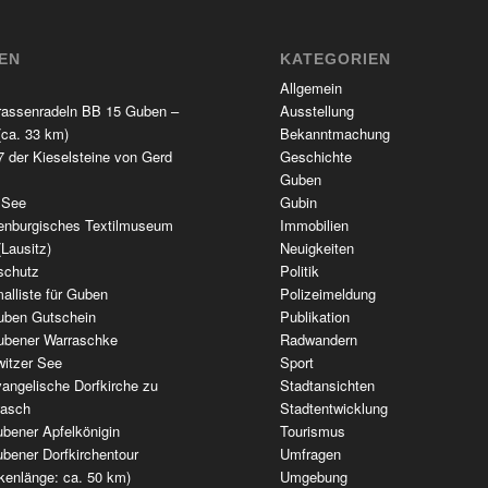
TEN
KATEGORIEN
Allgemein
rassenradeln BB 15 Guben –
Ausstellung
(ca. 33 km)
Bekanntmachung
 der Kieselsteine von Gerd
Geschichte
Guben
 See
Gubin
enburgisches Textilmuseum
Immobilien
(Lausitz)
Neuigkeiten
schutz
Politik
alliste für Guben
Polizeimeldung
uben Gutschein
Publikation
ubener Warraschke
Radwandern
witzer See
Sport
angelische Dorfkirche zu
Stadtansichten
wasch
Stadtentwicklung
bener Apfelkönigin
Tourismus
bener Dorfkirchentour
Umfragen
kenlänge: ca. 50 km)
Umgebung