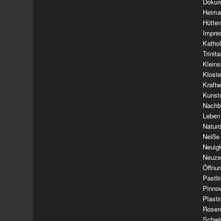
Dokum
Heima
Hütte
Impre
Kathol
Trinit
Klein
Klost
Kraft
Kunst
Nachba
Leben
Natur
Neiße
Neuig
Neuze
Öffnun
Pastl
Pinno
Plasti
Rosen
Schwi