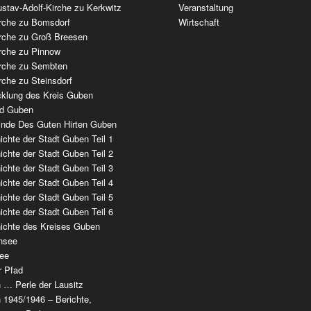
stav-Adolf-Kirche zu Kerkwitz
Veranstaltung
irche zu Bomsdorf
Wirtschaft
irche zu Groß Breesen
irche zu Pinnow
irche zu Sembten
rche zu Steinsdorf
cklung des Kreis Guben
ad Guben
nde Des Guten Hirten Guben
chte der Stadt Guben Teil 1
chte der Stadt Guben Teil 2
chte der Stadt Guben Teil 3
chte der Stadt Guben Teil 4
chte der Stadt Guben Teil 5
chte der Stadt Guben Teil 6
ichte des Kreises Guben
nsee
ee
r Pfad
 … Perle der Lausitz
 1945/1946 – Berichte,