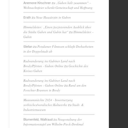
Anemone Kirschner
zu
„Guben hält zusammen“ –
Weihnachtsfeier schenkt Gemeinschaft und Hoffnung
Erath
zu
Neue Hausärztin in Guben
Himmelsleiter: „Einen faszinierenden Ausblick über
zu
die Städte Guben und Gubin hat“
Himmelsleiter –
Gubin
Stefan
zu
Potsdamer Filmteam schließt Dreharbeiten
in der Doppelstadt ab
Radwanderung ins Gubiner Land nach
zu
Brody/Pförten - Guben Online
Geschichte des
Kreises Guben
Radwanderung ins Gubiner Land nach
zu
Brody/Pförten - Guben Online
Rund um den
Forschter Brunnen in Brody
Museumsnächte 2024 - Inwertsetzung
zu
sorbisches/wendisches Kulturerbe
Stadt- &
Industriemuseum
Blumenfeld, Waltraud
zu
Neugestaltung der
Informationstafel am Wilhelm-Pieck-Denkmal