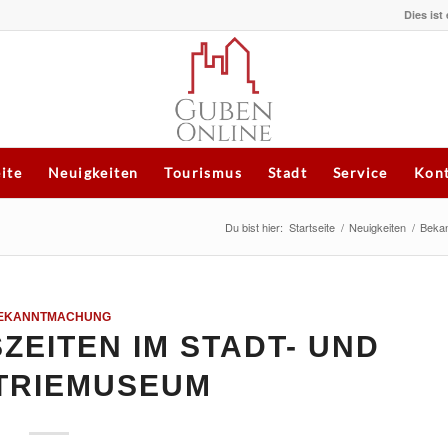
Dies ist
eite
Neuigkeiten
Tourismus
Stadt
Service
Kont
Du bist hier:
Startseite
/
Neuigkeiten
/
Beka
EKANNTMACHUNG
EITEN IM STADT- UND
TRIEMUSEUM