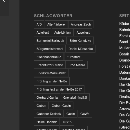
vorgestellt
SCHLAGWÖRTER
SEI
Bäder
AfD
Alte Färberei
Andreas Zach
Bahnt
Apfelfest
Apfelkönigin
Appelfest
Forst 
Bartłomiej Bartczak
Björn Konetzke
Band 7
Müller
Bürgermeisterwahl
Daniel Münschke
Borak
Eisenbahnbrücke
Eurostadt
Brand
Frankfurter Straße
Fred Mahro
Forst 
Daten
Friedrich-Wilke-Platz
Denkm
Frühling an der Neiße
Der G
Frühlingsfest an der Neiße 2017
Der G
Deulo
Gerhard Gunia
Grenzkriminalität
Die Ev
Guben
Guben-Gubin
Atter
Gubener Dreieck
Gubin
GuWo
Die Gu
Die Gu
Heike Rochlitz
INSEK
(Strec
Kerstin Geilich
Kerstin Nedoma