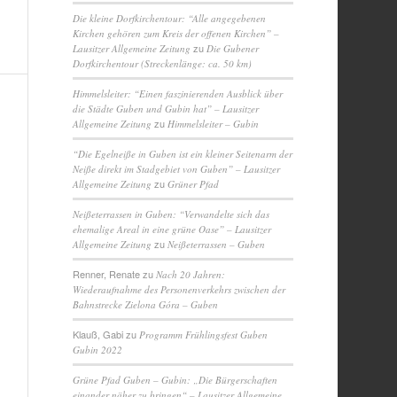
Die kleine Dorfkirchentour: “Alle angegebenen
Kirchen gehören zum Kreis der offenen Kirchen” –
zu
Lausitzer Allgemeine Zeitung
Die Gubener
Dorfkirchentour (Streckenlänge: ca. 50 km)
Himmelsleiter: “Einen faszinierenden Ausblick über
die Städte Guben und Gubin hat” – Lausitzer
zu
Allgemeine Zeitung
Himmelsleiter – Gubin
“Die Egelneiße in Guben ist ein kleiner Seitenarm der
Neiße direkt im Stadgebiet von Guben” – Lausitzer
zu
Allgemeine Zeitung
Grüner Pfad
Neißeterrassen in Guben: “Verwandelte sich das
ehemalige Areal in eine grüne Oase” – Lausitzer
zu
Allgemeine Zeitung
Neißeterrassen – Guben
Renner, Renate
zu
Nach 20 Jahren:
Wiederaufnahme des Personenverkehrs zwischen der
Bahnstrecke Zielona Góra – Guben
Klauß, Gabi
zu
Programm Frühlingsfest Guben
Gubin 2022
Grüne Pfad Guben – Gubin: „Die Bürgerschaften
einander näher zu bringen“ – Lausitzer Allgemeine