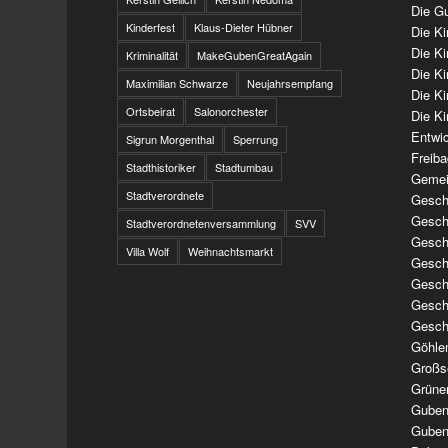
Die Gu
Kinderfest
Klaus-Dieter Hübner
Die K
Die K
Kriminalität
MakeGubenGreatAgain
Die K
Maximilian Schwarze
Neujahrsempfang
Die K
Ortsbeirat
Salonorchester
Die Ki
Entwi
Sigrun Morgenthal
Sperrung
Freib
Stadthistoriker
Stadtumbau
Gemei
Stadtverordnete
Geschi
Geschi
Stadtverordnetenversammlung
SVV
Geschi
Villa Wolf
Weihnachtsmarkt
Geschi
Geschi
Geschi
Gesch
Göhle
Großs
Grüne
Guben
Guben