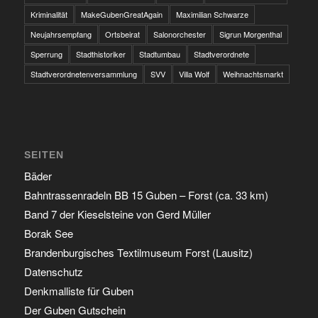
Kriminalität
MakeGubenGreatAgain
Maximilian Schwarze
Neujahrsempfang
Ortsbeirat
Salonorchester
Sigrun Morgenthal
Sperrung
Stadthistoriker
Stadtumbau
Stadtverordnete
Stadtverordnetenversammlung
SVV
Villa Wolf
Weihnachtsmarkt
SEITEN
Bäder
Bahntrassenradeln BB 15 Guben – Forst (ca. 33 km)
Band 7 der Kieselsteine von Gerd Müller
Borak See
Brandenburgisches Textilmuseum Forst (Lausitz)
Datenschutz
Denkmalliste für Guben
Der Guben Gutschein