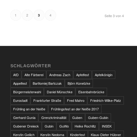
1
2
4
3
Seite 3 von 4
SCHLAGWÖRTER
AfD
Alte Färberei
Andreas Zach
Apfelfest
Apfelkönigin
Appelfest
Bartłomiej Bartczak
Björn Konetzke
Bürgermeisterwahl
Daniel Münschke
Eisenbahnbrücke
Eurostadt
Frankfurter Straße
Fred Mahro
Friedrich-Wilke-Platz
Frühling an der Neiße
Frühlingsfest an der Neiße 2017
Gerhard Gunia
Grenzkriminalität
Guben
Guben-Gubin
Gubener Dreieck
Gubin
GuWo
Heike Rochlitz
INSEK
Kerstin Geilich
Kerstin Nedoma
Kinderfest
Klaus-Dieter Hübner