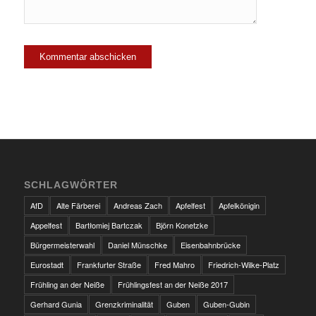
SCHLAGWÖRTER
AfD
Alte Färberei
Andreas Zach
Apfelfest
Apfelkönigin
Appelfest
Bartłomiej Bartczak
Björn Konetzke
Bürgermeisterwahl
Daniel Münschke
Eisenbahnbrücke
Eurostadt
Frankfurter Straße
Fred Mahro
Friedrich-Wilke-Platz
Frühling an der Neiße
Frühlingsfest an der Neiße 2017
Gerhard Gunia
Grenzkriminalität
Guben
Guben-Gubin