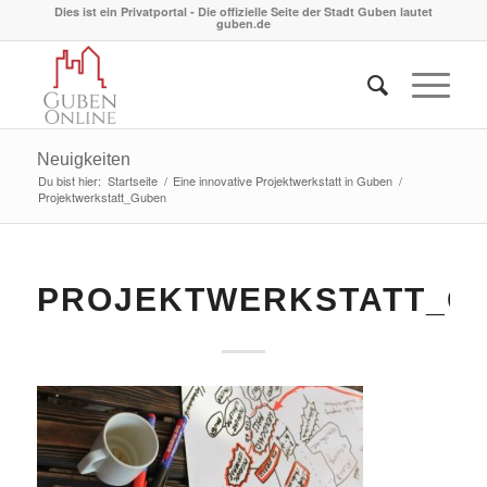
Dies ist ein Privatportal - Die offizielle Seite der Stadt Guben lautet
guben.de
Neuigkeiten
Du bist hier:
Startseite
/
Eine innovative Projektwerkstatt in Guben
/
Projektwerkstatt_Guben
PROJEKTWERKSTATT_G