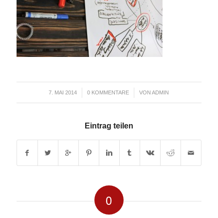
/
/
7. MAI 2014
0 KOMMENTARE
VON
ADMIN
Eintrag teilen
0