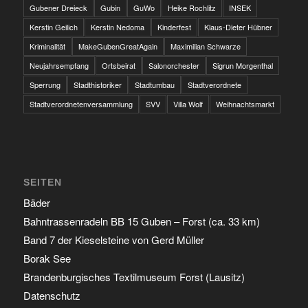
Gubener Dreieck
Gubin
GuWo
Heike Rochlitz
INSEK
Kerstin Geilich
Kerstin Nedoma
Kinderfest
Klaus-Dieter Hübner
Kriminalität
MakeGubenGreatAgain
Maximilian Schwarze
Neujahrsempfang
Ortsbeirat
Salonorchester
Sigrun Morgenthal
Sperrung
Stadthistoriker
Stadtumbau
Stadtverordnete
Stadtverordnetenversammlung
SVV
Villa Wolf
Weihnachtsmarkt
SEITEN
Bäder
Bahntrassenradeln BB 15 Guben – Forst (ca. 33 km)
Band 7 der Kieselsteine von Gerd Müller
Borak See
Brandenburgisches Textilmuseum Forst (Lausitz)
Datenschutz