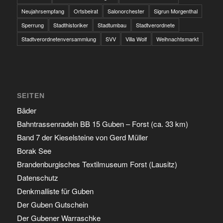
Neujahrsempfang
Ortsbeirat
Salonorchester
Sigrun Morgenthal
Sperrung
Stadthistoriker
Stadtumbau
Stadtverordnete
Stadtverordnetenversammlung
SVV
Villa Wolf
Weihnachtsmarkt
SEITEN
Bäder
Bahntrassenradeln BB 15 Guben – Forst (ca. 33 km)
Band 7 der Kieselsteine von Gerd Müller
Borak See
Brandenburgisches Textilmuseum Forst (Lausitz)
Datenschutz
Denkmalliste für Guben
Der Guben Gutschein
Der Gubener Warraschke