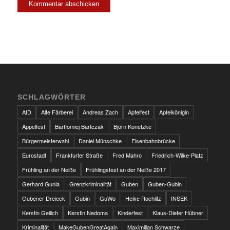
SCHLAGWÖRTER
AfD
Alte Färberei
Andreas Zach
Apfelfest
Apfelkönigin
Appelfest
Bartłomiej Bartczak
Björn Konetzke
Bürgermeisterwahl
Daniel Münschke
Eisenbahnbrücke
Eurostadt
Frankfurter Straße
Fred Mahro
Friedrich-Wilke-Platz
Frühling an der Neiße
Frühlingsfest an der Neiße 2017
Gerhard Gunia
Grenzkriminalität
Guben
Guben-Gubin
Gubener Dreieck
Gubin
GuWo
Heike Rochlitz
INSEK
Kerstin Geilich
Kerstin Nedoma
Kinderfest
Klaus-Dieter Hübner
Kriminalität
MakeGubenGreatAgain
Maximilian Schwarze