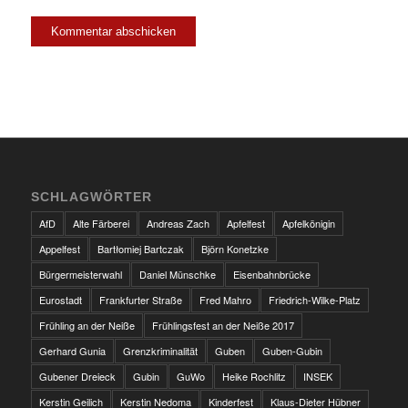
SCHLAGWÖRTER
AfD
Alte Färberei
Andreas Zach
Apfelfest
Apfelkönigin
Appelfest
Bartłomiej Bartczak
Björn Konetzke
Bürgermeisterwahl
Daniel Münschke
Eisenbahnbrücke
Eurostadt
Frankfurter Straße
Fred Mahro
Friedrich-Wilke-Platz
Frühling an der Neiße
Frühlingsfest an der Neiße 2017
Gerhard Gunia
Grenzkriminalität
Guben
Guben-Gubin
Gubener Dreieck
Gubin
GuWo
Heike Rochlitz
INSEK
Kerstin Geilich
Kerstin Nedoma
Kinderfest
Klaus-Dieter Hübner