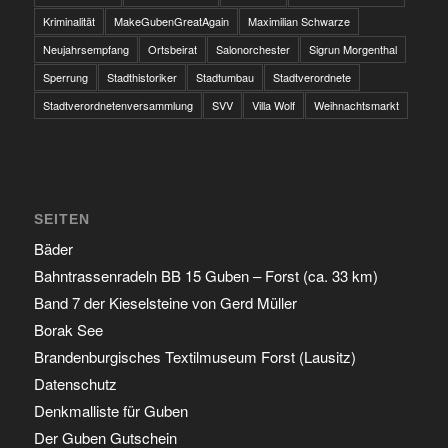
Kriminalität
MakeGubenGreatAgain
Maximilian Schwarze
Neujahrsempfang
Ortsbeirat
Salonorchester
Sigrun Morgenthal
Sperrung
Stadthistoriker
Stadtumbau
Stadtverordnete
Stadtverordnetenversammlung
SVV
Villa Wolf
Weihnachtsmarkt
SEITEN
Bäder
Bahntrassenradeln BB 15 Guben – Forst (ca. 33 km)
Band 7 der Kieselsteine von Gerd Müller
Borak See
Brandenburgisches Textilmuseum Forst (Lausitz)
Datenschutz
Denkmalliste für Guben
Der Guben Gutschein