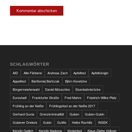
SCHLAGWÖRTER
AfD
Alte Färberei
Andreas Zach
Apfelfest
Apfelkönigin
Appelfest
Bartłomiej Bartczak
Björn Konetzke
Bürgermeisterwahl
Daniel Münschke
Eisenbahnbrücke
Eurostadt
Frankfurter Straße
Fred Mahro
Friedrich-Wilke-Platz
Frühling an der Neiße
Frühlingsfest an der Neiße 2017
Gerhard Gunia
Grenzkriminalität
Guben
Guben-Gubin
Gubener Dreieck
Gubin
GuWo
Heike Rochlitz
INSEK
Kerstin Geilich
Kerstin Nedoma
Kinderfest
Klaus-Dieter Hübner