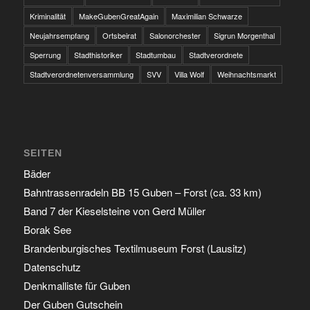
Kriminalität
MakeGubenGreatAgain
Maximilian Schwarze
Neujahrsempfang
Ortsbeirat
Salonorchester
Sigrun Morgenthal
Sperrung
Stadthistoriker
Stadtumbau
Stadtverordnete
Stadtverordnetenversammlung
SVV
Villa Wolf
Weihnachtsmarkt
SEITEN
Bäder
Bahntrassenradeln BB 15 Guben – Forst (ca. 33 km)
Band 7 der Kieselsteine von Gerd Müller
Borak See
Brandenburgisches Textilmuseum Forst (Lausitz)
Datenschutz
Denkmalliste für Guben
Der Guben Gutschein