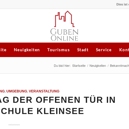
Dies ist
eite
Neuigkeiten
Tourismus
Stadt
Service
Kont
Du bist hier:
Startseite
/
Neuigkeiten
/
Bekanntmac
NG
,
UMGEBUNG
,
VERANSTALTUNG
G DER OFFENEN TÜR IN
CHULE KLEINSEE