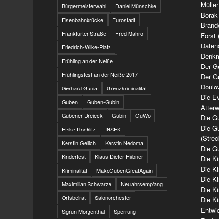
Müller
Bürgermeisterwahl
Daniel Münschke
Borak
Eisenbahnbrücke
Eurostadt
Brand
Frankfurter Straße
Fred Mahro
Forst 
Daten
Friedrich-Wilke-Platz
Denkm
Frühling an der Neiße
Der G
Frühlingsfest an der Neiße 2017
Der G
Deulo
Gerhard Gunia
Grenzkriminalität
Die Ev
Guben
Guben-Gubin
Atter
Gubener Dreieck
Gubin
GuWo
Die Gu
Die Gu
Heike Rochlitz
INSEK
(Strec
Kerstin Geilich
Kerstin Nedoma
Die Gu
Kinderfest
Klaus-Dieter Hübner
Die K
Die K
Kriminalität
MakeGubenGreatAgain
Die K
Maximilian Schwarze
Neujahrsempfang
Die K
Ortsbeirat
Salonorchester
Die Ki
Entwi
Sigrun Morgenthal
Sperrung