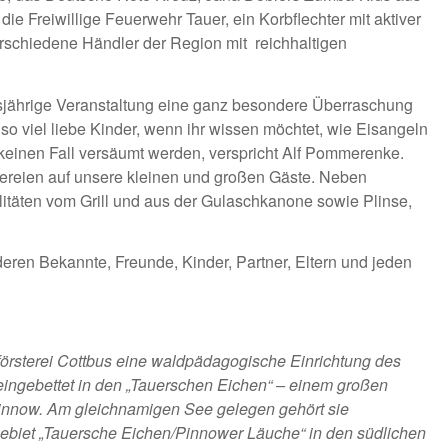
die Freiwillige Feuerwehr Tauer, ein Korbflechter mit aktiver
erschiedene Händler der Region mit reichhaltigen
iesjährige Veranstaltung eine ganz besondere Überraschung
 so viel liebe Kinder, wenn ihr wissen möchtet, wie Eisangeln
 keinen Fall versäumt werden, verspricht Alf Pommerenke.
ckereien auf unsere kleinen und großen Gäste. Neben
litäten vom Grill und aus der Gulaschkanone sowie Plinse,
eren Bekannte, Freunde, Kinder, Partner, Eltern und jeden
rförsterei Cottbus eine waldpädagogische Einrichtung des
eingebettet in den „Tauerschen Eichen“ – einem großen
innow. Am gleichnamigen See gelegen gehört sie
ebiet „Tauersche Eichen/Pinnower Läuche“ in den südlichen