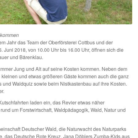
llkommen
sem Jahr das Team der Oberförsterei Cottbus und der
Juni 2018, von 10.00 Uhr bis 16.00 Uhr, öffnen sich die
auer und Bärenklau.
immer Jung und Alt auf seine Kosten kommen. Neben dem
die kleinen und etwas größeren Gäste kommen auch die ganz
rs und Waldquiz sowie beim Nistkastenbau auf ihre Kosten.
r.
Kutschfahrten laden ein, das Revier etwas näher
rund um Forstwirtschaft, Waldpädagogik, Wald, Natur und
einschaft Deutscher Wald, die Naturwacht des Naturparks
le, das Deutsche Rote Kreuz, Jana Döblers Zumba-Kids aus