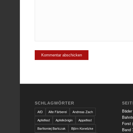
SCHLAGWÖRTER
SEI
Bäder
AfD
Alte Färberei
Andreas Zach
Bahnt
Apfelfest
Apfelkönigin
Appelfest
Forst 
Bartłomiej Bartczak
Björn Konetzke
Band 7