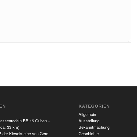
TEN
KATEGORIEN
Allgemein
rassenradeln BB 15 Guben –
Ausstellung
(ca. 33 km)
Bekanntmachung
 der Kieselsteine von Gerd
Geschichte