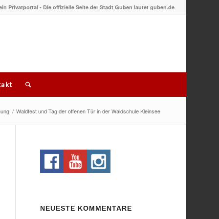
 ein Privatportal - Die offizielle Seite der Stadt Guben lautet guben.de
akt
hung
/
Waldfest und Tag der offenen Tür in der Waldschule Kleinsee
NEUESTE KOMMENTARE