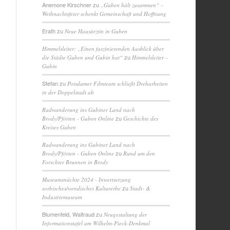
Anemone Kirschner
zu
„Guben hält zusammen“ –
Weihnachtsfeier schenkt Gemeinschaft und Hoffnung
Erath
zu
Neue Hausärztin in Guben
Himmelsleiter: „Einen faszinierenden Ausblick über
zu
die Städte Guben und Gubin hat“
Himmelsleiter –
Gubin
Stefan
zu
Potsdamer Filmteam schließt Dreharbeiten
in der Doppelstadt ab
Radwanderung ins Gubiner Land nach
zu
Brody/Pförten - Guben Online
Geschichte des
Kreises Guben
Radwanderung ins Gubiner Land nach
zu
Brody/Pförten - Guben Online
Rund um den
Forschter Brunnen in Brody
Museumsnächte 2024 - Inwertsetzung
zu
sorbisches/wendisches Kulturerbe
Stadt- &
Industriemuseum
Blumenfeld, Waltraud
zu
Neugestaltung der
Informationstafel am Wilhelm-Pieck-Denkmal