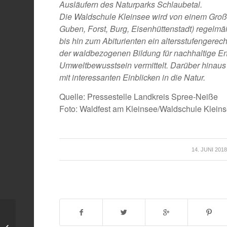
Ausläufern des Naturparks Schlaubetal.
Die Waldschule Kleinsee wird von einem Großt
Guben, Forst, Burg, Eisenhüttenstadt) regelmä
bis hin zum Abiturienten ein altersstufenge
der waldbezogenen Bildung für nachhaltige En
Umweltbewusstsein vermittelt. Darüber hinaus
mit interessanten Einblicken in die Natur.
Quelle: Pressestelle Landkreis Spree-Neiße
Foto: Waldfest am Kleinsee/Waldschule Klein
/
14. JUNI 2018
Deutsch-Polnischer
Historienmarkt lädt