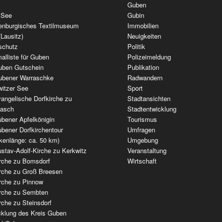
Guben
 See
Gubin
enburgisches Textilmuseum
Immobilien
(Lausitz)
Neuigkeiten
schutz
Politik
alliste für Guben
Polizeimeldung
uben Gutschein
Publikation
ubener Warraschke
Radwandern
witzer See
Sport
angelische Dorfkirche zu
Stadtansichten
wasch
Stadtentwicklung
bener Apfelkönigin
Tourismus
bener Dorfkirchentour
Umfragen
kenlänge: ca. 50 km)
Umgebung
stav-Adolf-Kirche zu Kerkwitz
Veranstaltung
irche zu Bomsdorf
Wirtschaft
irche zu Groß Breesen
irche zu Pinnow
irche zu Sembten
rche zu Steinsdorf
cklung des Kreis Guben