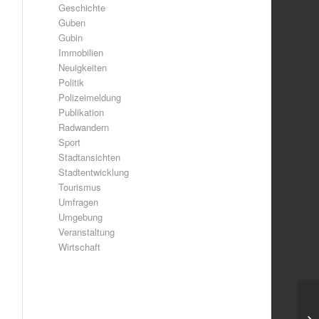
Geschichte
Guben
Gubin
Immobilien
Neuigkeiten
Politik
Polizeimeldung
Publikation
Radwandern
Sport
Stadtansichten
Stadtentwicklung
Tourismus
Umfragen
Umgebung
Veranstaltung
Wirtschaft