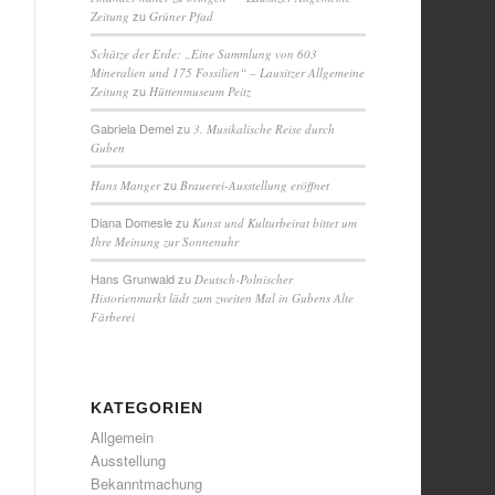
zu
Zeitung
Grüner Pfad
Schätze der Erde: „Eine Sammlung von 603
Mineralien und 175 Fossilien“ – Lausitzer Allgemeine
zu
Zeitung
Hüttenmuseum Peitz
Gabriela Demel
zu
3. Musikalische Reise durch
Guben
zu
Hans Manger
Brauerei-Ausstellung eröffnet
Diana Domesle
zu
Kunst und Kulturbeirat bittet um
Ihre Meinung zur Sonnenuhr
Hans Grunwald
zu
Deutsch-Polnischer
Historienmarkt lädt zum zweiten Mal in Gubens Alte
Färberei
KATEGORIEN
Allgemein
Ausstellung
Bekanntmachung