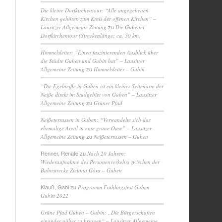
Die kleine Dorfkirchentour: “Alle angegebenen
Kirchen gehören zum Kreis der offenen Kirchen” –
zu
Lausitzer Allgemeine Zeitung
Die Gubener
Dorfkirchentour (Streckenlänge: ca. 50 km)
Himmelsleiter: “Einen faszinierenden Ausblick über
die Städte Guben und Gubin hat” – Lausitzer
zu
Allgemeine Zeitung
Himmelsleiter – Gubin
“Die Egelneiße in Guben ist ein kleiner Seitenarm der
Neiße direkt im Stadgebiet von Guben” – Lausitzer
zu
Allgemeine Zeitung
Grüner Pfad
Neißeterrassen in Guben: “Verwandelte sich das
ehemalige Areal in eine grüne Oase” – Lausitzer
zu
Allgemeine Zeitung
Neißeterrassen – Guben
Renner, Renate
zu
Nach 20 Jahren:
Wiederaufnahme des Personenverkehrs zwischen der
Bahnstrecke Zielona Góra – Guben
Klauß, Gabi
zu
Programm Frühlingsfest Guben
Gubin 2022
Grüne Pfad Guben – Gubin: „Die Bürgerschaften
einander näher zu bringen“ – Lausitzer Allgemeine