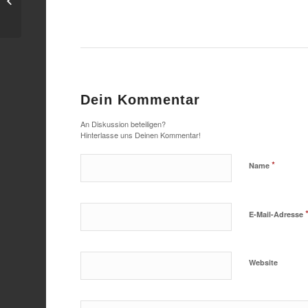
erstmals in Gubens Alte
Färberei
Dein Kommentar
An Diskussion beteiligen?
Hinterlasse uns Deinen Kommentar!
*
Name
E-Mail-Adresse
Website