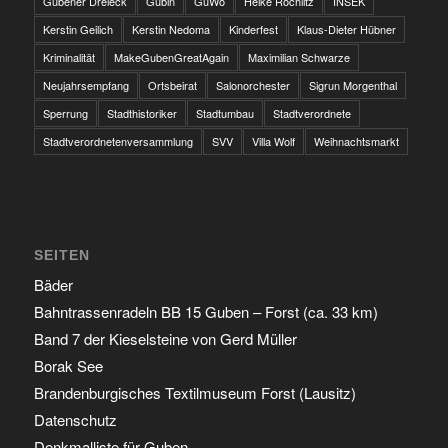
Gubener Dreieck
Gubin
GuWo
Heike Rochlitz
INSEK
Kerstin Geilich
Kerstin Nedoma
Kinderfest
Klaus-Dieter Hübner
Kriminalität
MakeGubenGreatAgain
Maximilian Schwarze
Neujahrsempfang
Ortsbeirat
Salonorchester
Sigrun Morgenthal
Sperrung
Stadthistoriker
Stadtumbau
Stadtverordnete
Stadtverordnetenversammlung
SVV
Villa Wolf
Weihnachtsmarkt
SEITEN
Bäder
Bahntrassenradeln BB 15 Guben – Forst (ca. 33 km)
Band 7 der Kieselsteine von Gerd Müller
Borak See
Brandenburgisches Textilmuseum Forst (Lausitz)
Datenschutz
Denkmalliste für Guben