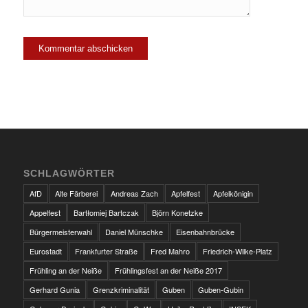
SCHLAGWÖRTER
AfD
Alte Färberei
Andreas Zach
Apfelfest
Apfelkönigin
Appelfest
Bartłomiej Bartczak
Björn Konetzke
Bürgermeisterwahl
Daniel Münschke
Eisenbahnbrücke
Eurostadt
Frankfurter Straße
Fred Mahro
Friedrich-Wilke-Platz
Frühling an der Neiße
Frühlingsfest an der Neiße 2017
Gerhard Gunia
Grenzkriminalität
Guben
Guben-Gubin