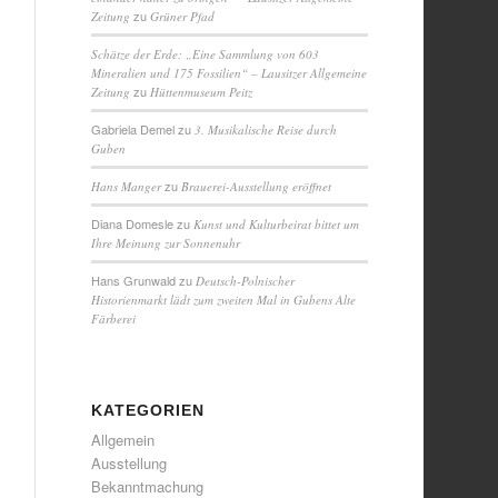
zu
Zeitung
Grüner Pfad
Schätze der Erde: „Eine Sammlung von 603
Mineralien und 175 Fossilien“ – Lausitzer Allgemeine
zu
Zeitung
Hüttenmuseum Peitz
Gabriela Demel
zu
3. Musikalische Reise durch
Guben
zu
Hans Manger
Brauerei-Ausstellung eröffnet
Diana Domesle
zu
Kunst und Kulturbeirat bittet um
Ihre Meinung zur Sonnenuhr
Hans Grunwald
zu
Deutsch-Polnischer
Historienmarkt lädt zum zweiten Mal in Gubens Alte
Färberei
KATEGORIEN
Allgemein
Ausstellung
Bekanntmachung