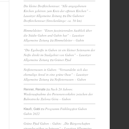
Die kleine Dorfkirchentour: “Alle angegebenen
Kirchen gehören zum Kreis der offenen Kirchen” –
zu
Lausitzer Allgemeine Zeitung
Die Gubener
Dorfkirchentour (Streckenlänge: ca. 50 km)
Himmelsleiter: “Einen faszinierenden Ausblick über
die Städte Guben und Gubin hat” – Lausitzer
zu
Allgemeine Zeitung
Himmelsleiter – Gubin
“Die Egelneiße in Guben ist ein kleiner Seitenarm der
Neiße direkt im Stadgebiet von Guben” – Lausitzer
zu
Allgemeine Zeitung
Grüner Pfad
Neißeterrassen in Guben: “Verwandelte sich das
ehemalige Areal in eine grüne Oase” – Lausitzer
zu
Allgemeine Zeitung
Neißeterrassen – Guben
Renner, Renate
zu
Nach 20 Jahren:
Wiederaufnahme des Personenverkehrs zwischen der
Bahnstrecke Zielona Góra – Guben
Klauß, Gabi
zu
Programm Frühlingsfest Guben
Gubin 2022
Grüne Pfad Guben – Gubin: „Die Bürgerschaften
einander näher zu bringen“ – Lausitzer Allgemeine