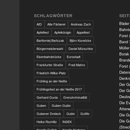
SCHLAGWÖRTER
SEI
Bäder
AfD
Alte Färberei
Andreas Zach
Bahnt
Apfelfest
Apfelkönigin
Appelfest
Forst 
Bartłomiej Bartczak
Björn Konetzke
Band 7
Müller
Bürgermeisterwahl
Daniel Münschke
Borak
Eisenbahnbrücke
Eurostadt
Brand
Frankfurter Straße
Fred Mahro
Forst 
Daten
Friedrich-Wilke-Platz
Denkm
Frühling an der Neiße
Der G
Frühlingsfest an der Neiße 2017
Der G
Deulo
Gerhard Gunia
Grenzkriminalität
Die Ev
Guben
Guben-Gubin
Atter
Gubener Dreieck
Gubin
GuWo
Die Gu
Die Gu
Heike Rochlitz
INSEK
(Strec
Kerstin Geilich
Kerstin Nedoma