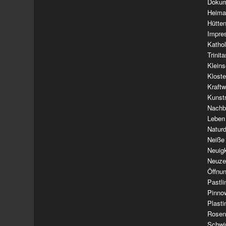
Dokum
Heima
Hütte
Impre
Kathol
Trinit
Klein
Klost
Kraft
Kunst
Nachba
Leben
Natur
Neiße
Neuig
Neuze
Öffnun
Pastl
Pinno
Plasti
Rosen
Schwi