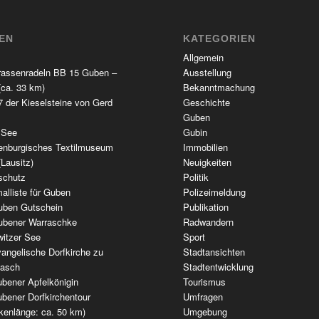
TEN
KATEGORIEN
Allgemein
rassenradeln BB 15 Guben –
Ausstellung
(ca. 33 km)
Bekanntmachung
 der Kieselsteine von Gerd
Geschichte
Guben
 See
Gubin
enburgisches Textilmuseum
Immobilien
(Lausitz)
Neuigkeiten
schutz
Politik
alliste für Guben
Polizeimeldung
uben Gutschein
Publikation
ubener Warraschke
Radwandern
witzer See
Sport
angelische Dorfkirche zu
Stadtansichten
wasch
Stadtentwicklung
bener Apfelkönigin
Tourismus
bener Dorfkirchentour
Umfragen
kenlänge: ca. 50 km)
Umgebung