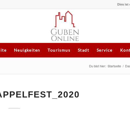
Dies ist
eite
Neuigkeiten
Tourismus
Stadt
Service
Kont
Du bist hier:
Startseite
/
Das
APPELFEST_2020