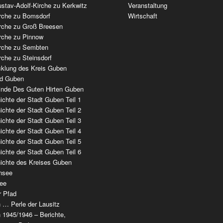
stav-Adolf-Kirche zu Kerkwitz
Veranstaltung
irche zu Bomsdorf
Wirtschaft
irche zu Groß Breesen
irche zu Pinnow
irche zu Sembten
rche zu Steinsdorf
cklung des Kreis Guben
ad Guben
nde Des Guten Hirten Guben
chte der Stadt Guben Teil 1
chte der Stadt Guben Teil 2
chte der Stadt Guben Teil 3
chte der Stadt Guben Teil 4
chte der Stadt Guben Teil 5
chte der Stadt Guben Teil 6
ichte des Kreises Guben
nsee
ee
r Pfad
 … Perle der Lausitz
 1945/1946 – Berichte,