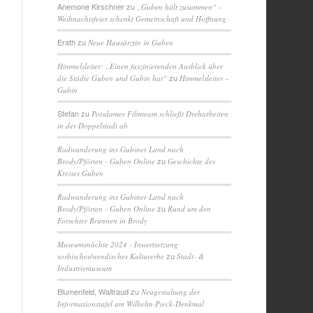
Anemone Kirschner
zu
„Guben hält zusammen“ –
Weihnachtsfeier schenkt Gemeinschaft und Hoffnung
Erath
zu
Neue Hausärztin in Guben
Himmelsleiter: „Einen faszinierenden Ausblick über
zu
die Städte Guben und Gubin hat“
Himmelsleiter –
Gubin
Stefan
zu
Potsdamer Filmteam schließt Dreharbeiten
in der Doppelstadt ab
Radwanderung ins Gubiner Land nach
zu
Brody/Pförten - Guben Online
Geschichte des
Kreises Guben
Radwanderung ins Gubiner Land nach
zu
Brody/Pförten - Guben Online
Rund um den
Forschter Brunnen in Brody
Museumsnächte 2024 - Inwertsetzung
zu
sorbisches/wendisches Kulturerbe
Stadt- &
Industriemuseum
Blumenfeld, Waltraud
zu
Neugestaltung der
Informationstafel am Wilhelm-Pieck-Denkmal