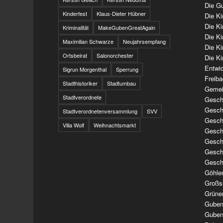
Die Gu
Kinderfest
Klaus-Dieter Hübner
Die K
Die K
Kriminalität
MakeGubenGreatAgain
Die K
Maximilian Schwarze
Neujahrsempfang
Die K
Ortsbeirat
Salonorchester
Die Ki
Entwi
Sigrun Morgenthal
Sperrung
Freib
Stadthistoriker
Stadtumbau
Gemei
Stadtverordnete
Geschi
Geschi
Stadtverordnetenversammlung
SVV
Geschi
Villa Wolf
Weihnachtsmarkt
Geschi
Geschi
Geschi
Gesch
Göhle
Großs
Grüne
Guben
Guben