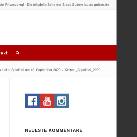
 ein Privatportal - Die offizielle Seite der Stadt Guben lautet guben.de
akt
 kleine Apfelfest am 19. September 2020
/
Kleines_Appelfest_2020
NEUESTE KOMMENTARE