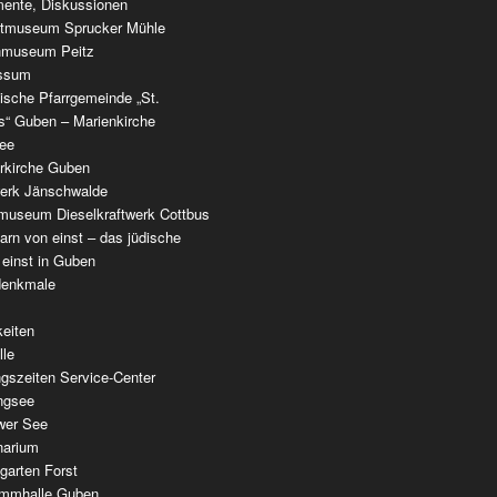
ente, Diskussionen
tmuseum Sprucker Mühle
nmuseum Peitz
ssum
ische Pfarrgemeinde „St.
as“ Guben – Marienkirche
see
erkirche Guben
werk Jänschwalde
museum Dieselkraftwerk Cottbus
rn von einst – das jüdische
 einst in Guben
denkmale
keiten
lle
gszeiten Service-Center
ingsee
wer See
narium
garten Forst
mmhalle Guben