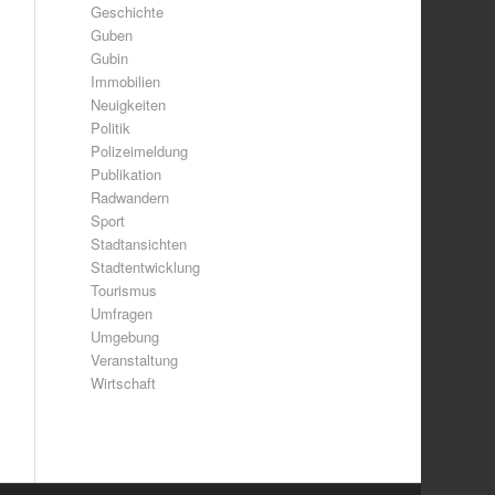
Geschichte
Guben
Gubin
Immobilien
Neuigkeiten
Politik
Polizeimeldung
Publikation
Radwandern
Sport
Stadtansichten
Stadtentwicklung
Tourismus
Umfragen
Umgebung
Veranstaltung
Wirtschaft