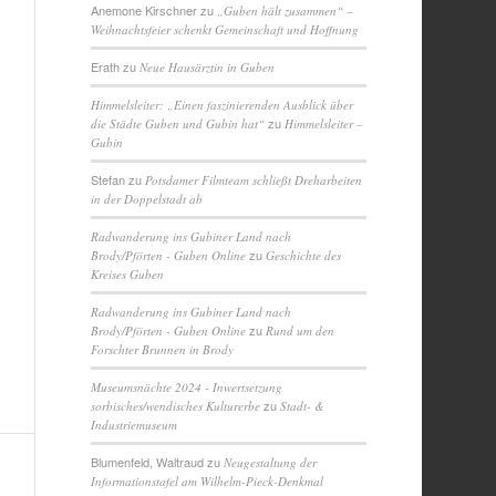
Anemone Kirschner
zu
„Guben hält zusammen“ –
Weihnachtsfeier schenkt Gemeinschaft und Hoffnung
Erath
zu
Neue Hausärztin in Guben
Himmelsleiter: „Einen faszinierenden Ausblick über
zu
die Städte Guben und Gubin hat“
Himmelsleiter –
Gubin
Stefan
zu
Potsdamer Filmteam schließt Dreharbeiten
in der Doppelstadt ab
Radwanderung ins Gubiner Land nach
zu
Brody/Pförten - Guben Online
Geschichte des
Kreises Guben
Radwanderung ins Gubiner Land nach
zu
Brody/Pförten - Guben Online
Rund um den
Forschter Brunnen in Brody
Museumsnächte 2024 - Inwertsetzung
zu
sorbisches/wendisches Kulturerbe
Stadt- &
Industriemuseum
Blumenfeld, Waltraud
zu
Neugestaltung der
Informationstafel am Wilhelm-Pieck-Denkmal