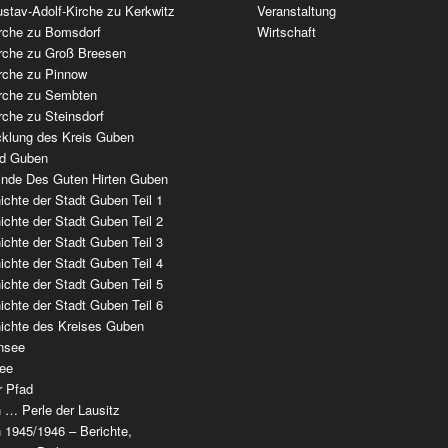
stav-Adolf-Kirche zu Kerkwitz
Veranstaltung
irche zu Bomsdorf
Wirtschaft
irche zu Groß Breesen
irche zu Pinnow
irche zu Sembten
rche zu Steinsdorf
cklung des Kreis Guben
ad Guben
nde Des Guten Hirten Guben
chte der Stadt Guben Teil 1
chte der Stadt Guben Teil 2
chte der Stadt Guben Teil 3
chte der Stadt Guben Teil 4
chte der Stadt Guben Teil 5
chte der Stadt Guben Teil 6
ichte des Kreises Guben
nsee
ee
r Pfad
 … Perle der Lausitz
 1945/1946 – Berichte,