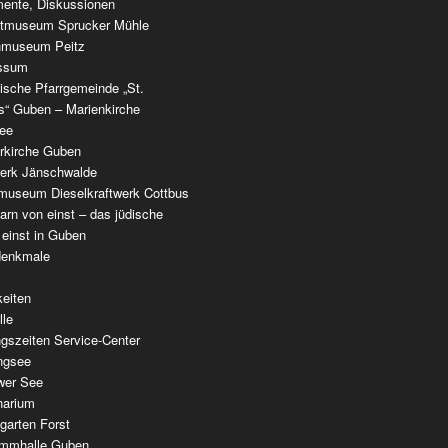
ente, Diskussionen
tmuseum Sprucker Mühle
nmuseum Peitz
ssum
ische Pfarrgemeinde „St.
as“ Guben – Marienkirche
see
erkirche Guben
werk Jänschwalde
museum Dieselkraftwerk Cottbus
rn von einst – das jüdische
 einst in Guben
denkmale
keiten
lle
gszeiten Service-Center
ingsee
wer See
narium
garten Forst
mmhalle Guben