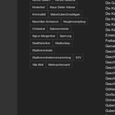
Die Gu
Kinderfest
Klaus-Dieter Hübner
Die K
Die K
Kriminalität
MakeGubenGreatAgain
Die K
Maximilian Schwarze
Neujahrsempfang
Die K
Ortsbeirat
Salonorchester
Die Ki
Entwi
Sigrun Morgenthal
Sperrung
Freib
Stadthistoriker
Stadtumbau
Gemei
Stadtverordnete
Geschi
Geschi
Stadtverordnetenversammlung
SVV
Geschi
Villa Wolf
Weihnachtsmarkt
Geschi
Geschi
Geschi
Gesch
Göhle
Großs
Grüne
Guben
Guben