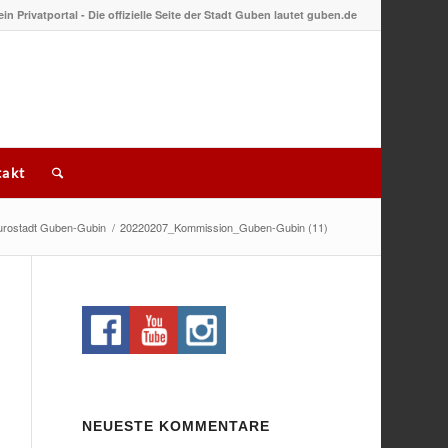
 ein Privatportal - Die offizielle Seite der Stadt Guben lautet guben.de
akt
urostadt Guben-Gubin
/
20220207_Kommission_Guben-Gubin (11)
NEUESTE KOMMENTARE