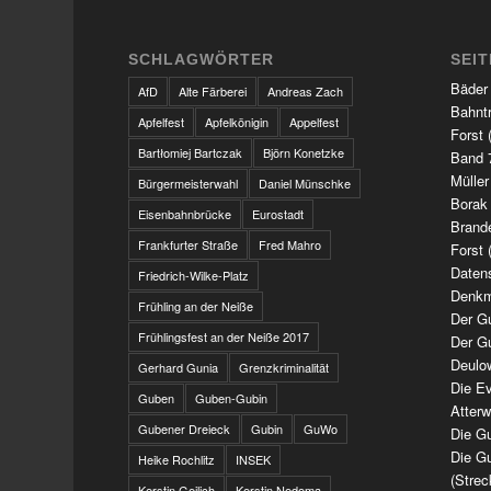
SCHLAGWÖRTER
SEI
Bäder
AfD
Alte Färberei
Andreas Zach
Bahnt
Apfelfest
Apfelkönigin
Appelfest
Forst 
Bartłomiej Bartczak
Björn Konetzke
Band 7
Müller
Bürgermeisterwahl
Daniel Münschke
Borak
Eisenbahnbrücke
Eurostadt
Brand
Frankfurter Straße
Fred Mahro
Forst 
Daten
Friedrich-Wilke-Platz
Denkm
Frühling an der Neiße
Der G
Frühlingsfest an der Neiße 2017
Der G
Deulo
Gerhard Gunia
Grenzkriminalität
Die Ev
Guben
Guben-Gubin
Atter
Gubener Dreieck
Gubin
GuWo
Die Gu
Die Gu
Heike Rochlitz
INSEK
(Strec
Kerstin Geilich
Kerstin Nedoma