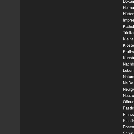
Dokum
Heima
Hütte
Impre
Kathol
Trinit
Klein
Klost
Kraft
Kunst
Nachba
Leben
Natur
Neiße
Neuig
Neuze
Öffnun
Pastl
Pinno
Plasti
Rosen
Schwi