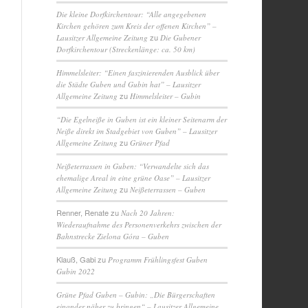
Die kleine Dorfkirchentour: “Alle angegebenen
Kirchen gehören zum Kreis der offenen Kirchen” –
zu
Lausitzer Allgemeine Zeitung
Die Gubener
Dorfkirchentour (Streckenlänge: ca. 50 km)
Himmelsleiter: “Einen faszinierenden Ausblick über
die Städte Guben und Gubin hat” – Lausitzer
zu
Allgemeine Zeitung
Himmelsleiter – Gubin
“Die Egelneiße in Guben ist ein kleiner Seitenarm der
Neiße direkt im Stadgebiet von Guben” – Lausitzer
zu
Allgemeine Zeitung
Grüner Pfad
Neißeterrassen in Guben: “Verwandelte sich das
ehemalige Areal in eine grüne Oase” – Lausitzer
zu
Allgemeine Zeitung
Neißeterrassen – Guben
Renner, Renate
zu
Nach 20 Jahren:
Wiederaufnahme des Personenverkehrs zwischen der
Bahnstrecke Zielona Góra – Guben
Klauß, Gabi
zu
Programm Frühlingsfest Guben
Gubin 2022
Grüne Pfad Guben – Gubin: „Die Bürgerschaften
einander näher zu bringen“ – Lausitzer Allgemeine