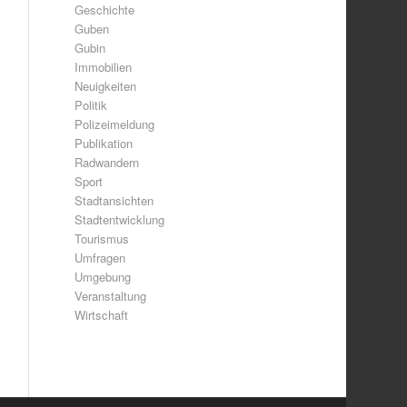
Geschichte
Guben
Gubin
Immobilien
Neuigkeiten
Politik
Polizeimeldung
Publikation
Radwandern
Sport
Stadtansichten
Stadtentwicklung
Tourismus
Umfragen
Umgebung
Veranstaltung
Wirtschaft