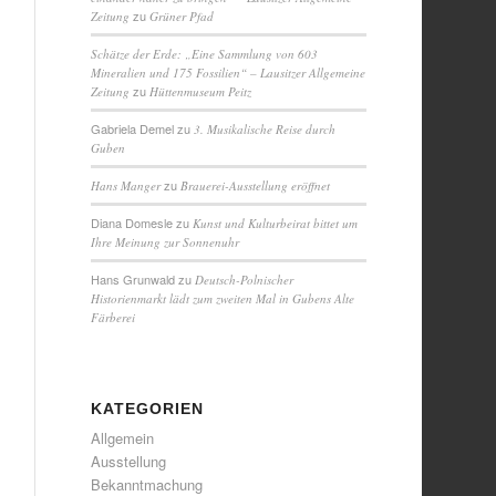
zu
Zeitung
Grüner Pfad
Schätze der Erde: „Eine Sammlung von 603
Mineralien und 175 Fossilien“ – Lausitzer Allgemeine
zu
Zeitung
Hüttenmuseum Peitz
Gabriela Demel
zu
3. Musikalische Reise durch
Guben
zu
Hans Manger
Brauerei-Ausstellung eröffnet
Diana Domesle
zu
Kunst und Kulturbeirat bittet um
Ihre Meinung zur Sonnenuhr
Hans Grunwald
zu
Deutsch-Polnischer
Historienmarkt lädt zum zweiten Mal in Gubens Alte
Färberei
KATEGORIEN
Allgemein
Ausstellung
Bekanntmachung