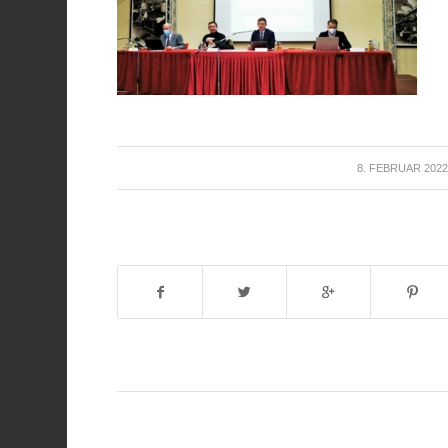
/
8. FEBRUAR 202