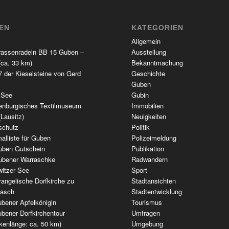
TEN
KATEGORIEN
Allgemein
rassenradeln BB 15 Guben –
Ausstellung
(ca. 33 km)
Bekanntmachung
 der Kieselsteine von Gerd
Geschichte
Guben
 See
Gubin
enburgisches Textilmuseum
Immobilien
(Lausitz)
Neuigkeiten
schutz
Politik
alliste für Guben
Polizeimeldung
uben Gutschein
Publikation
ubener Warraschke
Radwandern
witzer See
Sport
angelische Dorfkirche zu
Stadtansichten
wasch
Stadtentwicklung
bener Apfelkönigin
Tourismus
bener Dorfkirchentour
Umfragen
kenlänge: ca. 50 km)
Umgebung