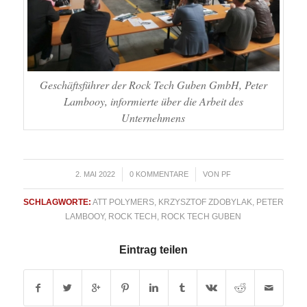
Geschäftsführer der Rock Tech Guben GmbH, Peter
Lambooy, informierte über die Arbeit des
Unternehmens
/
/
2. MAI 2022
0 KOMMENTARE
VON
PF
SCHLAGWORTE:
ATT POLYMERS
,
KRZYSZTOF ZDOBYLAK
,
PETER
LAMBOOY
,
ROCK TECH
,
ROCK TECH GUBEN
Eintrag teilen