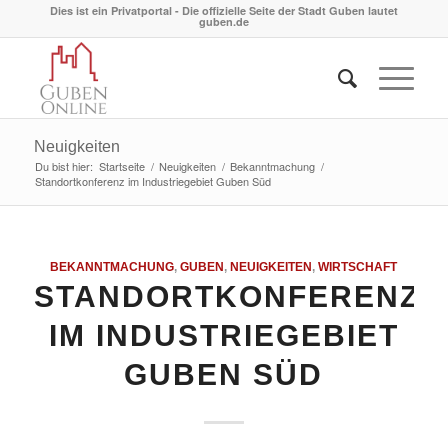
Dies ist ein Privatportal - Die offizielle Seite der Stadt Guben lautet
guben.de
Neuigkeiten
Du bist hier:
Startseite
/
Neuigkeiten
/
Bekanntmachung
/
Standortkonferenz im Industriegebiet Guben Süd
BEKANNTMACHUNG
,
GUBEN
,
NEUIGKEITEN
,
WIRTSCHAFT
STANDORTKONFERENZ
IM INDUSTRIEGEBIET
GUBEN SÜD