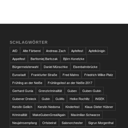
SCHLAGWÖRTER
AfD
Alte Färberei
Andreas Zach
Apfelfest
Apfelkönigin
Appelfest
Bartłomiej Bartczak
Björn Konetzke
Bürgermeisterwahl
Daniel Münschke
Eisenbahnbrücke
Eurostadt
Frankfurter Straße
Fred Mahro
Friedrich-Wilke-Platz
Frühling an der Neiße
Frühlingsfest an der Neiße 2017
Gerhard Gunia
Grenzkriminalität
Guben
Guben-Gubin
Gubener Dreieck
Gubin
GuWo
Heike Rochlitz
INSEK
Kerstin Geilich
Kerstin Nedoma
Kinderfest
Klaus-Dieter Hübner
Kriminalität
MakeGubenGreatAgain
Maximilian Schwarze
Neujahrsempfang
Ortsbeirat
Salonorchester
Sigrun Morgenthal