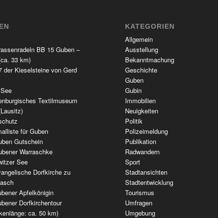
TEN
KATEGORIEN
Allgemein
rassenradeln BB 15 Guben –
Ausstellung
(ca. 33 km)
Bekanntmachung
 der Kieselsteine von Gerd
Geschichte
Guben
 See
Gubin
enburgisches Textilmuseum
Immobilien
(Lausitz)
Neuigkeiten
schutz
Politik
alliste für Guben
Polizeimeldung
uben Gutschein
Publikation
ubener Warraschke
Radwandern
witzer See
Sport
angelische Dorfkirche zu
Stadtansichten
wasch
Stadtentwicklung
bener Apfelkönigin
Tourismus
bener Dorfkirchentour
Umfragen
kenlänge: ca. 50 km)
Umgebung