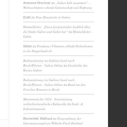
Anemone Kirschner
zu
„Guben hält zusammen“ –
Weihnachtsfeier schenkt Gemeinschaft und Hoffnung
Erath
zu
Neue Hausärztin in Guben
Himmelsleiter: „Einen faszinierenden Ausblick über
zu
die Städte Guben und Gubin hat“
Himmelsleiter –
Gubin
Stefan
zu
Potsdamer Filmteam schließt Dreharbeiten
in der Doppelstadt ab
Radwanderung ins Gubiner Land nach
zu
Brody/Pförten - Guben Online
Geschichte des
Kreises Guben
Radwanderung ins Gubiner Land nach
zu
Brody/Pförten - Guben Online
Rund um den
Forschter Brunnen in Brody
Museumsnächte 2024 - Inwertsetzung
zu
sorbisches/wendisches Kulturerbe
Stadt- &
Industriemuseum
Blumenfeld, Waltraud
zu
Neugestaltung der
Informationstafel am Wilhelm-Pieck-Denkmal