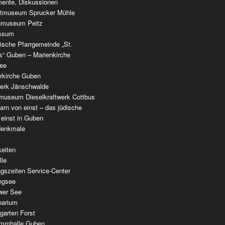
ente, Diskussionen
tmuseum Sprucker Mühle
nmuseum Peitz
ssum
ische Pfarrgemeinde „St.
as“ Guben – Marienkirche
see
erkirche Guben
werk Jänschwalde
museum Dieselkraftwerk Cottbus
rn von einst – das jüdische
 einst in Guben
denkmale
keiten
lle
gszeiten Service-Center
ingsee
wer See
narium
garten Forst
mmhalle Guben