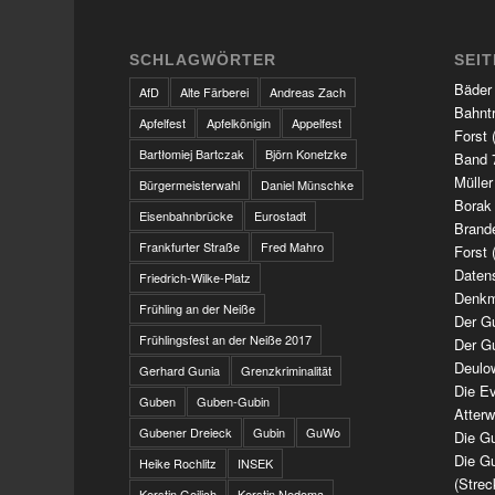
SCHLAGWÖRTER
SEI
Bäder
AfD
Alte Färberei
Andreas Zach
Bahnt
Apfelfest
Apfelkönigin
Appelfest
Forst 
Bartłomiej Bartczak
Björn Konetzke
Band 7
Müller
Bürgermeisterwahl
Daniel Münschke
Borak
Eisenbahnbrücke
Eurostadt
Brand
Frankfurter Straße
Fred Mahro
Forst 
Daten
Friedrich-Wilke-Platz
Denkm
Frühling an der Neiße
Der G
Frühlingsfest an der Neiße 2017
Der G
Deulo
Gerhard Gunia
Grenzkriminalität
Die Ev
Guben
Guben-Gubin
Atter
Gubener Dreieck
Gubin
GuWo
Die Gu
Die Gu
Heike Rochlitz
INSEK
(Strec
Kerstin Geilich
Kerstin Nedoma