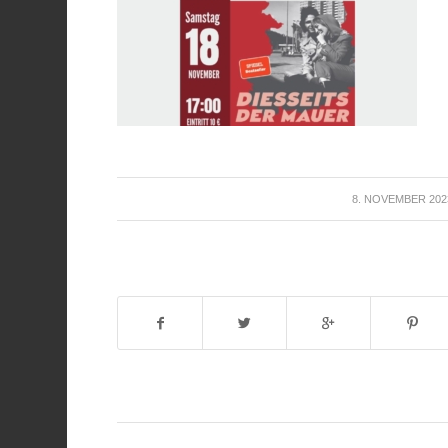
/
8. NOVEMBER 202