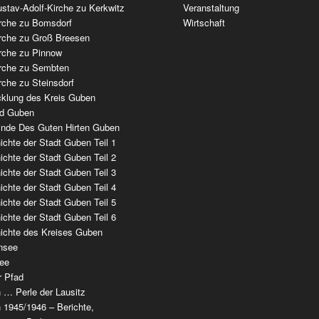
stav-Adolf-Kirche zu Kerkwitz
Veranstaltung
irche zu Bomsdorf
Wirtschaft
irche zu Groß Breesen
irche zu Pinnow
irche zu Sembten
rche zu Steinsdorf
cklung des Kreis Guben
ad Guben
nde Des Guten Hirten Guben
chte der Stadt Guben Teil 1
chte der Stadt Guben Teil 2
chte der Stadt Guben Teil 3
chte der Stadt Guben Teil 4
chte der Stadt Guben Teil 5
chte der Stadt Guben Teil 6
ichte des Kreises Guben
nsee
ee
r Pfad
 … Perle der Lausitz
 1945/1946 – Berichte,