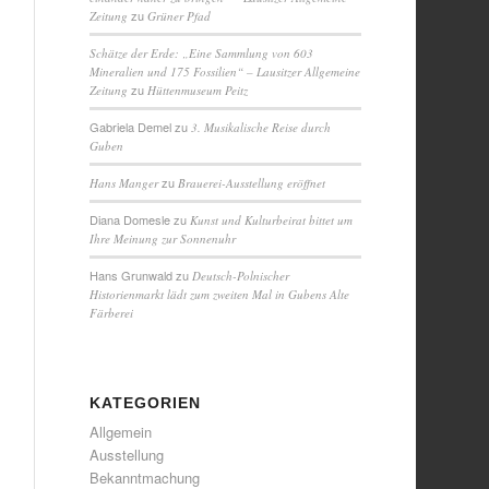
zu
Zeitung
Grüner Pfad
Schätze der Erde: „Eine Sammlung von 603
Mineralien und 175 Fossilien“ – Lausitzer Allgemeine
zu
Zeitung
Hüttenmuseum Peitz
Gabriela Demel
zu
3. Musikalische Reise durch
Guben
zu
Hans Manger
Brauerei-Ausstellung eröffnet
Diana Domesle
zu
Kunst und Kulturbeirat bittet um
Ihre Meinung zur Sonnenuhr
Hans Grunwald
zu
Deutsch-Polnischer
Historienmarkt lädt zum zweiten Mal in Gubens Alte
Färberei
KATEGORIEN
Allgemein
Ausstellung
Bekanntmachung