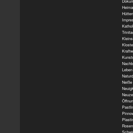
Dokum
Heima
Hütte
Impre
Kathol
Trinit
Klein
Klost
Kraft
Kunst
Nachba
Leben
Natur
Neiße
Neuig
Neuze
Öffnun
Pastl
Pinno
Plasti
Rosen
Schwi