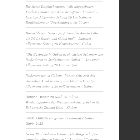
Die kleine Dorfkirchentour: “Alle angegebenen
Kirchen gehören zum Kreis der offenen Kirchen” –
zu
Lausitzer Allgemeine Zeitung
Die Gubener
Dorfkirchentour (Streckenlänge: ca. 50 km)
Himmelsleiter: “Einen faszinierenden Ausblick über
die Städte Guben und Gubin hat” – Lausitzer
zu
Allgemeine Zeitung
Himmelsleiter – Gubin
“Die Egelneiße in Guben ist ein kleiner Seitenarm der
Neiße direkt im Stadgebiet von Guben” – Lausitzer
zu
Allgemeine Zeitung
Grüner Pfad
Neißeterrassen in Guben: “Verwandelte sich das
ehemalige Areal in eine grüne Oase” – Lausitzer
zu
Allgemeine Zeitung
Neißeterrassen – Guben
Renner, Renate
zu
Nach 20 Jahren:
Wiederaufnahme des Personenverkehrs zwischen der
Bahnstrecke Zielona Góra – Guben
Klauß, Gabi
zu
Programm Frühlingsfest Guben
Gubin 2022
Grüne Pfad Guben – Gubin: „Die Bürgerschaften
einander näher zu bringen“ – Lausitzer Allgemeine