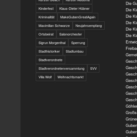
Die Gu
Kinderfest
Klaus-Dieter Hübner
Die K
Die K
Kriminalität
MakeGubenGreatAgain
Die K
Maximilian Schwarze
Neujahrsempfang
Die K
Ortsbeirat
Salonorchester
Die Ki
Entwi
Sigrun Morgenthal
Sperrung
Freib
Stadthistoriker
Stadtumbau
Gemei
Stadtverordnete
Geschi
Geschi
Stadtverordnetenversammlung
SVV
Geschi
Villa Wolf
Weihnachtsmarkt
Geschi
Geschi
Geschi
Gesch
Göhle
Großs
Grüne
Guben
Guben