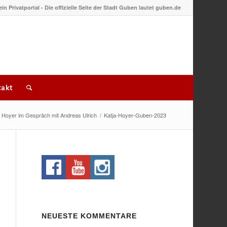
 ein Privatportal - Die offizielle Seite der Stadt Guben lautet guben.de
akt
a Hoyer im Gespräch mit Andreas Ulrich
/
Katja-Hoyer-Guben-2023
NEUESTE KOMMENTARE