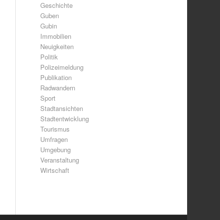
Geschichte
Guben
Gubin
Immobilien
Neuigkeiten
Politik
Polizeimeldung
Publikation
Radwandern
Sport
Stadtansichten
Stadtentwicklung
Tourismus
Umfragen
Umgebung
Veranstaltung
Wirtschaft