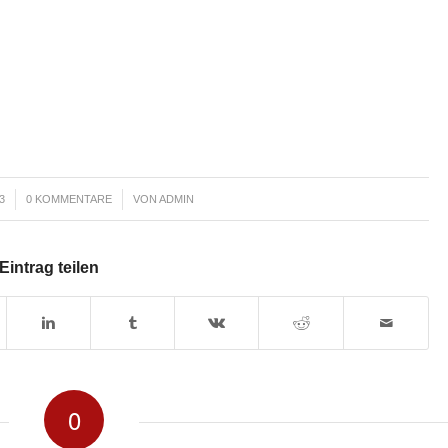
/
3
0 KOMMENTARE
VON
ADMIN
Eintrag teilen
0