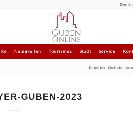
Dies ist
eite
Neuigkeiten
Tourismus
Stadt
Service
Kont
Du bist hier:
Startseite
/
Katj
YER-GUBEN-2023