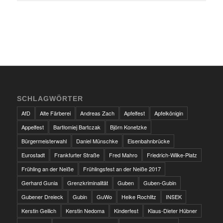
SCHLAGWÖRTER
AfD
Alte Färberei
Andreas Zach
Apfelfest
Apfelkönigin
Appelfest
Bartłomiej Bartczak
Björn Konetzke
Bürgermeisterwahl
Daniel Münschke
Eisenbahnbrücke
Eurostadt
Frankfurter Straße
Fred Mahro
Friedrich-Wilke-Platz
Frühling an der Neiße
Frühlingsfest an der Neiße 2017
Gerhard Gunia
Grenzkriminalität
Guben
Guben-Gubin
Gubener Dreieck
Gubin
GuWo
Heike Rochlitz
INSEK
Kerstin Geilich
Kerstin Nedoma
Kinderfest
Klaus-Dieter Hübner