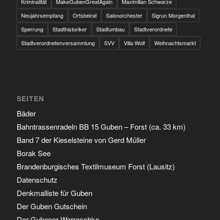
Kriminalität
MakeGubenGreatAgain
Maximilian Schwarze
Neujahrsempfang
Ortsbeirat
Salonorchester
Sigrun Morgenthal
Sperrung
Stadthistoriker
Stadtumbau
Stadtverordnete
Stadtverordnetenversammlung
SVV
Villa Wolf
Weihnachtsmarkt
SEITEN
Bäder
Bahntrassenradeln BB 15 Guben – Forst (ca. 33 km)
Band 7 der Kieselsteine von Gerd Müller
Borak See
Brandenburgisches Textilmuseum Forst (Lausitz)
Datenschutz
Denkmalliste für Guben
Der Guben Gutschein
Der Gubener Warraschke