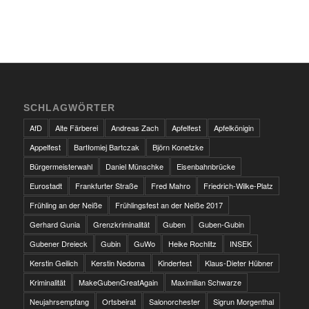
SCHLAGWÖRTER
AfD
Alte Färberei
Andreas Zach
Apfelfest
Apfelkönigin
Appelfest
Bartłomiej Bartczak
Björn Konetzke
Bürgermeisterwahl
Daniel Münschke
Eisenbahnbrücke
Eurostadt
Frankfurter Straße
Fred Mahro
Friedrich-Wilke-Platz
Frühling an der Neiße
Frühlingsfest an der Neiße 2017
Gerhard Gunia
Grenzkriminalität
Guben
Guben-Gubin
Gubener Dreieck
Gubin
GuWo
Heike Rochlitz
INSEK
Kerstin Geilich
Kerstin Nedoma
Kinderfest
Klaus-Dieter Hübner
Kriminalität
MakeGubenGreatAgain
Maximilian Schwarze
Neujahrsempfang
Ortsbeirat
Salonorchester
Sigrun Morgenthal