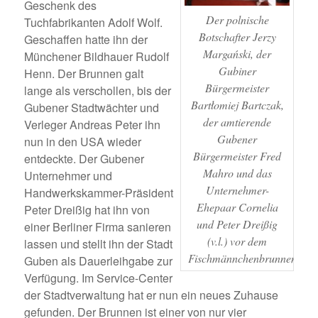
Geschenk des
Der polnische
Tuchfabrikanten Adolf Wolf.
Botschafter Jerzy
Geschaffen hatte ihn der
Margański, der
Münchener Bildhauer Rudolf
Gubiner
Henn. Der Brunnen galt
Bürgermeister
lange als verschollen, bis der
Bartłomiej Bartczak,
Gubener Stadtwächter und
der amtierende
Verleger Andreas Peter ihn
Gubener
nun in den USA wieder
Bürgermeister Fred
entdeckte. Der Gubener
Mahro und das
Unternehmer und
Unternehmer-
Handwerkskammer-Präsident
Ehepaar Cornelia
Peter Dreißig hat ihn von
und Peter Dreißig
einer Berliner Firma sanieren
(v.l.) vor dem
lassen und stellt ihn der Stadt
Fischmännchenbrunnen.
Guben als Dauerleihgabe zur
Verfügung. Im Service-Center
der Stadtverwaltung hat er nun ein neues Zuhause
gefunden. Der Brunnen ist einer von nur vier