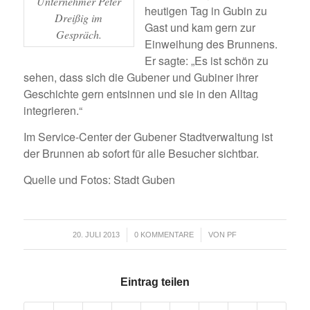
Unternehmer Peter
heutigen Tag in Gubin zu
Dreißig im
Gast und kam gern zur
Gespräch.
Einweihung des Brunnens.
Er sagte: „Es ist schön zu
sehen, dass sich die Gubener und Gubiner ihrer
Geschichte gern entsinnen und sie in den Alltag
integrieren.“
Im Service-Center der Gubener Stadtverwaltung ist
der Brunnen ab sofort für alle Besucher sichtbar.
Quelle und Fotos: Stadt Guben
/
/
20. JULI 2013
0 KOMMENTARE
VON
PF
Eintrag teilen