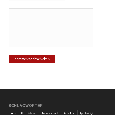
SCHLAGWÖRTER
AfD
Alte Färberei
Andreas Zach
Apfelfest
Apfelkönigin