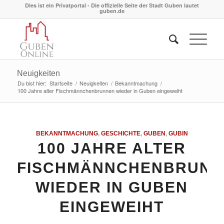
Dies ist ein Privatportal - Die offizielle Seite der Stadt Guben lautet
guben.de
Neuigkeiten
Du bist hier:
Startseite
/
Neuigkeiten
/
Bekanntmachung
/
100 Jahre alter Fischmännchenbrunnen wieder in Guben eingeweiht
BEKANNTMACHUNG
,
GESCHICHTE
,
GUBEN
,
GUBIN
100 JAHRE ALTER
FISCHMÄNNCHENBRUNN
WIEDER IN GUBEN
EINGEWEIHT