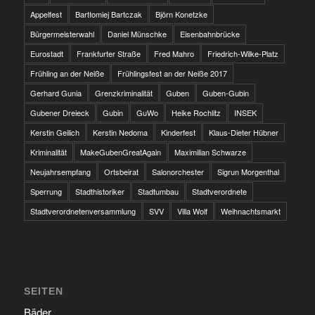
Appelfest
Bartłomiej Bartczak
Björn Konetzke
Bürgermeisterwahl
Daniel Münschke
Eisenbahnbrücke
Eurostadt
Frankfurter Straße
Fred Mahro
Friedrich-Wilke-Platz
Frühling an der Neiße
Frühlingsfest an der Neiße 2017
Gerhard Gunia
Grenzkriminalität
Guben
Guben-Gubin
Gubener Dreieck
Gubin
GuWo
Heike Rochlitz
INSEK
Kerstin Geilich
Kerstin Nedoma
Kinderfest
Klaus-Dieter Hübner
Kriminalität
MakeGubenGreatAgain
Maximilian Schwarze
Neujahrsempfang
Ortsbeirat
Salonorchester
Sigrun Morgenthal
Sperrung
Stadthistoriker
Stadtumbau
Stadtverordnete
Stadtverordnetenversammlung
SVV
Villa Wolf
Weihnachtsmarkt
SEITEN
Bäder