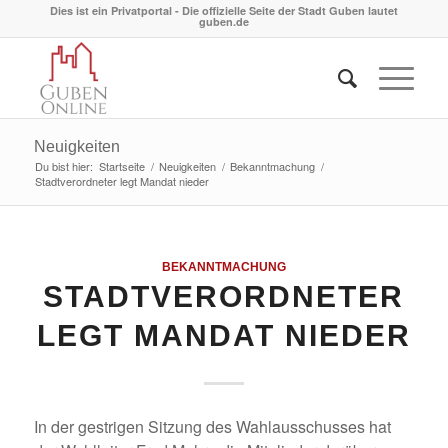
Dies ist ein Privatportal - Die offizielle Seite der Stadt Guben lautet
guben.de
Neuigkeiten
Du bist hier:
Startseite
/
Neuigkeiten
/
Bekanntmachung
/
Stadtverordneter legt Mandat nieder
BEKANNTMACHUNG
STADTVERORDNETER
LEGT MANDAT NIEDER
In der gestrigen Sitzung des Wahlausschusses hat