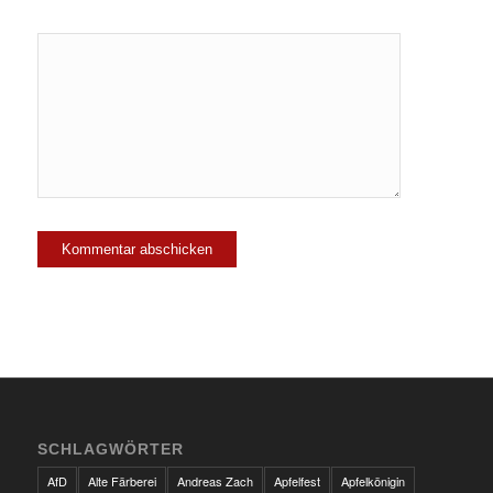
SCHLAGWÖRTER
AfD
Alte Färberei
Andreas Zach
Apfelfest
Apfelkönigin