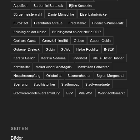
Appelfest
Bartłomiej Bartczak
Björn Konetzke
Bürgermeisterwahl
Daniel Münschke
Eisenbahnbrücke
Eurostadt
Frankfurter Straße
Fred Mahro
Friedrich-Wilke-Platz
Frühling an der Neiße
Frühlingsfest an der Neiße 2017
Gerhard Gunia
Grenzkriminalität
Guben
Guben-Gubin
Gubener Dreieck
Gubin
GuWo
Heike Rochlitz
INSEK
Kerstin Geilich
Kerstin Nedoma
Kinderfest
Klaus-Dieter Hübner
Kriminalität
MakeGubenGreatAgain
Maximilian Schwarze
Neujahrsempfang
Ortsbeirat
Salonorchester
Sigrun Morgenthal
Sperrung
Stadthistoriker
Stadtumbau
Stadtverordnete
Stadtverordnetenversammlung
SVV
Villa Wolf
Weihnachtsmarkt
SEITEN
Bäder