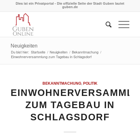
Dies ist ein Privatportal - Die offizielle Seite der Stadt Guben lautet
guben.de
Neuigkeiten
Du bist hier:
Startseite
/
Neuigkeiten
/
Bekanntmachung
/
Einwohnerversammlung zum Tagebau in Schlagsdorf
BEKANNTMACHUNG
,
POLITIK
EINWOHNERVERSAMML
ZUM TAGEBAU IN
SCHLAGSDORF