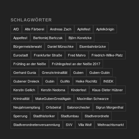
SCHLAGWÖRTER
AfD
Alte Färberei
Andreas Zach
Apfelfest
Apfelkönigin
Appelfest
Bartłomiej Bartczak
Björn Konetzke
Bürgermeisterwahl
Daniel Münschke
Eisenbahnbrücke
Eurostadt
Frankfurter Straße
Fred Mahro
Friedrich-Wilke-Platz
Frühling an der Neiße
Frühlingsfest an der Neiße 2017
Gerhard Gunia
Grenzkriminalität
Guben
Guben-Gubin
Gubener Dreieck
Gubin
GuWo
Heike Rochlitz
INSEK
Kerstin Geilich
Kerstin Nedoma
Kinderfest
Klaus-Dieter Hübner
Kriminalität
MakeGubenGreatAgain
Maximilian Schwarze
Neujahrsempfang
Ortsbeirat
Salonorchester
Sigrun Morgenthal
Sperrung
Stadthistoriker
Stadtumbau
Stadtverordnete
Stadtverordnetenversammlung
SVV
Villa Wolf
Weihnachtsmarkt