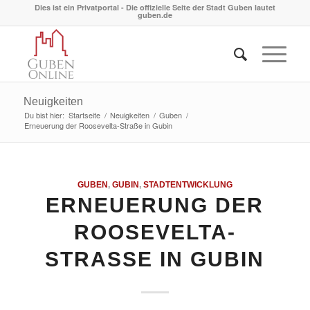
Dies ist ein Privatportal - Die offizielle Seite der Stadt Guben lautet
guben.de
Neuigkeiten
Du bist hier:
Startseite
/
Neuigkeiten
/
Guben
/
Erneuerung der Roosevelta-Straße in Gubin
GUBEN
,
GUBIN
,
STADTENTWICKLUNG
ERNEUERUNG DER
ROOSEVELTA-
STRASSE IN GUBIN