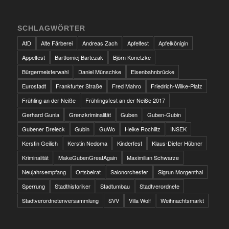
SCHLAGWÖRTER
AfD
Alte Färberei
Andreas Zach
Apfelfest
Apfelkönigin
Appelfest
Bartłomiej Bartczak
Björn Konetzke
Bürgermeisterwahl
Daniel Münschke
Eisenbahnbrücke
Eurostadt
Frankfurter Straße
Fred Mahro
Friedrich-Wilke-Platz
Frühling an der Neiße
Frühlingsfest an der Neiße 2017
Gerhard Gunia
Grenzkriminalität
Guben
Guben-Gubin
Gubener Dreieck
Gubin
GuWo
Heike Rochlitz
INSEK
Kerstin Geilich
Kerstin Nedoma
Kinderfest
Klaus-Dieter Hübner
Kriminalität
MakeGubenGreatAgain
Maximilian Schwarze
Neujahrsempfang
Ortsbeirat
Salonorchester
Sigrun Morgenthal
Sperrung
Stadthistoriker
Stadtumbau
Stadtverordnete
Stadtverordnetenversammlung
SVV
Villa Wolf
Weihnachtsmarkt