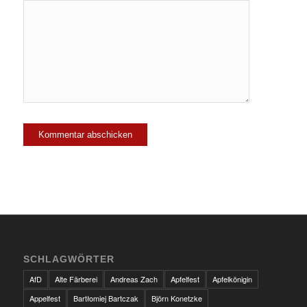
SCHLAGWÖRTER
AfD
Alte Färberei
Andreas Zach
Apfelfest
Apfelkönigin
Appelfest
Bartłomiej Bartczak
Björn Konetzke