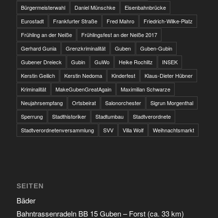
Bürgermeisterwahl
Daniel Münschke
Eisenbahnbrücke
Eurostadt
Frankfurter Straße
Fred Mahro
Friedrich-Wilke-Platz
Frühling an der Neiße
Frühlingsfest an der Neiße 2017
Gerhard Gunia
Grenzkriminalität
Guben
Guben-Gubin
Gubener Dreieck
Gubin
GuWo
Heike Rochlitz
INSEK
Kerstin Geilich
Kerstin Nedoma
Kinderfest
Klaus-Dieter Hübner
Kriminalität
MakeGubenGreatAgain
Maximilian Schwarze
Neujahrsempfang
Ortsbeirat
Salonorchester
Sigrun Morgenthal
Sperrung
Stadthistoriker
Stadtumbau
Stadtverordnete
Stadtverordnetenversammlung
SVV
Villa Wolf
Weihnachtsmarkt
SEITEN
Bäder
Bahntrassenradeln BB 15 Guben – Forst (ca. 33 km)