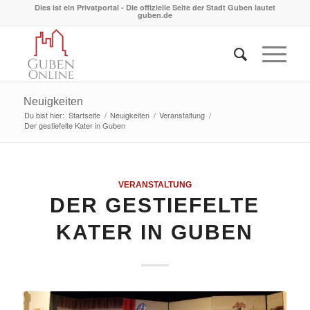
Dies ist ein Privatportal - Die offizielle Seite der Stadt Guben lautet
guben.de
Neuigkeiten
Du bist hier:
Startseite
/
Neuigkeiten
/
Veranstaltung
/
Der gestiefelte Kater in Guben
VERANSTALTUNG
DER GESTIEFELTE
KATER IN GUBEN