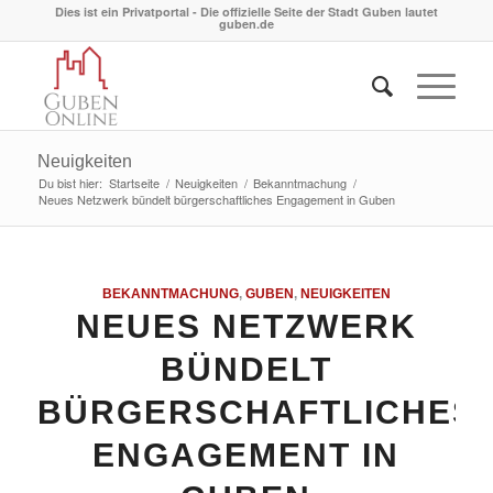
Dies ist ein Privatportal - Die offizielle Seite der Stadt Guben lautet
guben.de
Neuigkeiten
Du bist hier:
Startseite
/
Neuigkeiten
/
Bekanntmachung
/
Neues Netzwerk bündelt bürgerschaftliches Engagement in Guben
BEKANNTMACHUNG
,
GUBEN
,
NEUIGKEITEN
NEUES NETZWERK
BÜNDELT
BÜRGERSCHAFTLICHES
ENGAGEMENT IN