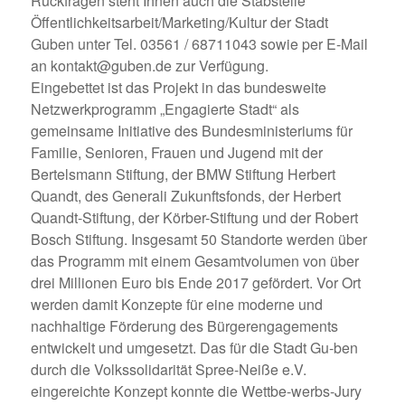
Rückfragen steht Ihnen auch die Stabstelle
Öffentlichkeitsarbeit/Marketing/Kultur der Stadt
Guben unter Tel. 03561 / 68711043 sowie per E-Mail
an kontakt@guben.de zur Verfügung.
Eingebettet ist das Projekt in das bundesweite
Netzwerkprogramm „Engagierte Stadt“ als
gemeinsame Initiative des Bundesministeriums für
Familie, Senioren, Frauen und Jugend mit der
Bertelsmann Stiftung, der BMW Stiftung Herbert
Quandt, des Generali Zukunftsfonds, der Herbert
Quandt-Stiftung, der Körber-Stiftung und der Robert
Bosch Stiftung. Insgesamt 50 Standorte werden über
das Programm mit einem Gesamtvolumen von über
drei Millionen Euro bis Ende 2017 gefördert. Vor Ort
werden damit Konzepte für eine moderne und
nachhaltige Förderung des Bürgerengagements
entwickelt und umgesetzt. Das für die Stadt Gu-ben
durch die Volkssolidarität Spree-Neiße e.V.
eingereichte Konzept konnte die Wettbe-werbs-Jury