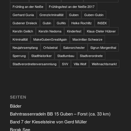
Frühling an der Neiße
Frühlingsfest an der Neiße 2017
Gerhard Gunia
Grenzkriminalität
Guben
Guben-Gubin
Gubener Dreieck
Gubin
GuWo
Heike Rochlitz
INSEK
Kerstin Geilich
Kerstin Nedoma
Kinderfest
Klaus-Dieter Hübner
Kriminalität
MakeGubenGreatAgain
Maximilian Schwarze
Neujahrsempfang
Ortsbeirat
Salonorchester
Sigrun Morgenthal
Sperrung
Stadthistoriker
Stadtumbau
Stadtverordnete
Stadtverordnetenversammlung
SVV
Villa Wolf
Weihnachtsmarkt
SEITEN
Bäder
Bahntrassenradeln BB 15 Guben – Forst (ca. 33 km)
Band 7 der Kieselsteine von Gerd Müller
Borak See