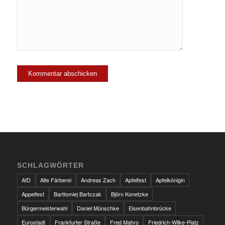
SCHLAGWÖRTER
AfD
Alte Färberei
Andreas Zach
Apfelfest
Apfelkönigin
Appelfest
Bartłomiej Bartczak
Björn Konetzke
Bürgermeisterwahl
Daniel Münschke
Eisenbahnbrücke
Eurostadt
Frankfurter Straße
Fred Mahro
Friedrich-Wilke-Platz