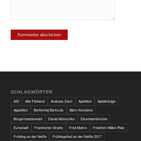
SCHLAGWÖRTER
AfD
Alte Färberei
Andreas Zach
Apfelfest
Apfelkönigin
Appelfest
Bartłomiej Bartczak
Björn Konetzke
Bürgermeisterwahl
Daniel Münschke
Eisenbahnbrücke
Eurostadt
Frankfurter Straße
Fred Mahro
Friedrich-Wilke-Platz
Frühling an der Neiße
Frühlingsfest an der Neiße 2017