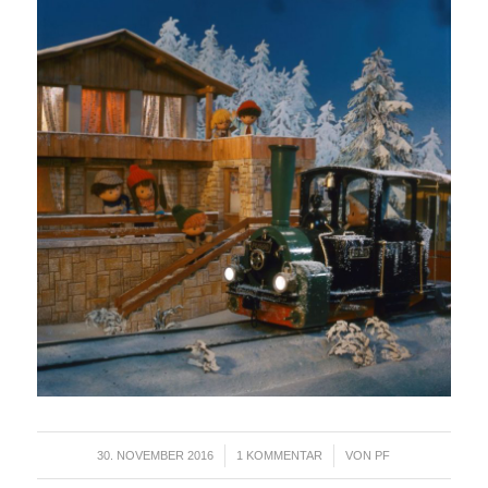
/
/
30. NOVEMBER 2016
1 KOMMENTAR
VON
PF