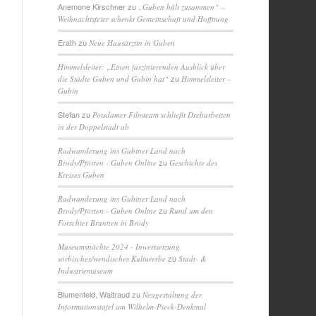
Anemone Kirschner
zu
„Guben hält zusammen“ –
Weihnachtsfeier schenkt Gemeinschaft und Hoffnung
Erath
zu
Neue Hausärztin in Guben
Himmelsleiter: „Einen faszinierenden Ausblick über
zu
die Städte Guben und Gubin hat“
Himmelsleiter –
Gubin
Stefan
zu
Potsdamer Filmteam schließt Dreharbeiten
in der Doppelstadt ab
Radwanderung ins Gubiner Land nach
zu
Brody/Pförten - Guben Online
Geschichte des
Kreises Guben
Radwanderung ins Gubiner Land nach
zu
Brody/Pförten - Guben Online
Rund um den
Forschter Brunnen in Brody
Museumsnächte 2024 - Inwertsetzung
zu
sorbisches/wendisches Kulturerbe
Stadt- &
Industriemuseum
Blumenfeld, Waltraud
zu
Neugestaltung der
Informationstafel am Wilhelm-Pieck-Denkmal