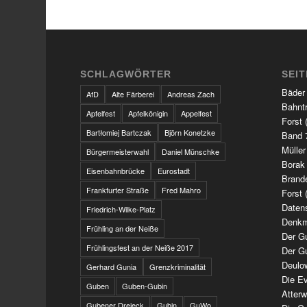
SCHLAGWÖRTER
SEI
Bäder
AfD
Alte Färberei
Andreas Zach
Bahnt
Apfelfest
Apfelkönigin
Appelfest
Forst 
Bartłomiej Bartczak
Björn Konetzke
Band 7
Müller
Bürgermeisterwahl
Daniel Münschke
Borak
Eisenbahnbrücke
Eurostadt
Brand
Frankfurter Straße
Fred Mahro
Forst 
Daten
Friedrich-Wilke-Platz
Denkm
Frühling an der Neiße
Der G
Frühlingsfest an der Neiße 2017
Der G
Deulo
Gerhard Gunia
Grenzkriminalität
Die Ev
Guben
Guben-Gubin
Atter
Gubener Dreieck
Gubin
GuWo