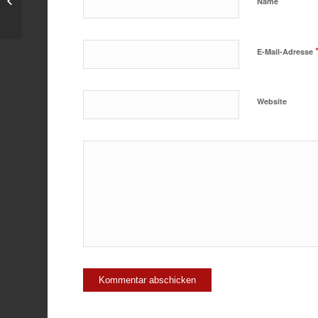
*
Name
frei
E-Mail-Adresse
Website