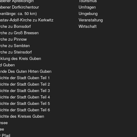
bener Apfelkönigin
Tourismus
bener Dorfkirchentour
Umfragen
kenlänge: ca. 50 km)
Umgebung
stav-Adolf-Kirche zu Kerkwitz
Veranstaltung
irche zu Bomsdorf
Wirtschaft
irche zu Groß Breesen
irche zu Pinnow
irche zu Sembten
rche zu Steinsdorf
cklung des Kreis Guben
ad Guben
nde Des Guten Hirten Guben
chte der Stadt Guben Teil 1
chte der Stadt Guben Teil 2
chte der Stadt Guben Teil 3
chte der Stadt Guben Teil 4
chte der Stadt Guben Teil 5
chte der Stadt Guben Teil 6
ichte des Kreises Guben
nsee
ee
r Pfad