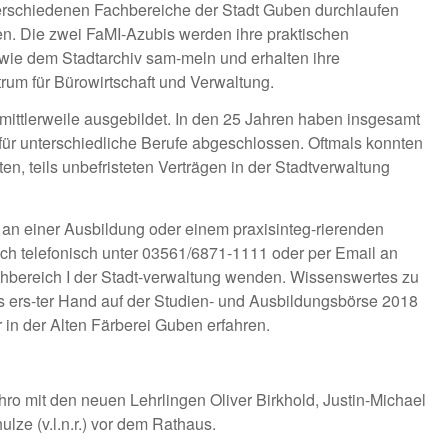
verschiedenen Fachbereiche der Stadt Guben durchlaufen
en. Die zwei FaMI-Azubis werden ihre praktischen
owie dem Stadtarchiv sam-meln und erhalten ihre
rum für Bürowirtschaft und Verwaltung.
mittlerweile ausgebildet. In den 25 Jahren haben insgesamt
ür unterschiedliche Berufe abgeschlossen. Oftmals konnten
ten, teils unbefristeten Verträgen in der Stadtverwaltung
e an einer Ausbildung oder einem praxisinteg-rierenden
ch telefonisch unter 03561/6871-1111 oder per Email an
ereich I der Stadt-verwaltung wenden. Wissenswertes zu
 ers-ter Hand auf der
Studien- und Ausbildungsbörse 2018
in der Alten Färberei Guben erfahren.
o mit den neuen Lehrlingen Oliver Birkhold, Justin-Michael
ze (v.l.n.r.) vor dem Rathaus.