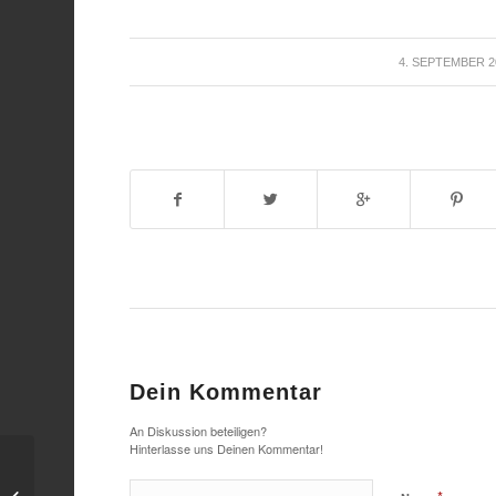
/
4. SEPTEMBER 2
Dein Kommentar
An Diskussion beteiligen?
Hinterlasse uns Deinen Kommentar!
Gubener Schul-Brücke
nach Sanierung wieder