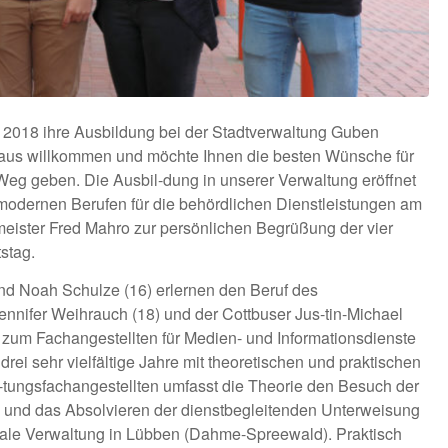
2018 ihre Ausbildung bei der Stadtverwaltung Guben
haus willkommen und möchte Ihnen die besten Wünsche für
 Weg geben. Die Ausbil-dung in unserer Verwaltung eröffnet
modernen Berufen für die behördlichen Dienstleistungen am
meister Fred Mahro zur persönlichen Begrüßung der vier
stag.
und Noah Schulze (16) erlernen den Beruf des
nnifer Weihrauch (18) und der Cottbuser Jus-tin-Michael
 zum Fachangestellten für Medien- und Informationsdienste
 drei sehr vielfältige Jahre mit theoretischen und praktischen
l-tungsfachangestellten umfasst die Theorie den Besuch der
 und das Absolvieren der dienstbegleitenden Unterweisung
unale Verwaltung in Lübben (Dahme-Spreewald). Praktisch