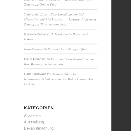
zu
Zeitung
Grüner Pfad
Schätze der Erde: „Eine Sammlung von 603
Mineralien und 175 Fossilien“ – Lausitzer Allgemeine
zu
Zeitung
Hüttenmuseum Peitz
Gabriela Demel
zu
3. Musikalische Reise durch
Guben
zu
Hans Manger
Brauerei-Ausstellung eröffnet
Diana Domesle
zu
Kunst und Kulturbeirat bittet um
Ihre Meinung zur Sonnenuhr
Hans Grunwald
zu
Deutsch-Polnischer
Historienmarkt lädt zum zweiten Mal in Gubens Alte
Färberei
KATEGORIEN
Allgemein
Ausstellung
Bekanntmachung