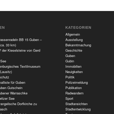
TEN
KATEGORIEN
Allgemein
rassenradeln BB 15 Guben –
Ausstellung
(ca. 33 km)
Bekanntmachung
 der Kieselsteine von Gerd
Geschichte
Guben
 See
Gubin
enburgisches Textilmuseum
Immobilien
(Lausitz)
Neuigkeiten
schutz
Politik
alliste für Guben
Polizeimeldung
uben Gutschein
Publikation
ubener Warraschke
Radwandern
witzer See
Sport
angelische Dorfkirche zu
Stadtansichten
wasch
Stadtentwicklung