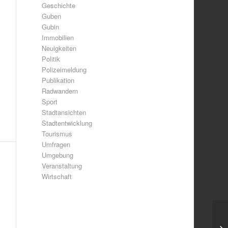
Geschichte
Guben
Gubin
Immobilien
Neuigkeiten
Politik
Polizeimeldung
Publikation
Radwandern
Sport
Stadtansichten
Stadtentwicklung
Tourismus
Umfragen
Umgebung
Veranstaltung
Wirtschaft