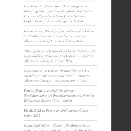
Die kleine Dorfkirchentour: “Alle angegebenen
Kirchen gehören zum Kreis der offenen Kirchen” –
zu
Lausitzer Allgemeine Zeitung
Die Gubener
Dorfkirchentour (Streckenlänge: ca. 50 km)
Himmelsleiter: “Einen faszinierenden Ausblick über
die Städte Guben und Gubin hat” – Lausitzer
zu
Allgemeine Zeitung
Himmelsleiter – Gubin
“Die Egelneiße in Guben ist ein kleiner Seitenarm der
Neiße direkt im Stadgebiet von Guben” – Lausitzer
zu
Allgemeine Zeitung
Grüner Pfad
Neißeterrassen in Guben: “Verwandelte sich das
ehemalige Areal in eine grüne Oase” – Lausitzer
zu
Allgemeine Zeitung
Neißeterrassen – Guben
Renner, Renate
zu
Nach 20 Jahren:
Wiederaufnahme des Personenverkehrs zwischen der
Bahnstrecke Zielona Góra – Guben
Klauß, Gabi
zu
Programm Frühlingsfest Guben
Gubin 2022
Grüne Pfad Guben – Gubin: „Die Bürgerschaften
einander näher zu bringen“ – Lausitzer Allgemeine