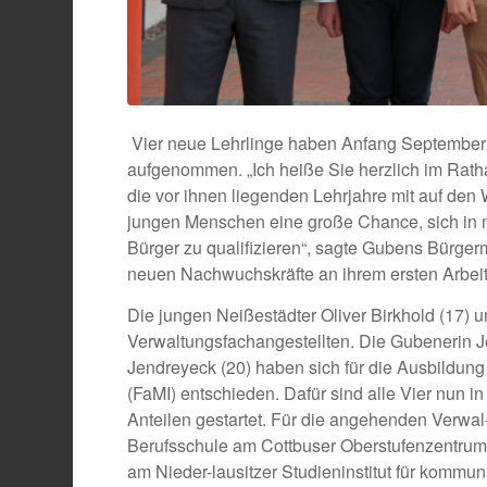
Vier neue Lehrlinge haben Anfang September 
aufgenommen. „Ich heiße Sie herzlich im Rat
die vor ihnen liegenden Lehrjahre mit auf den
jungen Menschen eine große Chance, sich in 
Bürger zu qualifizieren“, sagte Gubens Bürger
neuen Nachwuchskräfte an ihrem ersten Arbeit
Die jungen Neißestädter Oliver Birkhold (17) 
Verwaltungsfachangestellten. Die Gubenerin Je
Jendreyeck (20) haben sich für die Ausbildung
(FaMI) entschieden. Dafür sind alle Vier nun in
Anteilen gestartet. Für die angehenden Verwa
Berufsschule am Cottbuser Oberstufenzentrum
am Nieder-lausitzer Studieninstitut für komm