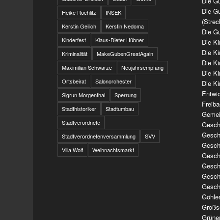
Die Gu
Die Gu
Heike Rochlitz
INSEK
(Strec
Kerstin Geilich
Kerstin Nedoma
Die Gu
Kinderfest
Klaus-Dieter Hübner
Die K
Die K
Kriminalität
MakeGubenGreatAgain
Die K
Maximilian Schwarze
Neujahrsempfang
Die K
Ortsbeirat
Salonorchester
Die Ki
Entwi
Sigrun Morgenthal
Sperrung
Freib
Stadthistoriker
Stadtumbau
Gemei
Stadtverordnete
Geschi
Geschi
Stadtverordnetenversammlung
SVV
Geschi
Villa Wolf
Weihnachtsmarkt
Geschi
Geschi
Geschi
Gesch
Göhle
Großs
Grüne