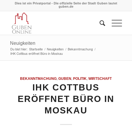
Dies ist ein Privatportal - Die offizielle Seite der Stadt Guben lautet
guben.de
Neuigkeiten
Du bist hier:
Startseite
/
Neuigkeiten
/
Bekanntmachung
/
IHK Cottbus eröffnet Büro in Moskau
BEKANNTMACHUNG
,
GUBEN
,
POLITIK
,
WIRTSCHAFT
IHK COTTBUS
ERÖFFNET BÜRO IN
MOSKAU