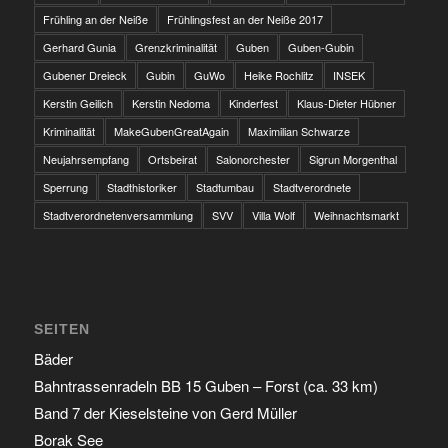
Frühling an der Neiße
Frühlingsfest an der Neiße 2017
Gerhard Gunia
Grenzkriminalität
Guben
Guben-Gubin
Gubener Dreieck
Gubin
GuWo
Heike Rochlitz
INSEK
Kerstin Geilich
Kerstin Nedoma
Kinderfest
Klaus-Dieter Hübner
Kriminalität
MakeGubenGreatAgain
Maximilian Schwarze
Neujahrsempfang
Ortsbeirat
Salonorchester
Sigrun Morgenthal
Sperrung
Stadthistoriker
Stadtumbau
Stadtverordnete
Stadtverordnetenversammlung
SVV
Villa Wolf
Weihnachtsmarkt
SEITEN
Bäder
Bahntrassenradeln BB 15 Guben – Forst (ca. 33 km)
Band 7 der Kieselsteine von Gerd Müller
Borak See