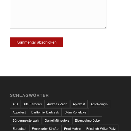
SCHLAGWÖRTER
AfD
Alte Färberei
Andreas Zach
Apfelfest
Apfelkönigin
Appelfest
Bartłomiej Bartczak
Björn Konetzke
Bürgermeisterwahl
Daniel Münschke
Eisenbahnbrücke
Eurostadt
Frankfurter Straße
Fred Mahro
Friedrich-Wilke-Platz